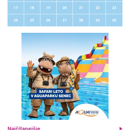
17
18
19
20
21
22
23
24
25
26
27
28
29
30
Najčítanejšie