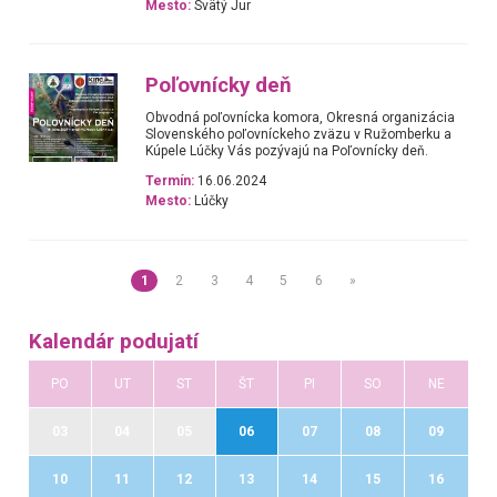
Mesto:
Svätý Jur
Poľovnícky deň
Obvodná poľovnícka komora, Okresná organizácia
Slovenského poľovníckeho zväzu v Ružomberku a
Kúpele Lúčky Vás pozývajú na Poľovnícky deň.
Termín:
16.06.2024
Mesto:
Lúčky
1
2
3
4
5
6
»
Kalendár podujatí
PO
UT
ST
ŠT
PI
SO
NE
03
04
05
06
07
08
09
10
11
12
13
14
15
16