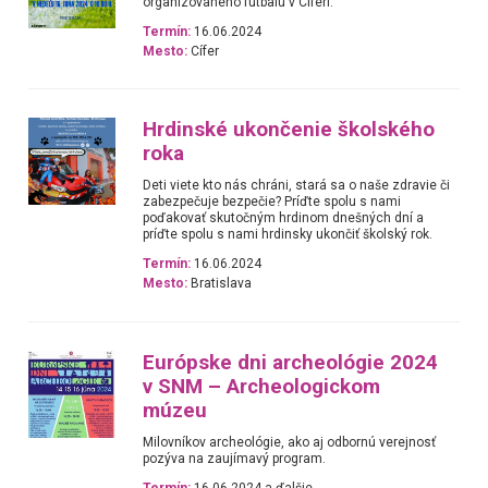
organizovaného futbalu v Cíferi.
Termín:
16.06.2024
Mesto:
Cífer
Hrdinské ukončenie školského
roka
Deti viete kto nás chráni, stará sa o naše zdravie či
zabezpečuje bezpečie? Príďte spolu s nami
poďakovať skutočným hrdinom dnešných dní a
príďte spolu s nami hrdinsky ukončiť školský rok.
Termín:
16.06.2024
Mesto:
Bratislava
Európske dni archeológie 2024
v SNM – Archeologickom
múzeu
Milovníkov archeológie, ako aj odbornú verejnosť
pozýva na zaujímavý program.