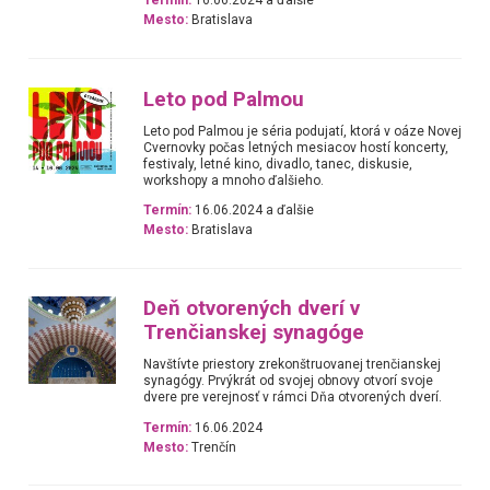
Termín:
16.06.2024 a ďalšie
Mesto:
Bratislava
Leto pod Palmou
Leto pod Palmou je séria podujatí, ktorá v oáze Novej
Cvernovky počas letných mesiacov hostí koncerty,
festivaly, letné kino, divadlo, tanec, diskusie,
workshopy a mnoho ďalšieho.
Termín:
16.06.2024 a ďalšie
Mesto:
Bratislava
Deň otvorených dverí v
Trenčianskej synagóge
Navštívte priestory zrekonštruovanej trenčianskej
synagógy. Prvýkrát od svojej obnovy otvorí svoje
dvere pre verejnosť v rámci Dňa otvorených dverí.
Termín:
16.06.2024
Mesto:
Trenčín