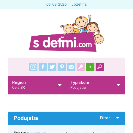
06. 08. 2026
Jozefína
+
Región
Typ akcie
Celá SR
Podujatia
Podujatia
Filter