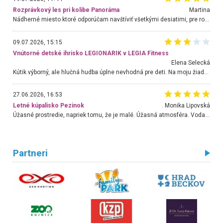
Rozprávkový les pri kolibe Panoráma
Martina
Nádherné miesto ktoré odporúčam navštíviť všetkými desiatimi, pre rodiny s deťmi, dôchodcom... Proste a jednoducho ozaj rozprávkový les.. určite ešte prídeme. Odniesli sme si na pamiatku krásne tričká,
09.07.2026, 15:15
Vnútorné detské ihrisko LEGIONARIK v LEGIA Fitness
Elena Selecká
Kútik výborný, ale hlučná hudba úplne nevhodná pre deti. Na moju žiadosť o aspoň sušenie nereagovali.
27.06.2026, 16:53
Letné kúpalisko Pezinok
. Monika Lipovská
Úžasné prostredie, napriek tomu, že je malé. Úžasná atmosféra. Voda fantastická a nádherná. Ľudí je pomerne veľa, ale su mili a ohľaduplní. Je veľmi zaujímavé sledovať, ako dokážu spolu športovať cudzí ľudia a bez ohľadu na vek. Vládne tu pohoda. Vnuka neviem dostať z vody. Ďakujem za krásny deň . Urcite sa sem vrátim. Jediný problém je s parkovaním, ale aj ten sa mi podarilo vyriešiť. Monika Bratislava
Partneri