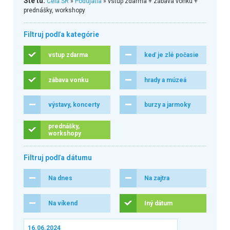
Ste tu:
Celá SR
»
Podujatia
» vstup zdarma + zábava vonku +
prednášky, workshopy
Filtruj podľa kategórie
vstup zdarma
keď je zlé počasie
zábava vonku
hrady a múzeá
výstavy, koncerty
burzy a jarmoky
prednášky,
workshopy
Filtruj podľa dátumu
Na dnes
Na zajtra
Na víkend
Iný dátum