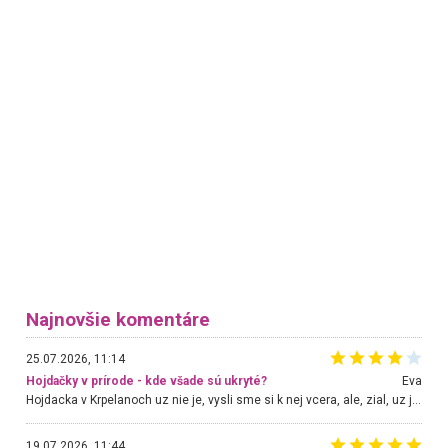
Najnovšie komentáre
25.07.2026, 11:14
Hojdačky v prírode - kde všade sú ukryté?
Eva
Hojdacka v Krpelanoch uz nie je, vysli sme si k nej vcera, ale, zial, uz je znicena. Ak sem planujete cestu len kvoli hojdacke, mozete si ju usetrit. Krasny vyhlad je tu vsak aj bez hojdacky :-)
19.07.2026, 11:44