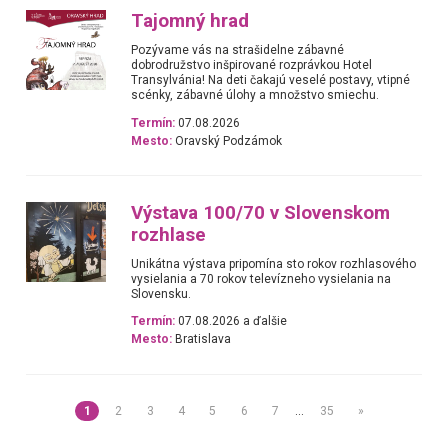
Tajomný hrad
Pozývame vás na strašidelne zábavné
dobrodružstvo inšpirované rozprávkou Hotel
Transylvánia! Na deti čakajú veselé postavy, vtipné
scénky, zábavné úlohy a množstvo smiechu.
Termín:
07.08.2026
Mesto:
Oravský Podzámok
Výstava 100/70 v Slovenskom
rozhlase
Unikátna výstava pripomína sto rokov rozhlasového
vysielania a 70 rokov televízneho vysielania na
Slovensku.
Termín:
07.08.2026 a ďalšie
Mesto:
Bratislava
1
2
3
4
5
6
7
…
35
»