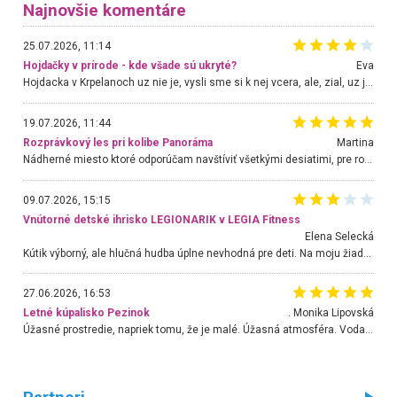
Najnovšie komentáre
25.07.2026, 11:14
Hojdačky v prírode - kde všade sú ukryté?
Eva
Hojdacka v Krpelanoch uz nie je, vysli sme si k nej vcera, ale, zial, uz je znicena. Ak sem planujete cestu len kvoli hojdacke, mozete si ju usetrit. Krasny vyhlad je tu vsak aj bez hojdacky :-)
19.07.2026, 11:44
Rozprávkový les pri kolibe Panoráma
Martina
Nádherné miesto ktoré odporúčam navštíviť všetkými desiatimi, pre rodiny s deťmi, dôchodcom... Proste a jednoducho ozaj rozprávkový les.. určite ešte prídeme. Odniesli sme si na pamiatku krásne tričká,
09.07.2026, 15:15
Vnútorné detské ihrisko LEGIONARIK v LEGIA Fitness
Elena Selecká
Kútik výborný, ale hlučná hudba úplne nevhodná pre deti. Na moju žiadosť o aspoň sušenie nereagovali.
27.06.2026, 16:53
Letné kúpalisko Pezinok
. Monika Lipovská
Úžasné prostredie, napriek tomu, že je malé. Úžasná atmosféra. Voda fantastická a nádherná. Ľudí je pomerne veľa, ale su mili a ohľaduplní. Je veľmi zaujímavé sledovať, ako dokážu spolu športovať cudzí ľudia a bez ohľadu na vek. Vládne tu pohoda. Vnuka neviem dostať z vody. Ďakujem za krásny deň . Urcite sa sem vrátim. Jediný problém je s parkovaním, ale aj ten sa mi podarilo vyriešiť. Monika Bratislava