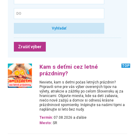
Zrušiť výber
Kam s deťmi cez letné
TOP
prázdniny?
Neviete, kam s deťmi počas letných prázdnin?
Pripravili sme pre vás výber overených tipov na
výlety, atrakcie a zážitky po celom Slovensku aj za
hranicami. Objavte miesta, kde sa deti zabavia,
niečo nové zažijú a domov si odnesú krásne
prázdninové spomienky. Inšpirujte sa našimi tipmi a
naplánujte si leto bez nudy.
Termín:
07.08.2026 a ďalšie
Mesto:
SR