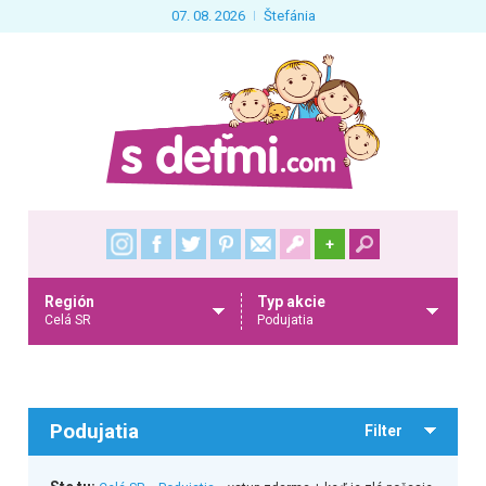
07. 08. 2026
Štefánia
+
Región
Typ akcie
Celá SR
Podujatia
Podujatia
Filter