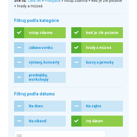
Ste tu:
Celá SR
»
Podujatia
» vstup zdarma + keď je zlé počasie
+ hrady a múzeá
Filtruj podľa kategórie
vstup zdarma
keď je zlé počasie
zábava vonku
hrady a múzeá
výstavy, koncerty
burzy a jarmoky
prednášky,
workshopy
Filtruj podľa dátumu
Na dnes
Na zajtra
Na víkend
Iný dátum