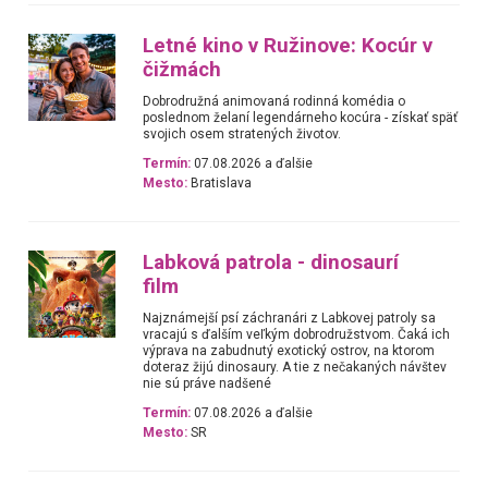
Letné kino v Ružinove: Kocúr v
čižmách
Dobrodružná animovaná rodinná komédia o
poslednom želaní legendárneho kocúra - získať späť
svojich osem stratených životov.
Termín:
07.08.2026 a ďalšie
Mesto:
Bratislava
Labková patrola - dinosaurí
film
Najznámejší psí záchranári z Labkovej patroly sa
vracajú s ďalším veľkým dobrodružstvom. Čaká ich
výprava na zabudnutý exotický ostrov, na ktorom
doteraz žijú dinosaury. A tie z nečakaných návštev
nie sú práve nadšené
Termín:
07.08.2026 a ďalšie
Mesto:
SR