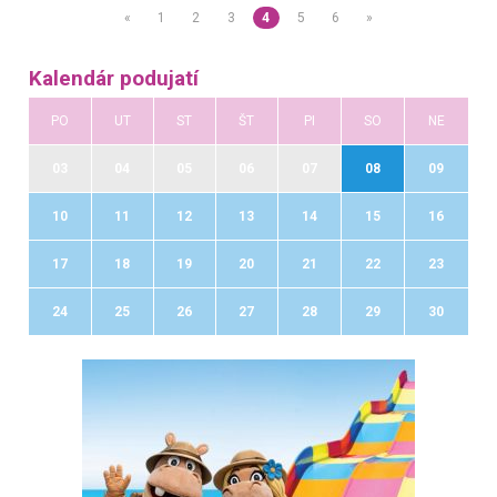
«
1
2
3
4
5
6
»
Kalendár podujatí
PO
UT
ST
ŠT
PI
SO
NE
03
04
05
06
07
08
09
10
11
12
13
14
15
16
17
18
19
20
21
22
23
24
25
26
27
28
29
30