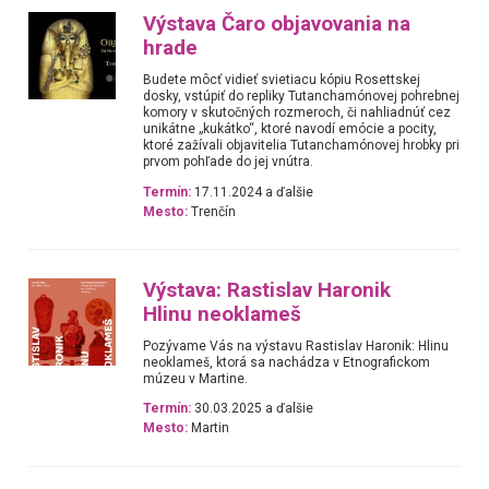
Výstava Čaro objavovania na
hrade
Budete môcť vidieť svietiacu kópiu Rosettskej
dosky, vstúpiť do repliky Tutanchamónovej pohrebnej
komory v skutočných rozmeroch, či nahliadnúť cez
unikátne „kukátko“, ktoré navodí emócie a pocity,
ktoré zažívali objavitelia Tutanchamónovej hrobky pri
prvom pohľade do jej vnútra.
Termín:
17.11.2024 a ďalšie
Mesto:
Trenčín
Výstava: Rastislav Haronik
Hlinu neoklameš
Pozývame Vás na výstavu Rastislav Haronik: Hlinu
neoklameš, ktorá sa nachádza v Etnografickom
múzeu v Martine.
Termín:
30.03.2025 a ďalšie
Mesto:
Martin