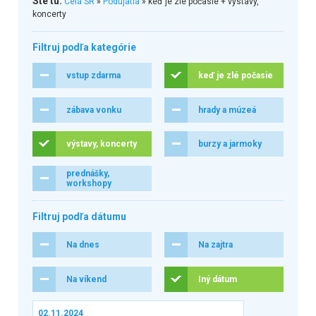
Ste tu:
Celá SR
»
Podujatia
» keď je zlé počasie + výstavy,
koncerty
Filtruj podľa kategórie
vstup zdarma
keď je zlé počasie
zábava vonku
hrady a múzeá
výstavy, koncerty
burzy a jarmoky
prednášky,
workshopy
Filtruj podľa dátumu
Na dnes
Na zajtra
Na víkend
Iný dátum