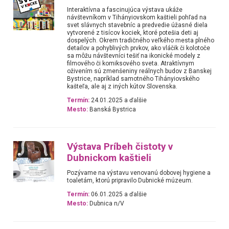
Interaktívna a fascinujúca výstava ukáže
návštevníkom v Tihányiovskom kaštieli pohľad na
svet slávnych stavebníc a predvedie úžasné diela
vytvorené z tisícov kociek, ktoré potešia deti aj
dospelých. Okrem tradičného veľkého mesta plného
detailov a pohyblivých prvkov, ako vláčik či kolotoče
sa môžu návštevníci tešiť na ikonické modely z
filmového či komiksového sveta. Atraktívnym
oživením sú zmenšeniny reálnych budov z Banskej
Bystrice, napríklad samotného Tihányiovského
kašteľa, ale aj z iných kútov Slovenska.
Termín:
24.01.2025 a ďalšie
Mesto:
Banská Bystrica
Výstava Príbeh čistoty v
Dubnickom kaštieli
Pozývame na výstavu venovanú dobovej hygiene a
toaletám, ktorú pripravilo Dubnické múzeum.
Termín:
06.01.2025 a ďalšie
Mesto:
Dubnica n/V