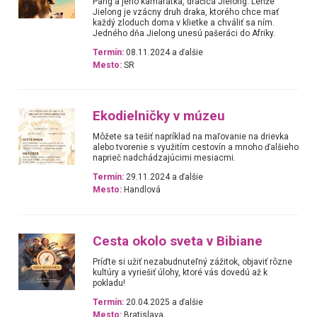
Pang a jeho kamarátka, dračica Jielong. Lenže
Jielong je vzácny druh draka, ktorého chce mať
každý zloduch doma v klietke a chváliť sa ním.
Jedného dňa Jielong unesú pašeráci do Afriky.
Termín:
08.11.2024 a ďalšie
Mesto:
SR
Ekodielničky v múzeu
Môžete sa tešiť napríklad na maľovanie na drievka
alebo tvorenie s využitím cestovín a mnoho ďalšieho
naprieč nadchádzajúcimi mesiacmi.
Termín:
29.11.2024 a ďalšie
Mesto:
Handlová
Cesta okolo sveta v Bibiane
Príďte si užiť nezabudnuteľný zážitok, objaviť rôzne
kultúry a vyriešiť úlohy, ktoré vás dovedú až k
pokladu!
Termín:
20.04.2025 a ďalšie
Mesto:
Bratislava