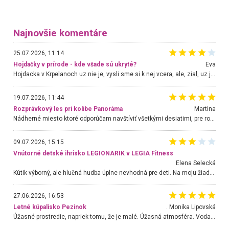
Najnovšie komentáre
25.07.2026, 11:14
Hojdačky v prírode - kde všade sú ukryté?
Eva
Hojdacka v Krpelanoch uz nie je, vysli sme si k nej vcera, ale, zial, uz je znicena. Ak sem planujete cestu len kvoli hojdacke, mozete si ju usetrit. Krasny vyhlad je tu vsak aj bez hojdacky :-)
19.07.2026, 11:44
Rozprávkový les pri kolibe Panoráma
Martina
Nádherné miesto ktoré odporúčam navštíviť všetkými desiatimi, pre rodiny s deťmi, dôchodcom... Proste a jednoducho ozaj rozprávkový les.. určite ešte prídeme. Odniesli sme si na pamiatku krásne tričká,
09.07.2026, 15:15
Vnútorné detské ihrisko LEGIONARIK v LEGIA Fitness
Elena Selecká
Kútik výborný, ale hlučná hudba úplne nevhodná pre deti. Na moju žiadosť o aspoň sušenie nereagovali.
27.06.2026, 16:53
Letné kúpalisko Pezinok
. Monika Lipovská
Úžasné prostredie, napriek tomu, že je malé. Úžasná atmosféra. Voda fantastická a nádherná. Ľudí je pomerne veľa, ale su mili a ohľaduplní. Je veľmi zaujímavé sledovať, ako dokážu spolu športovať cudzí ľudia a bez ohľadu na vek. Vládne tu pohoda. Vnuka neviem dostať z vody. Ďakujem za krásny deň . Urcite sa sem vrátim. Jediný problém je s parkovaním, ale aj ten sa mi podarilo vyriešiť. Monika Bratislava