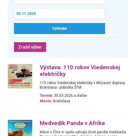
Zrušiť výber
Výstava: 110 rokov Viedenskej
električky
110 rokov Viedenskej električky v Múzeum dopravy
Bratislava - pobočka STM.
Termín:
30.03.2026 a ďalšie
Mesto:
Bratislava
Medvedík Panda v Afrike
Kdesi v Číne si spolu užívajú život pandie medvieďa