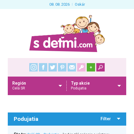
08. 08. 2026
Oskár
+
Región
Typ akcie
Celá SR
Podujatia
Podujatia
Filter