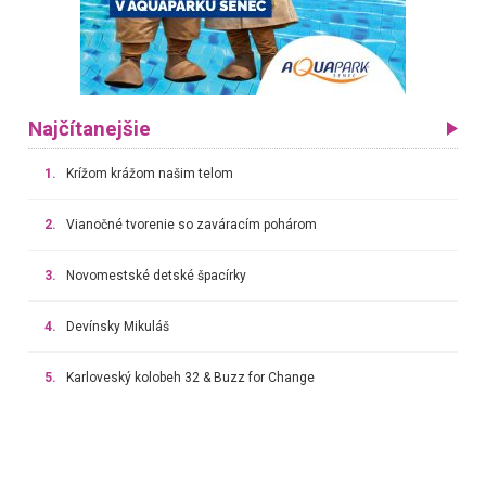
Najčítanejšie
1.
Krížom krážom našim telom
2.
Vianočné tvorenie so zaváracím pohárom
3.
Novomestské detské špacírky
4.
Devínsky Mikuláš
5.
Karloveský kolobeh 32 & Buzz for Change