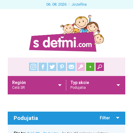
06. 08. 2026
Jozefína
+
Región
Typ akcie
Celá SR
Podujatia
Podujatia
Filter