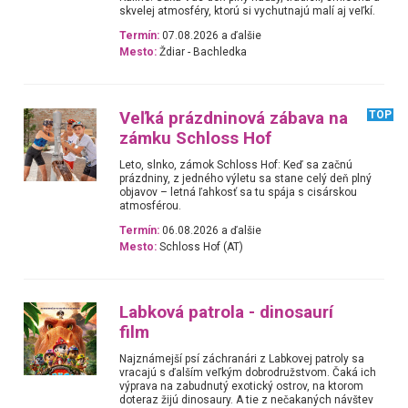
skvelej atmosféry, ktorú si vychutnajú malí aj veľkí.
Termín:
07.08.2026 a ďalšie
Mesto:
Ždiar - Bachledka
Veľká prázdninová zábava na
TOP
zámku Schloss Hof
Leto, slnko, zámok Schloss Hof: Keď sa začnú
prázdniny, z jedného výletu sa stane celý deň plný
objavov – letná ľahkosť sa tu spája s cisárskou
atmosférou.
Termín:
06.08.2026 a ďalšie
Mesto:
Schloss Hof (AT)
Labková patrola - dinosaurí
film
Najznámejší psí záchranári z Labkovej patroly sa
vracajú s ďalším veľkým dobrodružstvom. Čaká ich
výprava na zabudnutý exotický ostrov, na ktorom
doteraz žijú dinosaury. A tie z nečakaných návštev