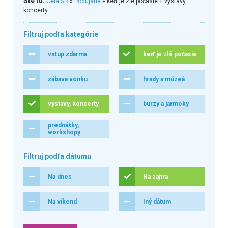
Ste tu:
Celá SR
»
Podujatia
» keď je zlé počasie + výstavy,
koncerty
Filtruj podľa kategórie
vstup zdarma
keď je zlé počasie
zábava vonku
hrady a múzeá
výstavy, koncerty
burzy a jarmoky
prednášky,
workshopy
Filtruj podľa dátumu
Na dnes
Na zajtra
Na víkend
Iný dátum