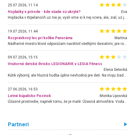
25.07.2026, 11:14
Hojdačky v prírode - kde všade sú ukryté?
Eva
Hojdacka v Krpelanoch uz nie je, vysli sme si k nej vcera, ale, zial, uz je znicena. Ak sem planujete cestu len kvoli hojdacke, mozete si ju usetrit. Krasny vyhlad je tu vsak aj bez hojdacky :-)
19.07.2026, 11:44
Rozprávkový les pri kolibe Panoráma
Martina
Nádherné miesto ktoré odporúčam navštíviť všetkými desiatimi, pre rodiny s deťmi, dôchodcom... Proste a jednoducho ozaj rozprávkový les.. určite ešte prídeme. Odniesli sme si na pamiatku krásne tričká,
09.07.2026, 15:15
Vnútorné detské ihrisko LEGIONARIK v LEGIA Fitness
Elena Selecká
Kútik výborný, ale hlučná hudba úplne nevhodná pre deti. Na moju žiadosť o aspoň sušenie nereagovali.
27.06.2026, 16:53
Letné kúpalisko Pezinok
. Monika Lipovská
Úžasné prostredie, napriek tomu, že je malé. Úžasná atmosféra. Voda fantastická a nádherná. Ľudí je pomerne veľa, ale su mili a ohľaduplní. Je veľmi zaujímavé sledovať, ako dokážu spolu športovať cudzí ľudia a bez ohľadu na vek. Vládne tu pohoda. Vnuka neviem dostať z vody. Ďakujem za krásny deň . Urcite sa sem vrátim. Jediný problém je s parkovaním, ale aj ten sa mi podarilo vyriešiť. Monika Bratislava
Partneri