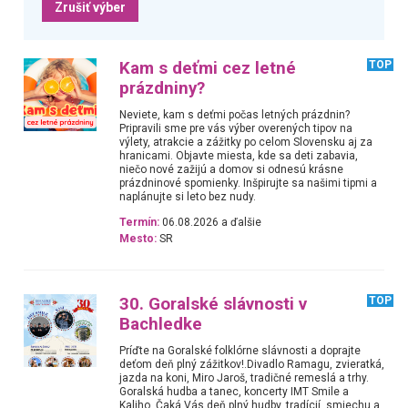
Zrušiť výber
Kam s deťmi cez letné
TOP
prázdniny?
Neviete, kam s deťmi počas letných prázdnin?
Pripravili sme pre vás výber overených tipov na
výlety, atrakcie a zážitky po celom Slovensku aj za
hranicami. Objavte miesta, kde sa deti zabavia,
niečo nové zažijú a domov si odnesú krásne
prázdninové spomienky. Inšpirujte sa našimi tipmi a
naplánujte si leto bez nudy.
Termín:
06.08.2026 a ďalšie
Mesto:
SR
30. Goralské slávnosti v
TOP
Bachledke
Príďte na Goralské folklórne slávnosti a doprajte
deťom deň plný zážitkov!.Divadlo Ramagu, zvieratká,
jazda na koni, Miro Jaroš, tradičné remeslá a trhy.
Goralská hudba a tanec, koncerty IMT Smile a
Kaliho. Čaká Vás deň plný hudby, tradícií, smiechu a