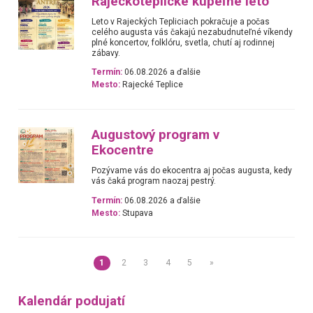
Rajeckoteplické kúpeľné leto
Leto v Rajeckých Tepliciach pokračuje a počas
celého augusta vás čakajú nezabudnuteľné víkendy
plné koncertov, folklóru, svetla, chutí aj rodinnej
zábavy.
Termín:
06.08.2026 a ďalšie
Mesto:
Rajecké Teplice
Augustový program v
Ekocentre
Pozývame vás do ekocentra aj počas augusta, kedy
vás čaká program naozaj pestrý.
Termín:
06.08.2026 a ďalšie
Mesto:
Stupava
1
2
3
4
5
»
Kalendár podujatí