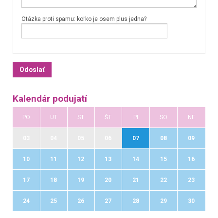
Otázka proti spamu: koľko je osem plus jedna?
Kalendár podujatí
PO
UT
ST
ŠT
PI
SO
NE
03
04
05
06
07
08
09
10
11
12
13
14
15
16
17
18
19
20
21
22
23
24
25
26
27
28
29
30