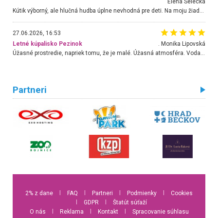
Elena Selecká
Kútik výborný, ale hlučná hudba úplne nevhodná pre deti. Na moju žiadosť o aspoň sušenie nereagovali.
27.06.2026, 16:53
Letné kúpalisko Pezinok
. Monika Lipovská
Úžasné prostredie, napriek tomu, že je malé. Úžasná atmosféra. Voda fantastická a nádherná. Ľudí je pomerne veľa, ale su mili a ohľaduplní. Je veľmi zaujímavé sledovať, ako dokážu spolu športovať cudzí ľudia a bez ohľadu na vek. Vládne tu pohoda. Vnuka neviem dostať z vody. Ďakujem za krásny deň . Urcite sa sem vrátim. Jediný problém je s parkovaním, ale aj ten sa mi podarilo vyriešiť. Monika Bratislava
Partneri
2% z dane
l
FAQ
l
Partneri
l
Podmienky
l
Cookies
l
GDPR
l
Štatút súťaží
O nás
l
Reklama
l
Kontakt
l
Spracovanie súhlasu