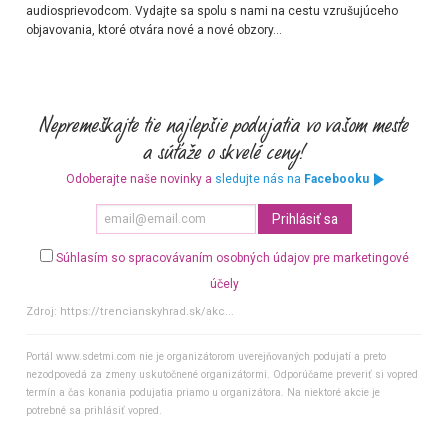
audiosprievodcom. Vydajte sa spolu s nami na cestu vzrušujúceho
objavovania, ktoré otvára nové a nové obzory…
Odoberajte naše novinky a
sledujte nás na
Facebooku
Súhlasím so spracovávaním osobných údajov pre marketingové
účely
Zdroj:
https://trencianskyhrad.sk/akc...
Portál www.sdetmi.com nie je organizátorom uverejňovaných podujatí a preto
nezodpovedá za zmeny uskutočnené organizátormi. Odporúčame preveriť si vopred
termín a čas konania podujatia priamo u organizátora. Na niektoré akcie je
potrebné sa prihlásiť vopred.