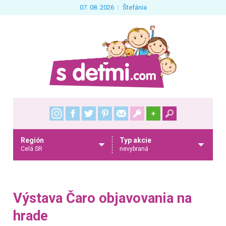
07. 08. 2026
Štefánia
+
Región
Typ akcie
Celá SR
nevybraná
Výstava Čaro objavovania na
hrade