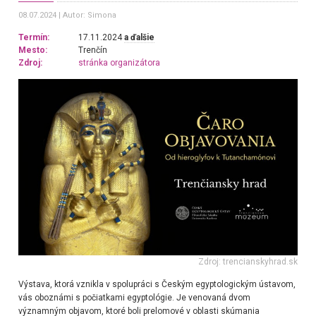
08.07.2024
Autor: Simona
Termín:
17.11.2024
a ďalšie
Mesto:
Trenčín
Zdroj:
stránka organizátora
Zdroj: trencianskyhrad.sk
Výstava, ktorá vznikla v spolupráci s Českým egyptologickým ústavom,
vás oboznámi s počiatkami egyptológie. Je venovaná dvom
významným objavom, ktoré boli prelomové v oblasti skúmania