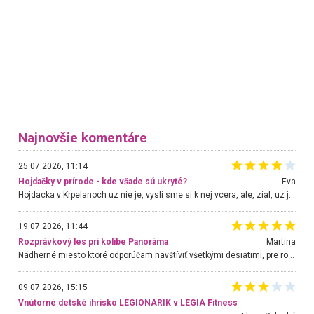
Najnovšie komentáre
25.07.2026, 11:14
Hojdačky v prírode - kde všade sú ukryté?
Eva
Hojdacka v Krpelanoch uz nie je, vysli sme si k nej vcera, ale, zial, uz je znicena. Ak sem planujete cestu len kvoli hojdacke, mozete si ju usetrit. Krasny vyhlad je tu vsak aj bez hojdacky :-)
19.07.2026, 11:44
Rozprávkový les pri kolibe Panoráma
Martina
Nádherné miesto ktoré odporúčam navštíviť všetkými desiatimi, pre rodiny s deťmi, dôchodcom... Proste a jednoducho ozaj rozprávkový les.. určite ešte prídeme. Odniesli sme si na pamiatku krásne tričká,
09.07.2026, 15:15
Vnútorné detské ihrisko LEGIONARIK v LEGIA Fitness