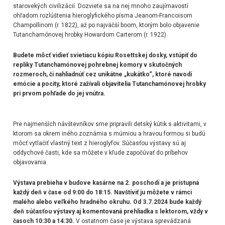
starovekých civilizácií. Dozviete sa na nej mnoho zaujímavostí
ohľadom
rozlúštenia hieroglyfického písma
Jeanom-Francoisom
Champollinom
(r. 1822), až po najväčší boom, ktorým bolo
objavenie
Tutanchamónovej hrobky
Howardom Carterom
(r. 1922).
Budete môcť vidieť svietiacu kópiu Rosettskej dosky, vstúpiť do
repliky Tutanchamónovej pohrebnej komory v skutočných
rozmeroch, či nahliadnúť cez unikátne „kukátko“, ktoré navodí
emócie a pocity, ktoré zažívali objavitelia Tutanchamónovej hrobky
pri prvom pohľade do jej vnútra.
Pre najmenších návštevníkov sme pripravili detský kútik s aktivitami, v
ktorom sa okrem iného zoznámia s múmiou a hravou formou si budú
môcť vytlačiť vlastný text z hieroglyfov. Súčasťou výstavy sú aj
oddychové časti, kde sa môžete v kľude započúvať do príbehov
objavovania.
Výstava prebieha v budove kasárne na 2. poschodí a je prístupná
každý deň v čase od 9:00 do 18:15. Navštíviť ju môžete v rámci
malého alebo veľkého hradného okruhu. Od 3.7.2024 bude každý
deň súčasťou výstavy aj komentovaná prehliadka s lektorom, vždy v
časoch 10:30 a 14:30.
V ostatnom čase je výstava sprevádzaná