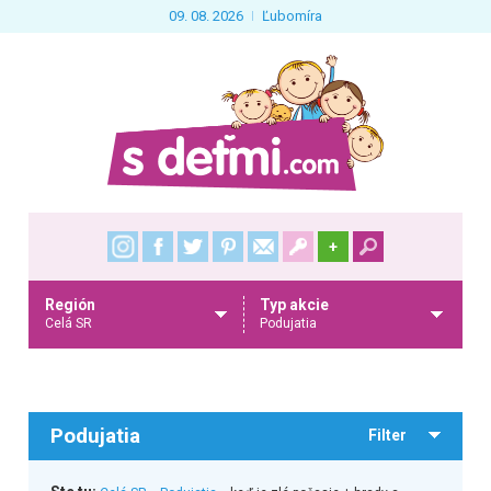
09. 08. 2026
Ľubomíra
+
Región
Typ akcie
Celá SR
Podujatia
Podujatia
Filter