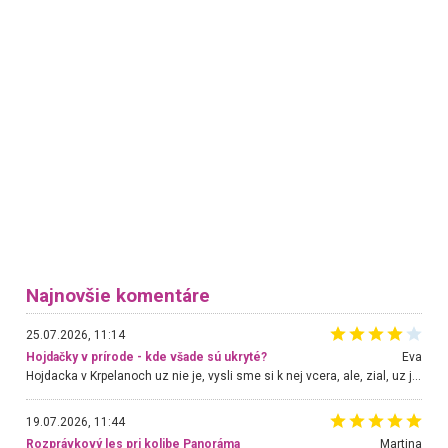
Najnovšie komentáre
25.07.2026, 11:14
Hojdačky v prírode - kde všade sú ukryté?
Eva
Hojdacka v Krpelanoch uz nie je, vysli sme si k nej vcera, ale, zial, uz je znicena. Ak sem planujete cestu len kvoli hojdacke, mozete si ju usetrit. Krasny vyhlad je tu vsak aj bez hojdacky :-)
19.07.2026, 11:44
Rozprávkový les pri kolibe Panoráma
Martina