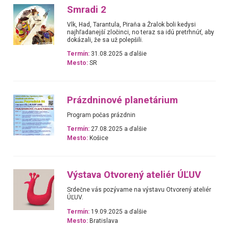
Smradi 2
Vlk, Had, Tarantula, Piraňa a Žralok boli kedysi
najhľadanejší zločinci, no teraz sa idú pretrhnúť, aby
dokázali, že sa už polepšili.
Termín:
31.08.2025 a ďalšie
Mesto:
SR
Prázdninové planetárium
Program počas prázdnin
Termín:
27.08.2025 a ďalšie
Mesto:
Košice
Výstava Otvorený ateliér ÚĽUV
Srdečne vás pozývame na výstavu Otvorený ateliér
ÚĽUV.
Termín:
19.09.2025 a ďalšie
Mesto:
Bratislava