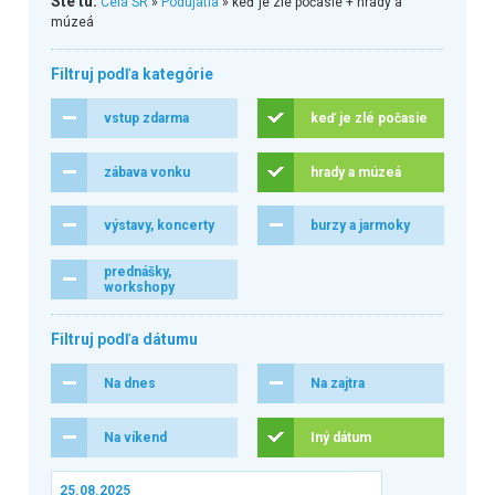
Ste tu:
Celá SR
»
Podujatia
» keď je zlé počasie + hrady a
múzeá
Filtruj podľa kategórie
vstup zdarma
keď je zlé počasie
zábava vonku
hrady a múzeá
výstavy, koncerty
burzy a jarmoky
prednášky,
workshopy
Filtruj podľa dátumu
Na dnes
Na zajtra
Na víkend
Iný dátum