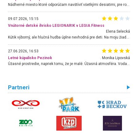
Nádherné miesto ktoré odporúčam navštíviť všetkými desiatimi, pre rodiny s deťmi, dôchodcom... Proste a jednoducho ozaj rozprávkový les.. určite ešte prídeme. Odniesli sme si na pamiatku krásne tričká,
09.07.2026, 15:15
Vnútorné detské ihrisko LEGIONARIK v LEGIA Fitness
Elena Selecká
Kútik výborný, ale hlučná hudba úplne nevhodná pre deti. Na moju žiadosť o aspoň sušenie nereagovali.
27.06.2026, 16:53
Letné kúpalisko Pezinok
. Monika Lipovská
Úžasné prostredie, napriek tomu, že je malé. Úžasná atmosféra. Voda fantastická a nádherná. Ľudí je pomerne veľa, ale su mili a ohľaduplní. Je veľmi zaujímavé sledovať, ako dokážu spolu športovať cudzí ľudia a bez ohľadu na vek. Vládne tu pohoda. Vnuka neviem dostať z vody. Ďakujem za krásny deň . Urcite sa sem vrátim. Jediný problém je s parkovaním, ale aj ten sa mi podarilo vyriešiť. Monika Bratislava
Partneri