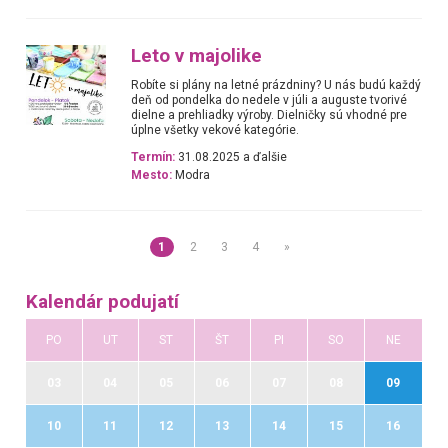
Leto v majolike
Robíte si plány na letné prázdniny? U nás budú každý
deň od pondelka do nedele v júli a auguste tvorivé
dielne a prehliadky výroby. Dielničky sú vhodné pre
úplne všetky vekové kategórie.
Termín:
31.08.2025 a ďalšie
Mesto:
Modra
1
2
3
4
»
Kalendár podujatí
PO
UT
ST
ŠT
PI
SO
NE
03
04
05
06
07
08
09
10
11
12
13
14
15
16