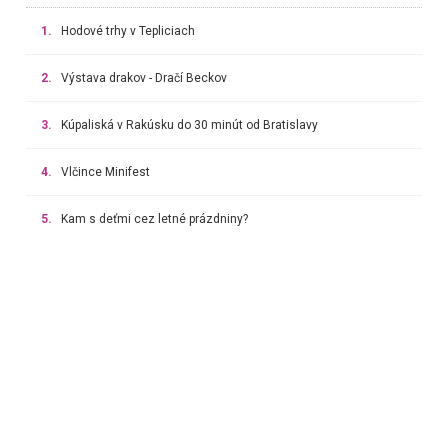
1.
Hodové trhy v Tepliciach
2.
Výstava drakov - Dračí Beckov
3.
Kúpaliská v Rakúsku do 30 minút od Bratislavy
4.
Vlčince Minifest
5.
Kam s deťmi cez letné prázdniny?