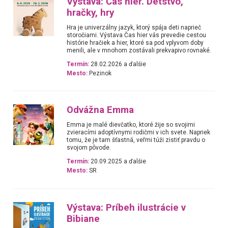
Výstava: Čas hier. Detstvo,
hračky, hry
Hra je univerzálny jazyk, ktorý spája deti naprieč
storočiami. Výstava Čas hier vás prevedie cestou
histórie hračiek a hier, ktoré sa pod vplyvom doby
menili, ale v mnohom zostávali prekvapivo rovnaké.
Termín:
28.02.2026 a ďalšie
Mesto:
Pezinok
Odvážna Emma
Emma je malé dievčatko, ktoré žije so svojimi
zvieracími adoptívnymi rodičmi v ich svete. Napriek
tomu, že je tam šťastná, veľmi túži zistiť pravdu o
svojom pôvode.
Termín:
20.09.2025 a ďalšie
Mesto:
SR
Výstava: Príbeh ilustrácie v
Bibiane