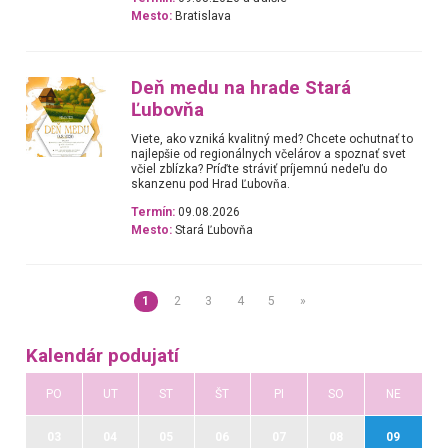
Mesto:
Bratislava
Deň medu na hrade Stará
Ľubovňa
Viete, ako vzniká kvalitný med? Chcete ochutnať to
najlepšie od regionálnych včelárov a spoznať svet
včiel zblízka? Príďte stráviť príjemnú nedeľu do
skanzenu pod Hrad Ľubovňa.
Termín:
09.08.2026
Mesto:
Stará Ľubovňa
1
2
3
4
5
»
Kalendár podujatí
PO
UT
ST
ŠT
PI
SO
NE
03
04
05
06
07
08
09