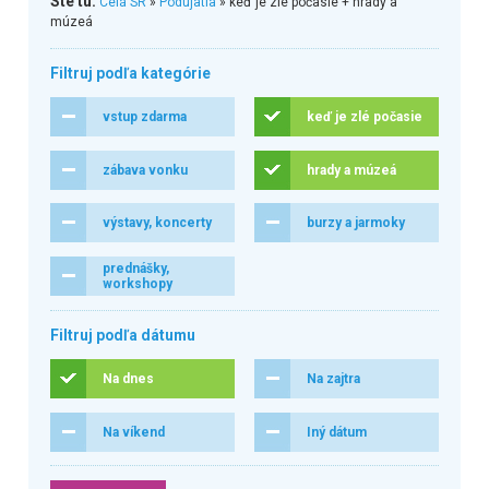
Ste tu:
Celá SR
»
Podujatia
» keď je zlé počasie + hrady a
múzeá
Filtruj podľa kategórie
vstup zdarma
keď je zlé počasie
zábava vonku
hrady a múzeá
výstavy, koncerty
burzy a jarmoky
prednášky,
workshopy
Filtruj podľa dátumu
Na dnes
Na zajtra
Na víkend
Iný dátum