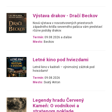
Výstava drakov - Dračí Beckov
Nová výstava v novootvorených priestoroch
západného krídla severného paláca vám predstaví
rôzne podoby drakov.
Termín:
09.08.2026 a ďalšie
Mesto:
Beckov
Letné kino pod hviezdami
Letné kino v kaštieli – výnimočný zážitok pod
hviezdami!
Termín:
09.08.2026
Mesto:
Svatý Anton
Legendy hradu Červený
Kameň: O vodníkovi a
stratenom poklade