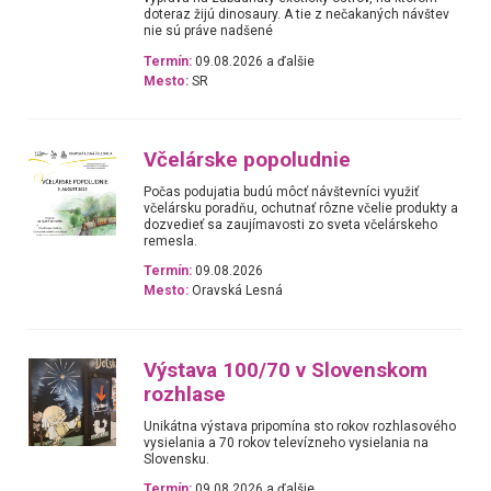
doteraz žijú dinosaury. A tie z nečakaných návštev
nie sú práve nadšené
Termín:
09.08.2026 a ďalšie
Mesto:
SR
Včelárske popoludnie
Počas podujatia budú môcť návštevníci využiť
včelársku poradňu, ochutnať rôzne včelie produkty a
dozvedieť sa zaujímavosti zo sveta včelárskeho
remesla.
Termín:
09.08.2026
Mesto:
Oravská Lesná
Výstava 100/70 v Slovenskom
rozhlase
Unikátna výstava pripomína sto rokov rozhlasového
vysielania a 70 rokov televízneho vysielania na
Slovensku.
Termín:
09.08.2026 a ďalšie