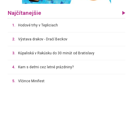
Najčítanejšie
1.
Hodové trhy v Tepliciach
2.
Výstava drakov - Dračí Beckov
3.
Kúpaliská v Rakúsku do 30 minút od Bratislavy
4.
Kam s deťmi cez letné prázdniny?
5.
Vlčince Minifest