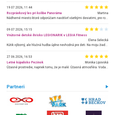
19.07.2026, 11:44
Rozprávkový les pri kolibe Panoráma
Martina
Nádherné miesto ktoré odporúčam navštíviť všetkými desiatimi, pre rodiny s deťmi, dôchodcom... Proste a jednoducho ozaj rozprávkový les.. určite ešte prídeme. Odniesli sme si na pamiatku krásne tričká,
09.07.2026, 15:15
Vnútorné detské ihrisko LEGIONARIK v LEGIA Fitness
Elena Selecká
Kútik výborný, ale hlučná hudba úplne nevhodná pre deti. Na moju žiadosť o aspoň sušenie nereagovali.
27.06.2026, 16:53
Letné kúpalisko Pezinok
. Monika Lipovská
Úžasné prostredie, napriek tomu, že je malé. Úžasná atmosféra. Voda fantastická a nádherná. Ľudí je pomerne veľa, ale su mili a ohľaduplní. Je veľmi zaujímavé sledovať, ako dokážu spolu športovať cudzí ľudia a bez ohľadu na vek. Vládne tu pohoda. Vnuka neviem dostať z vody. Ďakujem za krásny deň . Urcite sa sem vrátim. Jediný problém je s parkovaním, ale aj ten sa mi podarilo vyriešiť. Monika Bratislava
Partneri