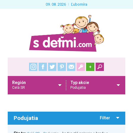
09. 08. 2026
Ľubomíra
+
Región
Typ akcie
Celá SR
Podujatia
Podujatia
Filter