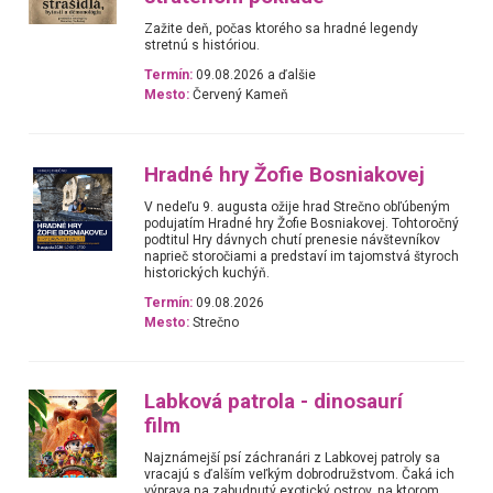
Zažite deň, počas ktorého sa hradné legendy
stretnú s históriou.
Termín:
09.08.2026 a ďalšie
Mesto:
Červený Kameň
Hradné hry Žofie Bosniakovej
V nedeľu 9. augusta ožije hrad Strečno obľúbeným
podujatím Hradné hry Žofie Bosniakovej. Tohtoročný
podtitul Hry dávnych chutí prenesie návštevníkov
naprieč storočiami a predstaví im tajomstvá štyroch
historických kuchýň.
Termín:
09.08.2026
Mesto:
Strečno
Labková patrola - dinosaurí
film
Najznámejší psí záchranári z Labkovej patroly sa
vracajú s ďalším veľkým dobrodružstvom. Čaká ich
výprava na zabudnutý exotický ostrov, na ktorom