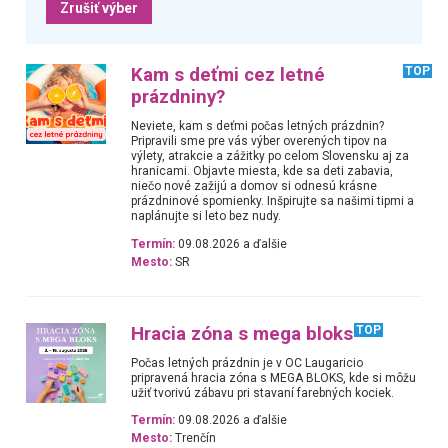
Zrušiť výber
Kam s deťmi cez letné
TOP
prázdniny?
Neviete, kam s deťmi počas letných prázdnin?
Pripravili sme pre vás výber overených tipov na
výlety, atrakcie a zážitky po celom Slovensku aj za
hranicami. Objavte miesta, kde sa deti zabavia,
niečo nové zažijú a domov si odnesú krásne
prázdninové spomienky. Inšpirujte sa našimi tipmi a
naplánujte si leto bez nudy.
Termín:
09.08.2026 a ďalšie
Mesto:
SR
Hracia zóna s mega bloks
TOP
Počas letných prázdnin je v OC Laugaricio
pripravená hracia zóna s MEGA BLOKS, kde si môžu
užiť tvorivú zábavu pri stavaní farebných kociek.
Termín:
09.08.2026 a ďalšie
Mesto:
Trenčín