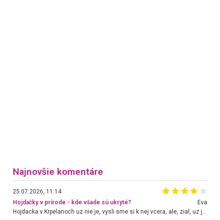
Najnovšie komentáre
25.07.2026, 11:14
Hojdačky v prírode - kde všade sú ukryté?
Eva
Hojdacka v Krpelanoch uz nie je, vysli sme si k nej vcera, ale, zial, uz je znicena. Ak sem planujete cestu len kvoli hojdacke, mozete si ju usetrit. Krasny vyhlad je tu vsak aj bez hojdacky :-)