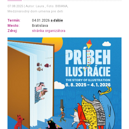
07.08.2025
Autor: Laura
, Foto: BIBIANA,
Medzinárodný dom umenia pre deti
Termín:
04.01.2026
a ďalšie
Mesto:
Bratislava
Zdroj:
stránka organizátora