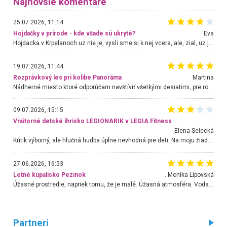
Najnovšie komentáre
25.07.2026, 11:14
Hojdačky v prírode - kde všade sú ukryté?
Eva
Hojdacka v Krpelanoch uz nie je, vysli sme si k nej vcera, ale, zial, uz je znicena. Ak sem planujete cestu len kvoli hojdacke, mozete si ju usetrit. Krasny vyhlad je tu vsak aj bez hojdacky :-)
19.07.2026, 11:44
Rozprávkový les pri kolibe Panoráma
Martina
Nádherné miesto ktoré odporúčam navštíviť všetkými desiatimi, pre rodiny s deťmi, dôchodcom... Proste a jednoducho ozaj rozprávkový les.. určite ešte prídeme. Odniesli sme si na pamiatku krásne tričká,
09.07.2026, 15:15
Vnútorné detské ihrisko LEGIONARIK v LEGIA Fitness
Elena Selecká
Kútik výborný, ale hlučná hudba úplne nevhodná pre deti. Na moju žiadosť o aspoň sušenie nereagovali.
27.06.2026, 16:53
Letné kúpalisko Pezinok
. Monika Lipovská
Úžasné prostredie, napriek tomu, že je malé. Úžasná atmosféra. Voda fantastická a nádherná. Ľudí je pomerne veľa, ale su mili a ohľaduplní. Je veľmi zaujímavé sledovať, ako dokážu spolu športovať cudzí ľudia a bez ohľadu na vek. Vládne tu pohoda. Vnuka neviem dostať z vody. Ďakujem za krásny deň . Urcite sa sem vrátim. Jediný problém je s parkovaním, ale aj ten sa mi podarilo vyriešiť. Monika Bratislava
Partneri