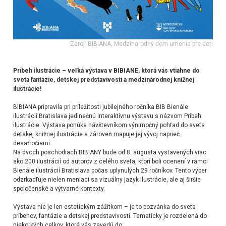
Zdroj: BIBIANA, Medzinárodný dom umenia pre deti
Príbeh ilustrácie – veľká výstava v BIBIANE, ktorá vás vtiahne do
sveta fantázie, detskej predstavivosti a medzinárodnej knižnej
ilustrácie!
BIBIANA pripravila pri príležitosti jubilejného ročníka
BIB Bienále
ilustrácií Bratislava
jedinečnú interaktívnu výstavu s názvom Príbeh
ilustrácie. Výstava ponúka návštevníkom výnimočný pohľad do sveta
detskej knižnej ilustrácie a zároveň mapuje jej vývoj naprieč
desaťročiami.
Na dvoch poschodiach BIBIANY bude od 8. augusta vystavených viac
ako 200 ilustrácií od autorov z celého sveta, ktorí boli ocenení v rámci
Bienále ilustrácií Bratislava počas uplynulých 29 ročníkov. Tento výber
odzrkadľuje nielen meniaci sa vizuálny jazyk ilustrácie, ale aj širšie
spoločenské a výtvarné kontexty.
Výstava nie je len estetickým zážitkom – je to pozvánka do sveta
príbehov, fantázie a detskej predstavivosti. Tematicky je rozdelená do
niekoľkých celkov, ktoré vás zavedú do: