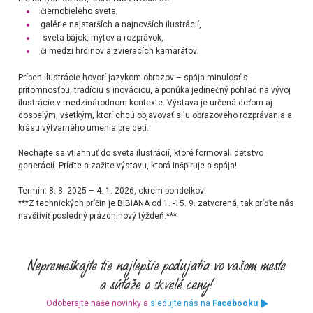
čiernobieleho sveta,
galérie najstarších a najnovších ilustrácií,
sveta bájok, mýtov a rozprávok,
či medzi hrdinov a zvieracích kamarátov.
Príbeh ilustrácie hovorí jazykom obrazov – spája minulosť s
prítomnosťou, tradíciu s inováciou, a ponúka jedinečný pohľad na vývoj
ilustrácie v medzinárodnom kontexte. Výstava je určená deťom aj
dospelým, všetkým, ktorí chcú objavovať silu obrazového rozprávania a
krásu výtvarného umenia pre deti.
Nechajte sa vtiahnuť do sveta ilustrácií, ktoré formovali detstvo
generácií. Príďte a zažite výstavu, ktorá inšpiruje a spája!
Termín:
8. 8. 2025 – 4. 1. 2026, o
krem pondelkov!
***
Z technických príčin je BIBIANA od 1. -15. 9. zatvorená, tak príďte nás
navštíviť posledný prázdninový týždeň.***
Odoberajte naše novinky a
sledujte nás na
Facebooku