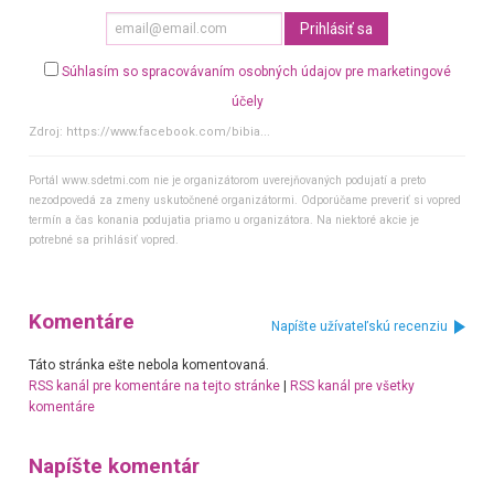
Súhlasím so spracovávaním osobných údajov pre marketingové
účely
Zdroj:
https://www.facebook.com/bibia...
Portál www.sdetmi.com nie je organizátorom uverejňovaných podujatí a preto
nezodpovedá za zmeny uskutočnené organizátormi. Odporúčame preveriť si vopred
termín a čas konania podujatia priamo u organizátora. Na niektoré akcie je
potrebné sa prihlásiť vopred.
Komentáre
Napíšte užívateľskú recenziu
Táto stránka ešte nebola komentovaná.
RSS kanál pre komentáre na tejto stránke
|
RSS kanál pre všetky
komentáre
Napíšte komentár