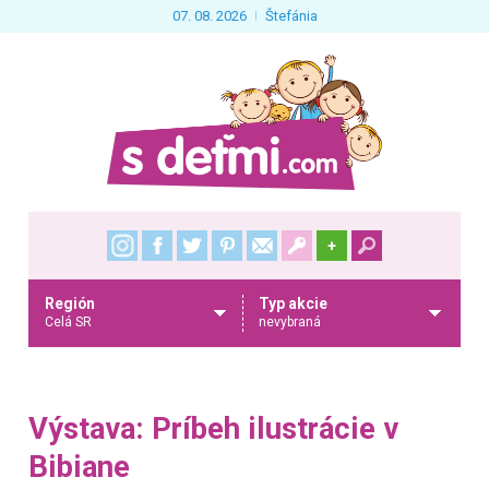
07. 08. 2026
Štefánia
+
Región
Typ akcie
Celá SR
nevybraná
Výstava: Príbeh ilustrácie v
Bibiane