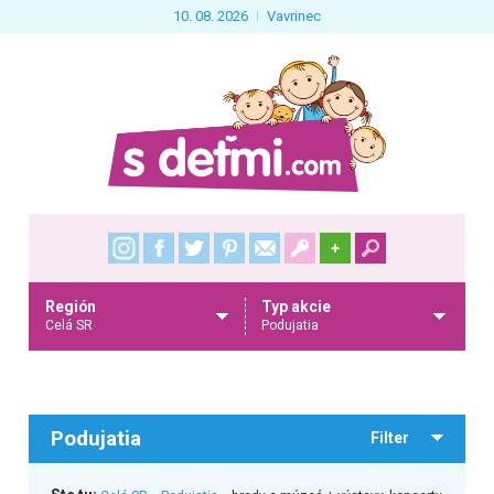
10. 08. 2026
Vavrinec
+
Región
Typ akcie
Celá SR
Podujatia
Podujatia
Filter