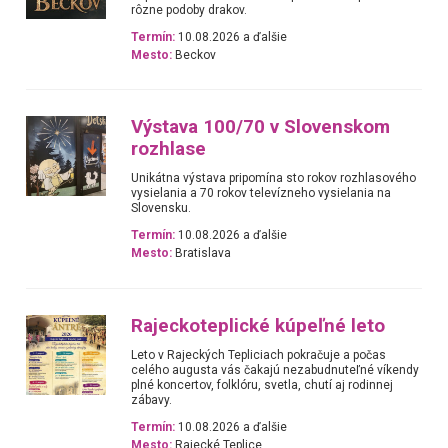
rôzne podoby drakov.
Termín:
10.08.2026 a ďalšie
Mesto:
Beckov
Výstava 100/70 v Slovenskom
rozhlase
Unikátna výstava pripomína sto rokov rozhlasového
vysielania a 70 rokov televízneho vysielania na
Slovensku.
Termín:
10.08.2026 a ďalšie
Mesto:
Bratislava
Rajeckoteplické kúpeľné leto
Leto v Rajeckých Tepliciach pokračuje a počas
celého augusta vás čakajú nezabudnuteľné víkendy
plné koncertov, folklóru, svetla, chutí aj rodinnej
zábavy.
Termín:
10.08.2026 a ďalšie
Mesto:
Rajecké Teplice