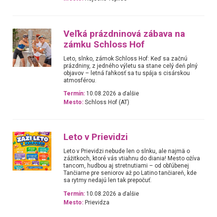
Veľká prázdninová zábava na
zámku Schloss Hof
Leto, slnko, zámok Schloss Hof: Keď sa začnú
prázdniny, z jedného výletu sa stane celý deň plný
objavov – letná ľahkosť sa tu spája s cisárskou
atmosférou.
Termín:
10.08.2026 a ďalšie
Mesto:
Schloss Hof (AT)
Leto v Prievidzi
Leto v Prievidzi nebude len o slnku, ale najmä o
zážitkoch, ktoré vás vtiahnu do diania! Mesto ožíva
tancom, hudbou aj stretnutiami – od obľúbenej
Tančiarne pre seniorov až po Latino tančiareň, kde
sa rytmy nedajú len tak prepočuť.
Termín:
10.08.2026 a ďalšie
Mesto:
Prievidza