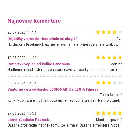
Najnovšie komentáre
25.07.2026, 11:14
Hojdačky v prírode - kde všade sú ukryté?
Eva
Hojdacka v Krpelanoch uz nie je, vysli sme si k nej vcera, ale, zial, uz je znicena. Ak sem planujete cestu len kvoli hojdacke, mozete si ju usetrit. Krasny vyhlad je tu vsak aj bez hojdacky :-)
19.07.2026, 11:44
Rozprávkový les pri kolibe Panoráma
Martina
Nádherné miesto ktoré odporúčam navštíviť všetkými desiatimi, pre rodiny s deťmi, dôchodcom... Proste a jednoducho ozaj rozprávkový les.. určite ešte prídeme. Odniesli sme si na pamiatku krásne tričká,
09.07.2026, 15:15
Vnútorné detské ihrisko LEGIONARIK v LEGIA Fitness
Elena Selecká
Kútik výborný, ale hlučná hudba úplne nevhodná pre deti. Na moju žiadosť o aspoň sušenie nereagovali.
27.06.2026, 16:53
Letné kúpalisko Pezinok
. Monika Lipovská
Úžasné prostredie, napriek tomu, že je malé. Úžasná atmosféra. Voda fantastická a nádherná. Ľudí je pomerne veľa, ale su mili a ohľaduplní. Je veľmi zaujímavé sledovať, ako dokážu spolu športovať cudzí ľudia a bez ohľadu na vek. Vládne tu pohoda. Vnuka neviem dostať z vody. Ďakujem za krásny deň . Urcite sa sem vrátim. Jediný problém je s parkovaním, ale aj ten sa mi podarilo vyriešiť. Monika Bratislava