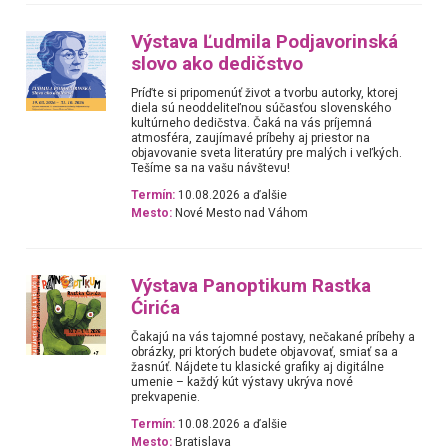
Výstava Ľudmila Podjavorinská
slovo ako dedičstvo
Príďte si pripomenúť život a tvorbu autorky, ktorej
diela sú neoddeliteľnou súčasťou slovenského
kultúrneho dedičstva. Čaká na vás príjemná
atmosféra, zaujímavé príbehy aj priestor na
objavovanie sveta literatúry pre malých i veľkých.
Tešíme sa na vašu návštevu!
Termín:
10.08.2026 a ďalšie
Mesto:
Nové Mesto nad Váhom
Výstava Panoptikum Rastka
Ćirića
Čakajú na vás tajomné postavy, nečakané príbehy a
obrázky, pri ktorých budete objavovať, smiať sa a
žasnúť. Nájdete tu klasické grafiky aj digitálne
umenie – každý kút výstavy ukrýva nové
prekvapenie.
Termín:
10.08.2026 a ďalšie
Mesto:
Bratislava