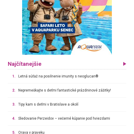
Najčítanejšie
1.
Letná súťaž na posilnenie imunity s neoglucan®
2.
Nepremeškajte s deťmi fantastické prázdninové zážitky!
3.
Tipy kam s deťmi v Bratislave a okolí
4.
Sledovanie Perzeidov – večerné kúpanie pod hviezdami
5.
Orava v praveku