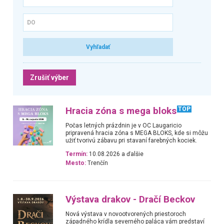
Zrušiť výber
Hracia zóna s mega bloks
TOP
Počas letných prázdnin je v OC Laugaricio
pripravená hracia zóna s MEGA BLOKS, kde si môžu
užiť tvorivú zábavu pri stavaní farebných kociek.
Termín:
10.08.2026 a ďalšie
Mesto:
Trenčín
Výstava drakov - Dračí Beckov
Nová výstava v novootvorených priestoroch
západného krídla severného paláca vám predstaví