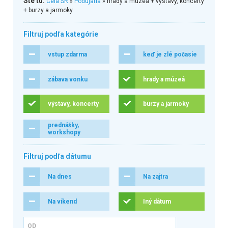
Ste tu:
Celá SR
»
Podujatia
» hrady a múzeá + výstavy, koncerty
+ burzy a jarmoky
Filtruj podľa kategórie
vstup zdarma
keď je zlé počasie
zábava vonku
hrady a múzeá
výstavy, koncerty
burzy a jarmoky
prednášky,
workshopy
Filtruj podľa dátumu
Na dnes
Na zajtra
Na víkend
Iný dátum