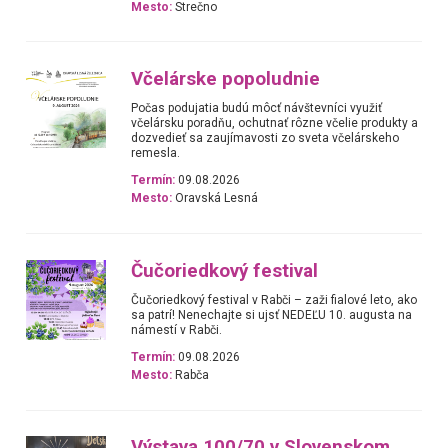
Mesto:
Strečno
Včelárske popoludnie
Počas podujatia budú môcť návštevníci využiť
včelársku poradňu, ochutnať rôzne včelie produkty a
dozvedieť sa zaujímavosti zo sveta včelárskeho
remesla.
Termín:
09.08.2026
Mesto:
Oravská Lesná
Čučoriedkový festival
Čučoriedkový festival v Rabči – zaži fialové leto, ako
sa patrí! Nenechajte si ujsť NEDEĽU 10. augusta na
námestí v Rabči.
Termín:
09.08.2026
Mesto:
Rabča
Výstava 100/70 v Slovenskom