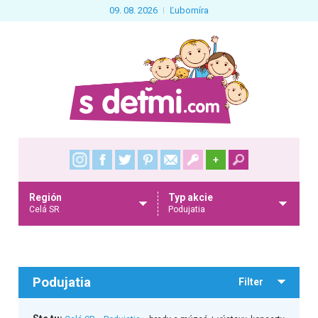
09. 08. 2026
Ľubomíra
+
Región
Typ akcie
Celá SR
Podujatia
Podujatia
Filter