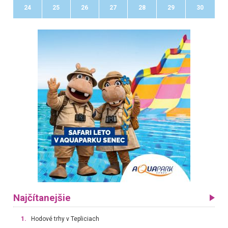
24
25
26
27
28
29
30
Najčítanejšie
1.
Hodové trhy v Tepliciach