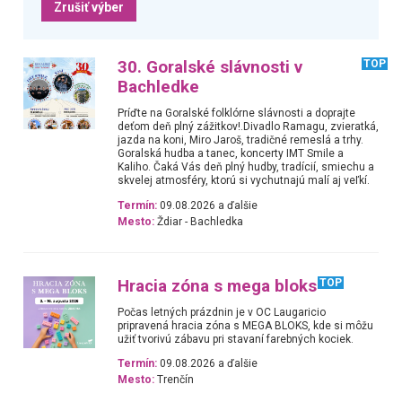
Zrušiť výber
30. Goralské slávnosti v
TOP
Bachledke
Príďte na Goralské folklórne slávnosti a doprajte
deťom deň plný zážitkov!.Divadlo Ramagu, zvieratká,
jazda na koni, Miro Jaroš, tradičné remeslá a trhy.
Goralská hudba a tanec, koncerty IMT Smile a
Kaliho. Čaká Vás deň plný hudby, tradícií, smiechu a
skvelej atmosféry, ktorú si vychutnajú malí aj veľkí.
Termín:
09.08.2026 a ďalšie
Mesto:
Ždiar - Bachledka
Hracia zóna s mega bloks
TOP
Počas letných prázdnin je v OC Laugaricio
pripravená hracia zóna s MEGA BLOKS, kde si môžu
užiť tvorivú zábavu pri stavaní farebných kociek.
Termín:
09.08.2026 a ďalšie
Mesto:
Trenčín