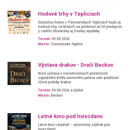
Hodové trhy v Tepliciach
Súčasťou Hodov v Trenčianskych Tepliciach budú aj
hodové trhy, na ktorých sa predstaví až 50 predajcov
z celého Slovenska aj Českej republiky.
Termín:
09.08.2026
Mesto:
Trenčianske Teplice
Výstava drakov - Dračí Beckov
Nová výstava v novootvorených priestoroch
západného krídla severného paláca vám predstaví
rôzne podoby drakov.
Termín:
09.08.2026 a ďalšie
Mesto:
Beckov
Letné kino pod hviezdami
Letné kino v kaštieli – výnimočný zážitok pod
hviezdami!