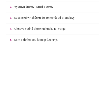
2.
Výstava drakov - Dračí Beckov
3.
Kúpaliská v Rakúsku do 30 minút od Bratislavy
4.
Ohňovo-vodná show na hudbu M. Vargu
5.
Kam s deťmi cez letné prázdniny?