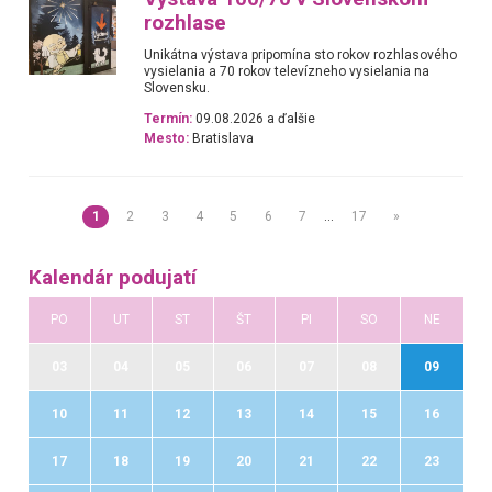
rozhlase
Unikátna výstava pripomína sto rokov rozhlasového
vysielania a 70 rokov televízneho vysielania na
Slovensku.
Termín:
09.08.2026 a ďalšie
Mesto:
Bratislava
1
2
3
4
5
6
7
…
17
»
Kalendár podujatí
PO
UT
ST
ŠT
PI
SO
NE
03
04
05
06
07
08
09
10
11
12
13
14
15
16
17
18
19
20
21
22
23