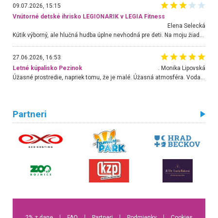
09.07.2026, 15:15
Vnútorné detské ihrisko LEGIONARIK v LEGIA Fitness
Elena Selecká
Kútik výborný, ale hlučná hudba úplne nevhodná pre deti. Na moju žiadosť o aspoň sušenie nereagovali.
27.06.2026, 16:53
Letné kúpalisko Pezinok
. Monika Lipovská
Úžasné prostredie, napriek tomu, že je malé. Úžasná atmosféra. Voda fantastická a nádherná. Ľudí je pomerne veľa, ale su mili a ohľaduplní. Je veľmi zaujímavé sledovať, ako dokážu spolu športovať cudzí ľudia a bez ohľadu na vek. Vládne tu pohoda. Vnuka neviem dostať z vody. Ďakujem za krásny deň . Urcite sa sem vrátim. Jediný problém je s parkovaním, ale aj ten sa mi podarilo vyriešiť. Monika Bratislava
Partneri
2% z dane
l
FAQ
l
Partneri
l
Podmienky
l
Cookies