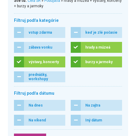
Ste tu:
Celá SR
»
Podujatia
» hrady a múzeá + výstavy, koncerty
+ burzy a jarmoky
Filtruj podľa kategórie
vstup zdarma
keď je zlé počasie
zábava vonku
hrady a múzeá
výstavy, koncerty
burzy a jarmoky
prednášky,
workshopy
Filtruj podľa dátumu
Na dnes
Na zajtra
Na víkend
Iný dátum