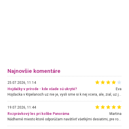
Najnovšie komentáre
25.07.2026, 11:14
Hojdačky v prírode - kde všade sú ukryté?
Eva
Hojdacka v Krpelanoch uz nie je, vysli sme si k nej vcera, ale, zial, uz je znicena. Ak sem planujete cestu len kvoli hojdacke, mozete si ju usetrit. Krasny vyhlad je tu vsak aj bez hojdacky :-)
19.07.2026, 11:44
Rozprávkový les pri kolibe Panoráma
Martina
Nádherné miesto ktoré odporúčam navštíviť všetkými desiatimi, pre rodiny s deťmi, dôchodcom... Proste a jednoducho ozaj rozprávkový les.. určite ešte prídeme. Odniesli sme si na pamiatku krásne tričká,