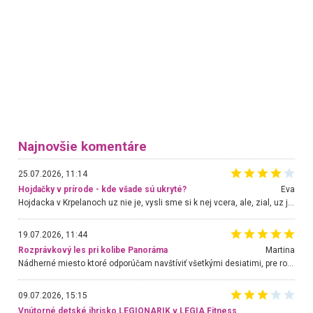
Najnovšie komentáre
25.07.2026, 11:14
Hojdačky v prírode - kde všade sú ukryté?
Eva
Hojdacka v Krpelanoch uz nie je, vysli sme si k nej vcera, ale, zial, uz je znicena. Ak sem planujete cestu len kvoli hojdacke, mozete si ju usetrit. Krasny vyhlad je tu vsak aj bez hojdacky :-)
19.07.2026, 11:44
Rozprávkový les pri kolibe Panoráma
Martina
Nádherné miesto ktoré odporúčam navštíviť všetkými desiatimi, pre rodiny s deťmi, dôchodcom... Proste a jednoducho ozaj rozprávkový les.. určite ešte prídeme. Odniesli sme si na pamiatku krásne tričká,
09.07.2026, 15:15
Vnútorné detské ihrisko LEGIONARIK v LEGIA Fitness