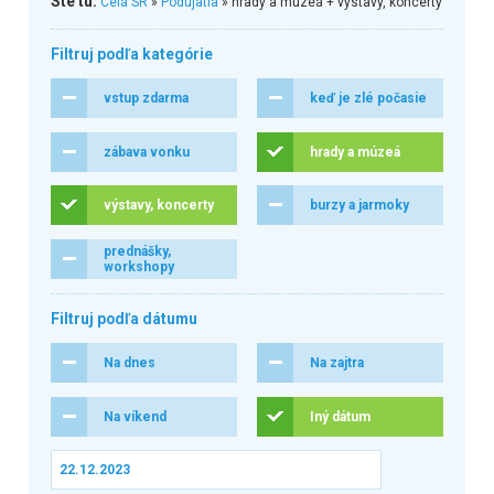
Ste tu:
Celá SR
»
Podujatia
» hrady a múzeá + výstavy, koncerty
Filtruj podľa kategórie
vstup zdarma
keď je zlé počasie
zábava vonku
hrady a múzeá
výstavy, koncerty
burzy a jarmoky
prednášky,
workshopy
Filtruj podľa dátumu
Na dnes
Na zajtra
Na víkend
Iný dátum