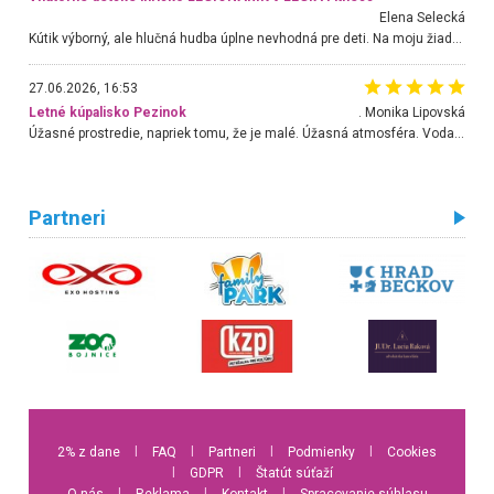
Elena Selecká
Kútik výborný, ale hlučná hudba úplne nevhodná pre deti. Na moju žiadosť o aspoň sušenie nereagovali.
27.06.2026, 16:53
Letné kúpalisko Pezinok
. Monika Lipovská
Úžasné prostredie, napriek tomu, že je malé. Úžasná atmosféra. Voda fantastická a nádherná. Ľudí je pomerne veľa, ale su mili a ohľaduplní. Je veľmi zaujímavé sledovať, ako dokážu spolu športovať cudzí ľudia a bez ohľadu na vek. Vládne tu pohoda. Vnuka neviem dostať z vody. Ďakujem za krásny deň . Urcite sa sem vrátim. Jediný problém je s parkovaním, ale aj ten sa mi podarilo vyriešiť. Monika Bratislava
Partneri
2% z dane
l
FAQ
l
Partneri
l
Podmienky
l
Cookies
l
GDPR
l
Štatút súťaží