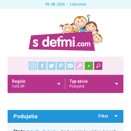
09. 08. 2026
Ľubomíra
+
Región
Typ akcie
Celá SR
Podujatia
Podujatia
Filter