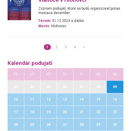
Vianoce v Hlohovci
Zoznam podujatí, ktoré sa budú organizovať počas
mesiaca december
Termín:
31.12.2023 a ďalšie
Mesto:
Hlohovec
1
2
3
4
»
Kalendár podujatí
PO
UT
ST
ŠT
PI
SO
NE
03
04
05
06
07
08
09
10
11
12
13
14
15
16
17
18
19
20
21
22
23
24
25
26
27
28
29
30