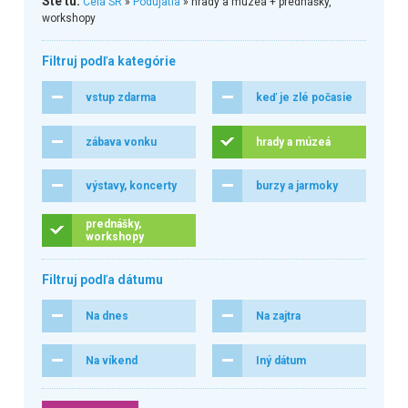
Ste tu:
Celá SR
»
Podujatia
» hrady a múzeá + prednášky,
workshopy
Filtruj podľa kategórie
vstup zdarma
keď je zlé počasie
zábava vonku
hrady a múzeá
výstavy, koncerty
burzy a jarmoky
prednášky,
workshopy
Filtruj podľa dátumu
Na dnes
Na zajtra
Na víkend
Iný dátum