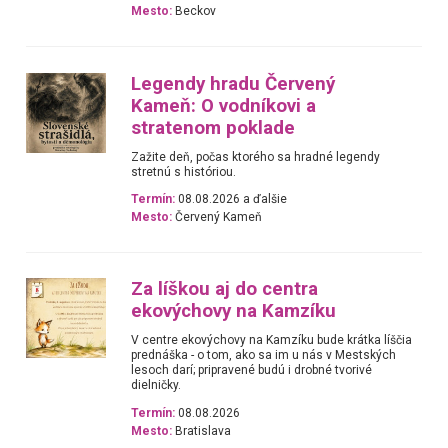
Mesto:
Beckov
Legendy hradu Červený
Kameň: O vodníkovi a
stratenom poklade
Zažite deň, počas ktorého sa hradné legendy
stretnú s históriou.
Termín:
08.08.2026 a ďalšie
Mesto:
Červený Kameň
Za líškou aj do centra
ekovýchovy na Kamzíku
V centre ekovýchovy na Kamzíku bude krátka líščia
prednáška - o tom, ako sa im u nás v Mestských
lesoch darí; pripravené budú i drobné tvorivé
dielničky.
Termín:
08.08.2026
Mesto:
Bratislava