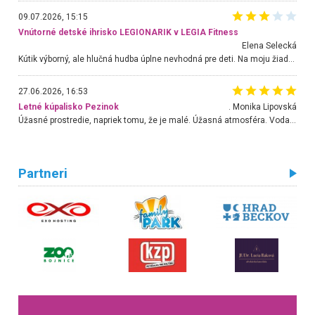
09.07.2026, 15:15
Vnútorné detské ihrisko LEGIONARIK v LEGIA Fitness
Elena Selecká
Kútik výborný, ale hlučná hudba úplne nevhodná pre deti. Na moju žiadosť o aspoň sušenie nereagovali.
27.06.2026, 16:53
Letné kúpalisko Pezinok
. Monika Lipovská
Úžasné prostredie, napriek tomu, že je malé. Úžasná atmosféra. Voda fantastická a nádherná. Ľudí je pomerne veľa, ale su mili a ohľaduplní. Je veľmi zaujímavé sledovať, ako dokážu spolu športovať cudzí ľudia a bez ohľadu na vek. Vládne tu pohoda. Vnuka neviem dostať z vody. Ďakujem za krásny deň . Urcite sa sem vrátim. Jediný problém je s parkovaním, ale aj ten sa mi podarilo vyriešiť. Monika Bratislava
Partneri