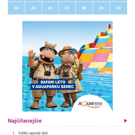
24
25
26
27
28
29
30
Najčítanejšie
1.
Veľký rajecký deň