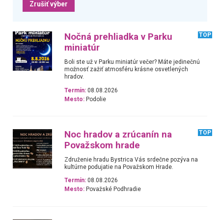
Zrušiť výber
Nočná prehliadka v Parku
TOP
miniatúr
Boli ste už v Parku miniatúr večer? Máte jedinečnú
možnosť zažiť atmosféru krásne osvetlených
hradov.
Termín:
08.08.2026
Mesto:
Podolie
Noc hradov a zrúcanín na
TOP
Považskom hrade
Združenie hradu Bystrica Vás srdečne pozýva na
kultúrne podujatie na Považskom Hrade.
Termín:
08.08.2026
Mesto:
Považské Podhradie