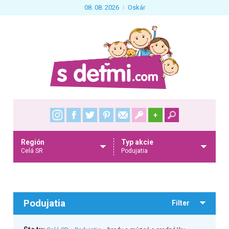
08. 08. 2026
Oskár
+
Región
Typ akcie
Celá SR
Podujatia
Podujatia
Filter