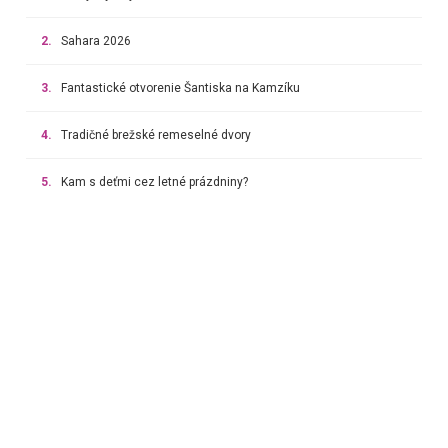
2.
Sahara 2026
3.
Fantastické otvorenie Šantiska na Kamzíku
4.
Tradičné brežské remeselné dvory
5.
Kam s deťmi cez letné prázdniny?