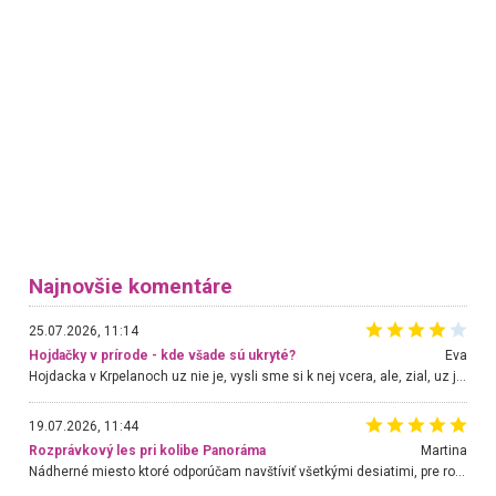
Najnovšie komentáre
25.07.2026, 11:14
Hojdačky v prírode - kde všade sú ukryté?
Eva
Hojdacka v Krpelanoch uz nie je, vysli sme si k nej vcera, ale, zial, uz je znicena. Ak sem planujete cestu len kvoli hojdacke, mozete si ju usetrit. Krasny vyhlad je tu vsak aj bez hojdacky :-)
19.07.2026, 11:44
Rozprávkový les pri kolibe Panoráma
Martina
Nádherné miesto ktoré odporúčam navštíviť všetkými desiatimi, pre rodiny s deťmi, dôchodcom... Proste a jednoducho ozaj rozprávkový les.. určite ešte prídeme. Odniesli sme si na pamiatku krásne tričká,