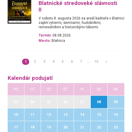
Blatnické stredoveké slávnosti
II
V sobotu 8. augusta 2026 sa areál kaštieľa v Blatnici
zaplní rytiermi, šermiarmi, hudobníkmi,
remeselníkmi a historickými tábormi.
Termín:
08.08.2026
Mesto:
Blatnica
1
2
3
4
5
6
7
…
10
»
Kalendár podujatí
PO
UT
ST
ŠT
PI
SO
NE
03
04
05
06
07
08
09
10
11
12
13
14
15
16
17
18
19
20
21
22
23