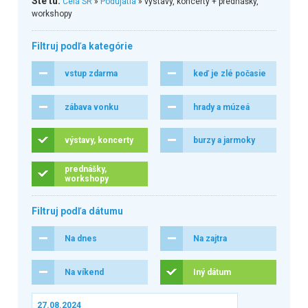
Ste tu:
Celá SR
»
Podujatia
» výstavy, koncerty + prednášky,
workshopy
Filtruj podľa kategórie
vstup zdarma
keď je zlé počasie
zábava vonku
hrady a múzeá
výstavy, koncerty
burzy a jarmoky
prednášky,
workshopy
Filtruj podľa dátumu
Na dnes
Na zajtra
Na víkend
Iný dátum