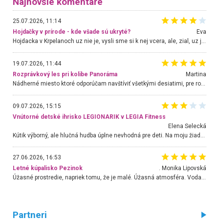
Najnovšie komentáre
25.07.2026, 11:14
Hojdačky v prírode - kde všade sú ukryté?
Eva
Hojdacka v Krpelanoch uz nie je, vysli sme si k nej vcera, ale, zial, uz je znicena. Ak sem planujete cestu len kvoli hojdacke, mozete si ju usetrit. Krasny vyhlad je tu vsak aj bez hojdacky :-)
19.07.2026, 11:44
Rozprávkový les pri kolibe Panoráma
Martina
Nádherné miesto ktoré odporúčam navštíviť všetkými desiatimi, pre rodiny s deťmi, dôchodcom... Proste a jednoducho ozaj rozprávkový les.. určite ešte prídeme. Odniesli sme si na pamiatku krásne tričká,
09.07.2026, 15:15
Vnútorné detské ihrisko LEGIONARIK v LEGIA Fitness
Elena Selecká
Kútik výborný, ale hlučná hudba úplne nevhodná pre deti. Na moju žiadosť o aspoň sušenie nereagovali.
27.06.2026, 16:53
Letné kúpalisko Pezinok
. Monika Lipovská
Úžasné prostredie, napriek tomu, že je malé. Úžasná atmosféra. Voda fantastická a nádherná. Ľudí je pomerne veľa, ale su mili a ohľaduplní. Je veľmi zaujímavé sledovať, ako dokážu spolu športovať cudzí ľudia a bez ohľadu na vek. Vládne tu pohoda. Vnuka neviem dostať z vody. Ďakujem za krásny deň . Urcite sa sem vrátim. Jediný problém je s parkovaním, ale aj ten sa mi podarilo vyriešiť. Monika Bratislava
Partneri