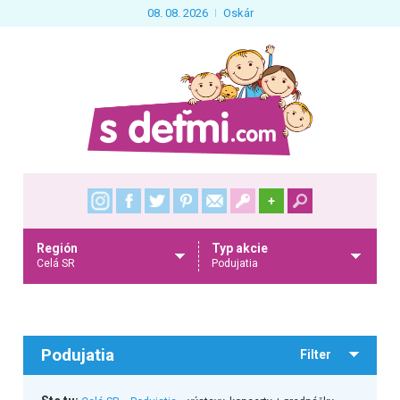
08. 08. 2026
Oskár
+
Región
Typ akcie
Celá SR
Podujatia
Podujatia
Filter