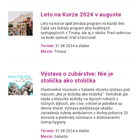
Leto na Korze 2024 v auguste
Leto na korze opäť prináša program na každý deň.
Čaká vás bohatý program plný kvalitných
vystupujúcich z Trnavy, ale aj z okolia. Pred radnicou
sa bude spievať, hrať a tancovať.
Termín:
31.08.2024 a ďalšie
Mesto:
Trnava
Výstava o zubárstve: Nie je
stolička ako stolička
Vlastivedné múzeum v Galante otvorilo výstavu pod
názvom „Nie je stolička ako stolička“. Tentokrát ale
nejde o klasické stoličky na štyroch nohách v
rôznych štýloch, ale o tie, o ktoré je potrebné sa
denne starať. Výstava predstavuje ukážku
zariadenia zubnej ambulancie z druhej polovice 20.
storočia a predmety súvisiace s dodržiavaním
ústnej hygieny.
Termín:
31.08.2024 a ďalšie
Mesto:
Galanta