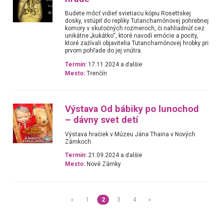
Budete môcť vidieť svietiacu kópiu Rosettskej
dosky, vstúpiť do repliky Tutanchamónovej pohrebnej
komory v skutočných rozmeroch, či nahliadnúť cez
unikátne „kukátko“, ktoré navodí emócie a pocity,
ktoré zažívali objavitelia Tutanchamónovej hrobky pri
prvom pohľade do jej vnútra.
Termín:
17.11.2024 a ďalšie
Mesto:
Trenčín
Výstava Od bábiky po lunochod
– dávny svet detí
Výstava hračiek v Múzeu Jána Thaina v Nových
Zámkoch.
Termín:
21.09.2024 a ďalšie
Mesto:
Nové Zámky
«
1
2
3
4
»