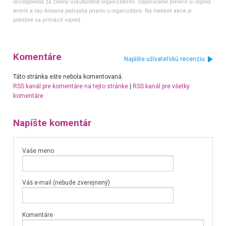
nezodpovedá za zmeny uskutočnené organizátormi. Odporúčame preveriť si vopred
termín a čas konania podujatia priamo u organizátora. Na niektoré akcie je
potrebné sa prihlásiť vopred.
Komentáre
Napíšte užívateľskú recenziu
Táto stránka ešte nebola komentovaná.
RSS kanál pre komentáre na tejto stránke
|
RSS kanál pre všetky
komentáre
Napíšte komentár
Vaše meno
Váš e-mail (nebude zverejnený)
Komentáre