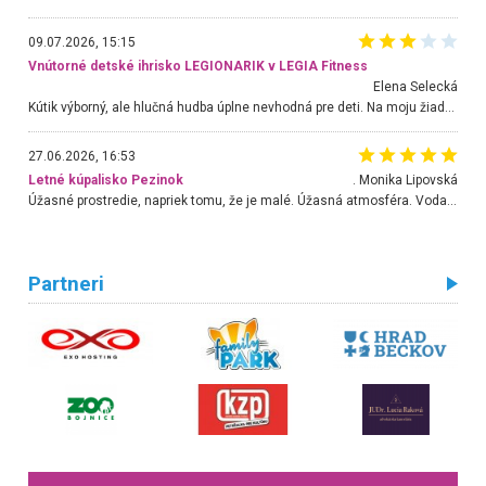
09.07.2026, 15:15
Vnútorné detské ihrisko LEGIONARIK v LEGIA Fitness
Elena Selecká
Kútik výborný, ale hlučná hudba úplne nevhodná pre deti. Na moju žiadosť o aspoň sušenie nereagovali.
27.06.2026, 16:53
Letné kúpalisko Pezinok
. Monika Lipovská
Úžasné prostredie, napriek tomu, že je malé. Úžasná atmosféra. Voda fantastická a nádherná. Ľudí je pomerne veľa, ale su mili a ohľaduplní. Je veľmi zaujímavé sledovať, ako dokážu spolu športovať cudzí ľudia a bez ohľadu na vek. Vládne tu pohoda. Vnuka neviem dostať z vody. Ďakujem za krásny deň . Urcite sa sem vrátim. Jediný problém je s parkovaním, ale aj ten sa mi podarilo vyriešiť. Monika Bratislava
Partneri