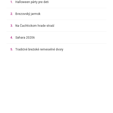
1.
Halloween párty pre deti
2.
Brezovský jarmok
3.
Na Čachtickom hrade straší
4.
Sahara 20206
5.
Tradičné brežské remeselné dvory