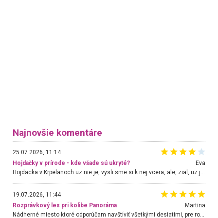
Najnovšie komentáre
25.07.2026, 11:14
Hojdačky v prírode - kde všade sú ukryté?
Eva
Hojdacka v Krpelanoch uz nie je, vysli sme si k nej vcera, ale, zial, uz je znicena. Ak sem planujete cestu len kvoli hojdacke, mozete si ju usetrit. Krasny vyhlad je tu vsak aj bez hojdacky :-)
19.07.2026, 11:44
Rozprávkový les pri kolibe Panoráma
Martina
Nádherné miesto ktoré odporúčam navštíviť všetkými desiatimi, pre rodiny s deťmi, dôchodcom... Proste a jednoducho ozaj rozprávkový les.. určite ešte prídeme. Odniesli sme si na pamiatku krásne tričká,