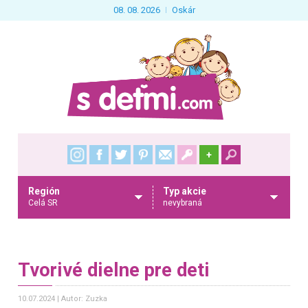
08. 08. 2026
Oskár
+
Región
Typ akcie
Celá SR
nevybraná
Tvorivé dielne pre deti
10.07.2024
Autor: Zuzka