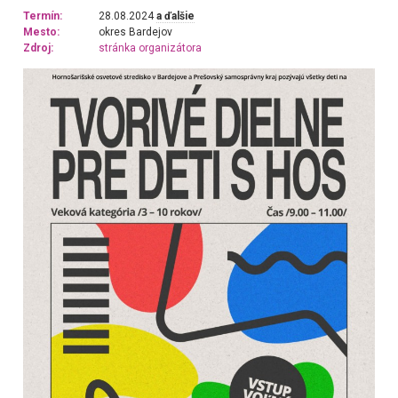
Termín:
28.08.2024
a ďalšie
Mesto:
okres Bardejov
Zdroj:
stránka organizátora