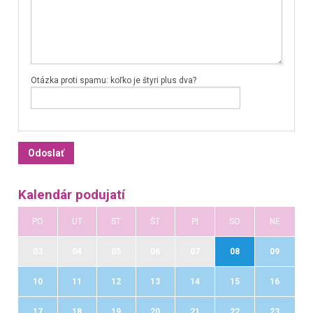
Otázka proti spamu: koľko je štyri plus dva?
Kalendár podujatí
PO
UT
ST
ŠT
PI
SO
NE
03
04
05
06
07
08
09
10
11
12
13
14
15
16
17
18
19
20
21
22
23