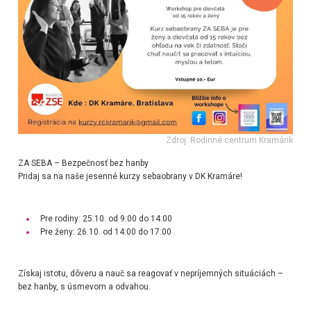
Zdroj: Rodinné centrum Kramárik
ZA SEBA – Bezpečnosť bez hanby
Pridaj sa na naše jesenné kurzy sebaobrany v DK Kramáre!
Pre rodiny: 25.10. od 9:00 do 14:00
Pre ženy: 26.10. od 14:00 do 17:00
Získaj istotu, dôveru a nauč sa reagovať v nepríjemných situáciách –
bez hanby, s úsmevom a odvahou.