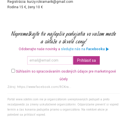
Registrácia: kurzy.rckramarik@gmail.com
Rodina 15 €, ženy 10 €
Odoberajte naše novinky a
sledujte nás na
Facebooku
Súhlasím so spracovávaním osobných údajov pre marketingové
účely
Zdroj:
https://www.facebook.com/RCKra...
Portál www.sdetmi.com nie je organizátorom uverejňovaných podujatí a preto
nezodpovedá za zmeny uskutočnené organizátormi. Odporúčame preveriť si vopred
termín a čas konania podujatia priamo u organizátora. Na niektoré akcie je
potrebné sa prihlásiť vopred.