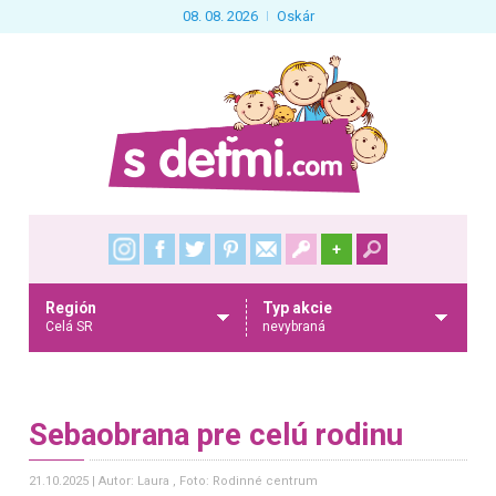
08. 08. 2026
Oskár
+
Región
Typ akcie
Celá SR
nevybraná
Sebaobrana pre celú rodinu
21.10.2025
Autor: Laura
, Foto: Rodinné centrum