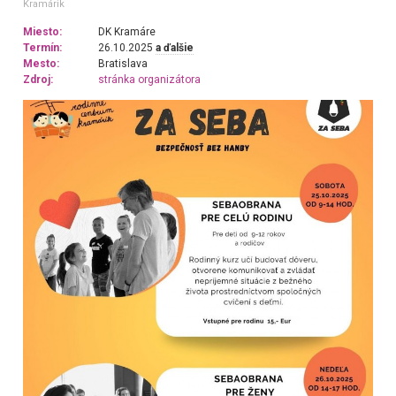
Kramárik
Miesto:
DK Kramáre
Termín:
26.10.2025
a ďalšie
Mesto:
Bratislava
Zdroj:
stránka organizátora