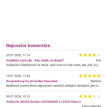
Najnovšie komentáre
25.07.2026, 11:14
Hojdačky v prírode - kde všade sú ukryté?
Eva
Hojdacka v Krpelanoch uz nie je, vysli sme si k nej vcera, ale, zial, uz je znicena. Ak sem planujete cestu len kvoli hojdacke, mozete si ju usetrit. Krasny vyhlad je tu vsak aj bez hojdacky :-)
19.07.2026, 11:44
Rozprávkový les pri kolibe Panoráma
Martina
Nádherné miesto ktoré odporúčam navštíviť všetkými desiatimi, pre rodiny s deťmi, dôchodcom... Proste a jednoducho ozaj rozprávkový les.. určite ešte prídeme. Odniesli sme si na pamiatku krásne tričká,
09.07.2026, 15:15
Vnútorné detské ihrisko LEGIONARIK v LEGIA Fitness
Elena Selecká