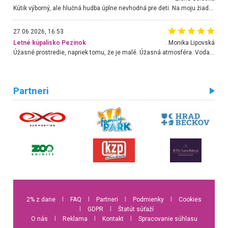
Kútik výborný, ale hlučná hudba úplne nevhodná pre deti. Na moju žiadosť o aspoň sušenie nereagovali.
27.06.2026, 16:53
Letné kúpalisko Pezinok
. Monika Lipovská
Úžasné prostredie, napriek tomu, že je malé. Úžasná atmosféra. Voda fantastická a nádherná. Ľudí je pomerne veľa, ale su mili a ohľaduplní. Je veľmi zaujímavé sledovať, ako dokážu spolu športovať cudzí ľudia a bez ohľadu na vek. Vládne tu pohoda. Vnuka neviem dostať z vody. Ďakujem za krásny deň . Urcite sa sem vrátim. Jediný problém je s parkovaním, ale aj ten sa mi podarilo vyriešiť. Monika Bratislava
Partneri
2% z dane
l
FAQ
l
Partneri
l
Podmienky
l
Cookies
l
GDPR
l
Štatút súťaží
O nás
l
Reklama
l
Kontakt
l
Spracovanie súhlasu