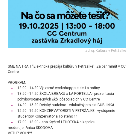
Zdroj: Kultúra v Petržalke
SME NA TRATI “Električka prepája kultúru v Petržalke". Za pár minút v CC
Centre.
PROGRAM:
13:00 - 14:30 Výtvarné workshopy pre deti a rodiny
13:50 - 14:20 ŠKOLA BREAKU a LA PORTELLA - prezentácia
pohybovo-tanečných škôl pôsobiacich v CC Centre
14:30 - 15:30 Detský hudobno - edukačný projekt BUBLINKA
15:50 - 16:50 KONZERVATORISTI V PETRŽALKE - vystúpenie
študentov Konzervatória Tolstého 11
17:00 - 18:00 Jana Kryštof LEHOTSKÁ s kapelou
moderuje: Anica ŠKODOVA
VSTUP VOĽNÝ!