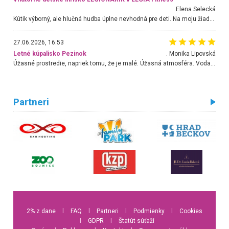
Elena Selecká
Kútik výborný, ale hlučná hudba úplne nevhodná pre deti. Na moju žiadosť o aspoň sušenie nereagovali.
27.06.2026, 16:53
Letné kúpalisko Pezinok
. Monika Lipovská
Úžasné prostredie, napriek tomu, že je malé. Úžasná atmosféra. Voda fantastická a nádherná. Ľudí je pomerne veľa, ale su mili a ohľaduplní. Je veľmi zaujímavé sledovať, ako dokážu spolu športovať cudzí ľudia a bez ohľadu na vek. Vládne tu pohoda. Vnuka neviem dostať z vody. Ďakujem za krásny deň . Urcite sa sem vrátim. Jediný problém je s parkovaním, ale aj ten sa mi podarilo vyriešiť. Monika Bratislava
Partneri
2% z dane
l
FAQ
l
Partneri
l
Podmienky
l
Cookies
l
GDPR
l
Štatút súťaží