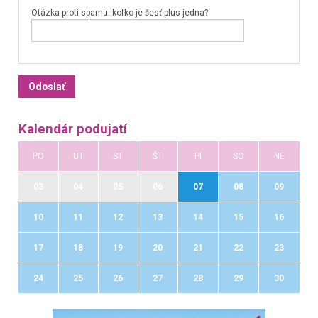
Otázka proti spamu: koľko je šesť plus jedna?
Kalendár podujatí
PO
UT
ST
ŠT
PI
SO
NE
03
04
05
06
07
08
09
10
11
12
13
14
15
16
17
18
19
20
21
22
23
24
25
26
27
28
29
30