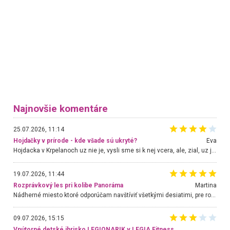
Najnovšie komentáre
25.07.2026, 11:14
Hojdačky v prírode - kde všade sú ukryté?
Eva
Hojdacka v Krpelanoch uz nie je, vysli sme si k nej vcera, ale, zial, uz je znicena. Ak sem planujete cestu len kvoli hojdacke, mozete si ju usetrit. Krasny vyhlad je tu vsak aj bez hojdacky :-)
19.07.2026, 11:44
Rozprávkový les pri kolibe Panoráma
Martina
Nádherné miesto ktoré odporúčam navštíviť všetkými desiatimi, pre rodiny s deťmi, dôchodcom... Proste a jednoducho ozaj rozprávkový les.. určite ešte prídeme. Odniesli sme si na pamiatku krásne tričká,
09.07.2026, 15:15
Vnútorné detské ihrisko LEGIONARIK v LEGIA Fitness