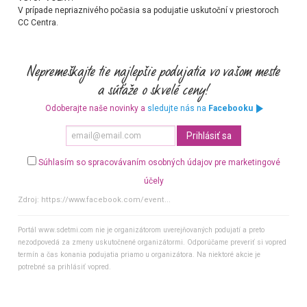
V prípade nepriaznivého počasia sa podujatie uskutoční v priestoroch
CC Centra.
Odoberajte naše novinky a
sledujte nás na
Facebooku
Súhlasím so spracovávaním osobných údajov pre marketingové
účely
Zdroj:
https://www.facebook.com/event...
Portál www.sdetmi.com nie je organizátorom uverejňovaných podujatí a preto
nezodpovedá za zmeny uskutočnené organizátormi. Odporúčame preveriť si vopred
termín a čas konania podujatia priamo u organizátora. Na niektoré akcie je
potrebné sa prihlásiť vopred.