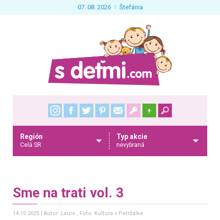
07. 08. 2026
Štefánia
+
Región
Typ akcie
Celá SR
nevybraná
Sme na trati vol. 3
14.10.2025
Autor: Laura
, Foto: Kultúra v Petržalke