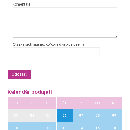
Komentáre
Otázka proti spamu: koľko je dva plus osem?
Kalendár podujatí
PO
UT
ST
ŠT
PI
SO
NE
03
04
05
06
07
08
09
10
11
12
13
14
15
16