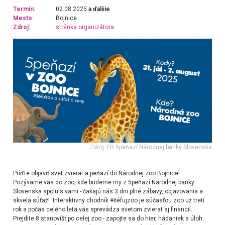
Termín:
02.08.2025
a ďalšie
Mesto:
Bojnice
Zdroj:
stránka organizátora
Zdroj: FB 5peňazí Národnej banky Slovenska
Príďte objaviť svet zvierat a peňazí do Národnej zoo Bojnice!
Pozývame vás do zoo, kde budeme my z 5peňazí Národnej banky
Slovenska spolu s vami - čakajú nás 3 dni plné zábavy, objavovania a
skvelá súťaž! Interaktívny chodník #šéfujzoo je súčasťou zoo už tretí
rok a počas celého leta vás sprevádza svetom zvierat aj financií.
Prejdite 8 stanovíšť po celej zoo - zapojte sa do hier, hádaniek a úloh.