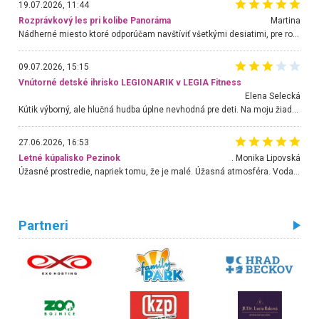
19.07.2026, 11:44
Rozprávkový les pri kolibe Panoráma
Martina
Nádherné miesto ktoré odporúčam navštíviť všetkými desiatimi, pre rodiny s deťmi, dôchodcom... Proste a jednoducho ozaj rozprávkový les.. určite ešte prídeme. Odniesli sme si na pamiatku krásne tričká,
09.07.2026, 15:15
Vnútorné detské ihrisko LEGIONARIK v LEGIA Fitness
Elena Selecká
Kútik výborný, ale hlučná hudba úplne nevhodná pre deti. Na moju žiadosť o aspoň sušenie nereagovali.
27.06.2026, 16:53
Letné kúpalisko Pezinok
. Monika Lipovská
Úžasné prostredie, napriek tomu, že je malé. Úžasná atmosféra. Voda fantastická a nádherná. Ľudí je pomerne veľa, ale su mili a ohľaduplní. Je veľmi zaujímavé sledovať, ako dokážu spolu športovať cudzí ľudia a bez ohľadu na vek. Vládne tu pohoda. Vnuka neviem dostať z vody. Ďakujem za krásny deň . Urcite sa sem vrátim. Jediný problém je s parkovaním, ale aj ten sa mi podarilo vyriešiť. Monika Bratislava
Partneri