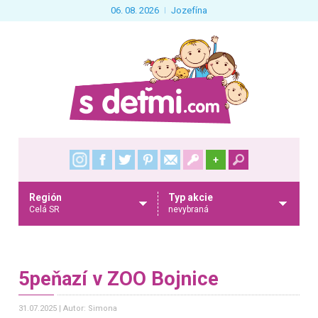
06. 08. 2026
Jozefína
+
Región
Typ akcie
Celá SR
nevybraná
5peňazí v ZOO Bojnice
31.07.2025
Autor: Simona