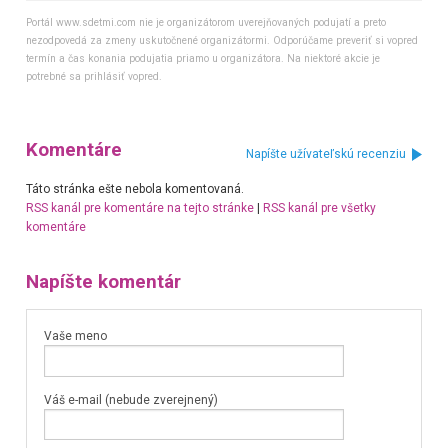
Portál www.sdetmi.com nie je organizátorom uverejňovaných podujatí a preto
nezodpovedá za zmeny uskutočnené organizátormi. Odporúčame preveriť si vopred
termín a čas konania podujatia priamo u organizátora. Na niektoré akcie je
potrebné sa prihlásiť vopred.
Komentáre
Napíšte užívateľskú recenziu
Táto stránka ešte nebola komentovaná.
RSS kanál pre komentáre na tejto stránke
|
RSS kanál pre všetky
komentáre
Napíšte komentár
Vaše meno
Váš e-mail (nebude zverejnený)