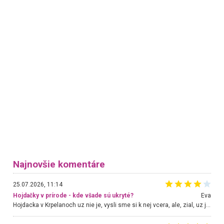
Najnovšie komentáre
25.07.2026, 11:14
Hojdačky v prírode - kde všade sú ukryté?
Eva
Hojdacka v Krpelanoch uz nie je, vysli sme si k nej vcera, ale, zial, uz je znicena. Ak sem planujete cestu len kvoli hojdacke, mozete si ju usetrit. Krasny vyhlad je tu vsak aj bez hojdacky :-)