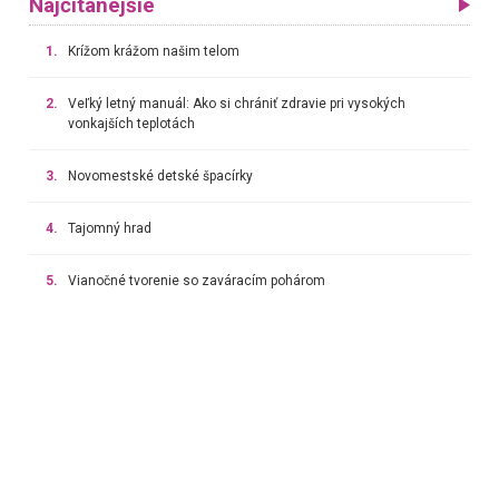
Najčítanejšie
1.
Krížom krážom našim telom
2.
Veľký letný manuál: Ako si chrániť zdravie pri vysokých
vonkajších teplotách
3.
Novomestské detské špacírky
4.
Tajomný hrad
5.
Vianočné tvorenie so zaváracím pohárom