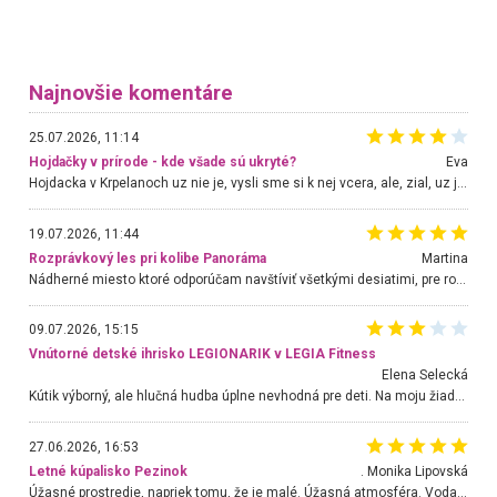
Najnovšie komentáre
25.07.2026, 11:14
Hojdačky v prírode - kde všade sú ukryté?
Eva
Hojdacka v Krpelanoch uz nie je, vysli sme si k nej vcera, ale, zial, uz je znicena. Ak sem planujete cestu len kvoli hojdacke, mozete si ju usetrit. Krasny vyhlad je tu vsak aj bez hojdacky :-)
19.07.2026, 11:44
Rozprávkový les pri kolibe Panoráma
Martina
Nádherné miesto ktoré odporúčam navštíviť všetkými desiatimi, pre rodiny s deťmi, dôchodcom... Proste a jednoducho ozaj rozprávkový les.. určite ešte prídeme. Odniesli sme si na pamiatku krásne tričká,
09.07.2026, 15:15
Vnútorné detské ihrisko LEGIONARIK v LEGIA Fitness
Elena Selecká
Kútik výborný, ale hlučná hudba úplne nevhodná pre deti. Na moju žiadosť o aspoň sušenie nereagovali.
27.06.2026, 16:53
Letné kúpalisko Pezinok
. Monika Lipovská
Úžasné prostredie, napriek tomu, že je malé. Úžasná atmosféra. Voda fantastická a nádherná. Ľudí je pomerne veľa, ale su mili a ohľaduplní. Je veľmi zaujímavé sledovať, ako dokážu spolu športovať cudzí ľudia a bez ohľadu na vek. Vládne tu pohoda. Vnuka neviem dostať z vody. Ďakujem za krásny deň . Urcite sa sem vrátim. Jediný problém je s parkovaním, ale aj ten sa mi podarilo vyriešiť. Monika Bratislava