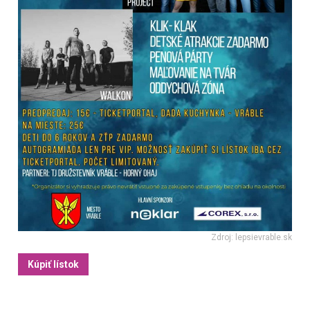
Zdroj: lepsievrable.sk
Kúpiť lístok