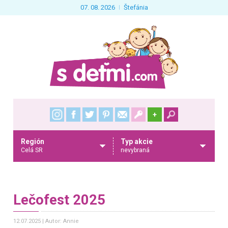
07. 08. 2026
Štefánia
+
Región
Typ akcie
Celá SR
nevybraná
Lečofest 2025
12.07.2025
Autor: Annie