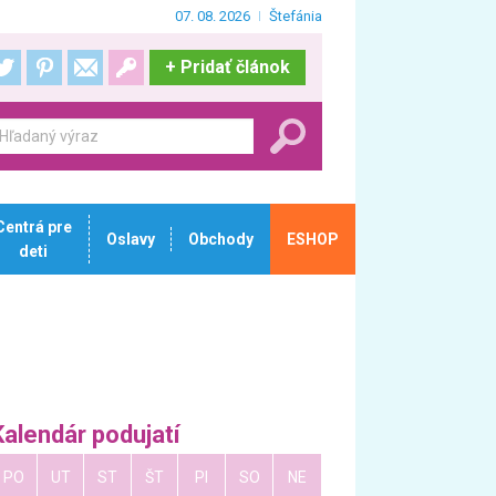
07. 08. 2026
Štefánia
+
Pridať článok
Centrá pre
Oslavy
Obchody
ESHOP
deti
Kalendár podujatí
PO
UT
ST
ŠT
PI
SO
NE