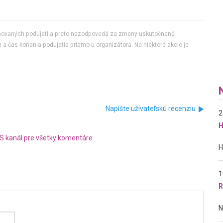
jňovaných podujatí a preto nezodpovedá za zmeny uskutočnené
 a čas konania podujatia priamo u organizátora. Na niektoré akcie je
Napíšte užívateľskú recenziu
2
H
S kanál pre všetky komentáre
1
R