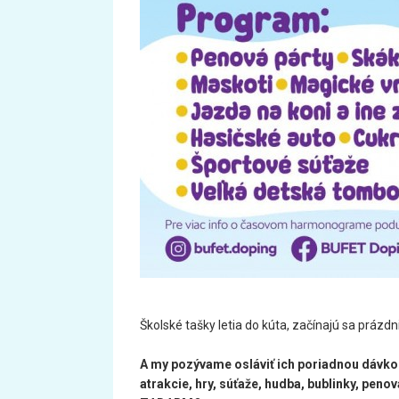
Školské tašky letia do kúta, začínajú sa prázdn
A my pozývame osláviť ich poriadnou dávkou
atrakcie, hry, súťaže, hudba, bublinky, peno