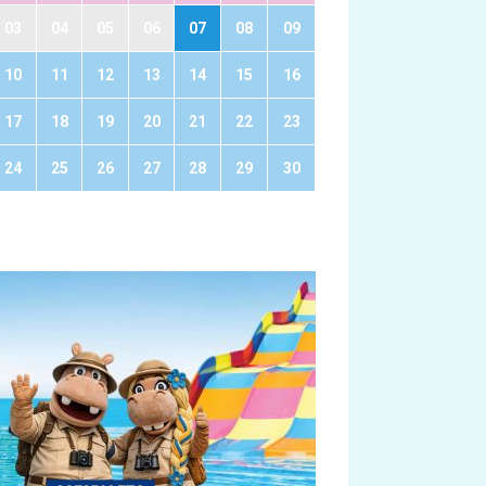
03
04
05
06
07
08
09
10
11
12
13
14
15
16
17
18
19
20
21
22
23
24
25
26
27
28
29
30