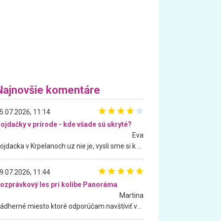
Najnovšie komentáre
5.07.2026, 11:14
ojdačky v prírode - kde všade sú ukryté?
Eva
Hojdacka v Krpelanoch uz nie je, vysli sme si k nej vcera, ale, zial, uz je znicena. Ak sem planujete cestu len kvoli hojdacke, mozete si ju usetrit. Krasny vyhlad je tu vsak aj bez hojdacky :-)
9.07.2026, 11:44
ozprávkový les pri kolibe Panoráma
Martina
Nádherné miesto ktoré odporúčam navštíviť všetkými desiatimi, pre rodiny s deťmi, dôchodcom... Proste a jednoducho ozaj rozprávkový les.. určite ešte prídeme. Odniesli sme si na pamiatku krásne tričká,