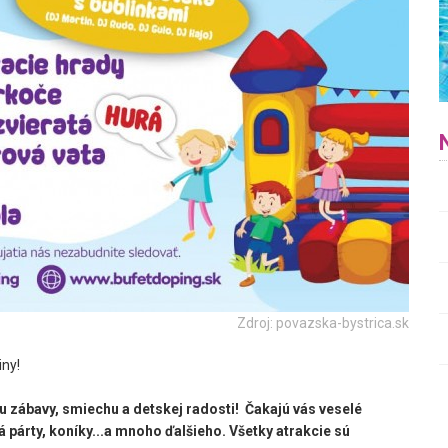
Zdroj: povazska-bystrica.sk
iny!
 zábavy, smiechu a detskej radosti! Čakajú vás veselé
vá párty, koníky...a mnoho ďalšieho. Všetky atrakcie sú