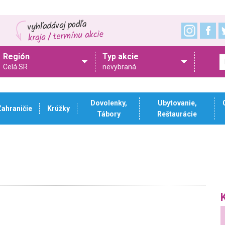
Región
Typ akcie
Celá SR
nevybraná
Dovolenky,
Ubytovanie,
Zahraničie
Krúžky
Tábory
Reštaurácie