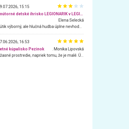
9.07.2026, 15:15
Vnútorné detské ihrisko LEGIONARIK v LEGIA Fitness
Elena Selecká
Kútik výborný, ale hlučná hudba úplne nevhodná pre deti. Na moju žiadosť o aspoň sušenie nereagovali.
7.06.2026, 16:53
etné kúpalisko Pezinok
. Monika Lipovská
Úžasné prostredie, napriek tomu, že je malé. Úžasná atmosféra. Voda fantastická a nádherná. Ľudí je pomerne veľa, ale su mili a ohľaduplní. Je veľmi zaujímavé sledovať, ako dokážu spolu športovať cudzí ľudia a bez ohľadu na vek. Vládne tu pohoda. Vnuka neviem dostať z vody. Ďakujem za krásny deň . Urcite sa sem vrátim. Jediný problém je s parkovaním, ale aj ten sa mi podarilo vyriešiť. Monika Bratislava