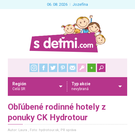
06. 08. 2026
Jozefína
+
Región
Typ akcie
Celá SR
nevybraná
Obľúbené rodinné hotely z
ponuky CK Hydrotour
Autor: Laura
, Foto: hydrotour.sk, PR správa