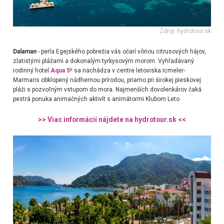
Zdroj: hydrotour.sk
Dalaman
- perla Egejského pobrežia vás očarí vôňou citrusových hájov,
zlatistými plážami a dokonalým tyrkysovým morom. Vyhľadávaný
rodinný hotel
Aqua 5*
sa nachádza v centre letoviska Icmeler-
Marmaris obklopený nádhernou prírodou, priamo pri širokej pieskovej
pláži s pozvoľným vstupom do mora. Najmenších dovolenkárov čaká
pestrá ponuka animačných aktivít s animátormi Klubom Leto.
>> Viac informácií nájdete na hydrotour.sk <<