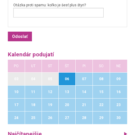
Otázka proti spamu: koľko je šesť plus štyri?
Kalendár podujatí
PO
UT
ST
ŠT
PI
SO
NE
03
04
05
06
07
08
09
10
11
12
13
14
15
16
17
18
19
20
21
22
23
24
25
26
27
28
29
30
Najčítanejšie