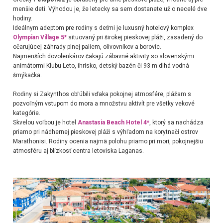
menšie deti. Výhodou je, že letecky sa sem dostanete už o necelé dve
hodiny.
Ideálnym adeptom pre rodiny s deťmi je luxusný hotelový komplex
Olympian Village 5*
situovaný pri širokej pieskovej pláži, zasadený do
očarujúcej záhrady plnej paliem, olivovníkov a borovíc.
Najmenších dovolenkárov čakajú zábavné aktivity so slovenskými
animátormi Klubu Leto, ihrisko, detský bazén či 93 m dlhá vodná
šmýkačka.
Rodiny si Zakynthos obľúbili vďaka pokojnej atmosfére, plážam s
pozvoľným vstupom do mora a množstvu aktivít pre všetky vekové
kategórie.
Skvelou voľbou je hotel
Anastasia Beach Hotel 4*
, ktorý sa nachádza
priamo pri nádhernej pieskovej pláži s výhľadom na korytnačí ostrov
Marathonisi. Rodiny ocenia najmä polohu priamo pri mori, pokojnejšiu
atmosféru aj blízkosť centra letoviska Laganas.