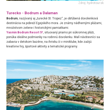
Zdroj: hydrotour.sk
Turecko - Bodrum a Dalaman
Bodrum
, nazývaný aj „turecké St. Tropez“, je obľúbená dovolenková
destinácia na pobreží Egejského mora. Je známy nádhernými plážami,
množstvom zelene i historickými pamiatkami.
Yasmin Bodrum Resort 5*
, situovaný priamo pri súkromnej pláži,
ponúka ideálne podmienky na rodinnú dovolenku. Malí návštevníci sa
zabavia v detskom bazéne, na ihrisku či v miniklube, kde zažijú
kreatívne hry, športové aktivity a tematické programy.