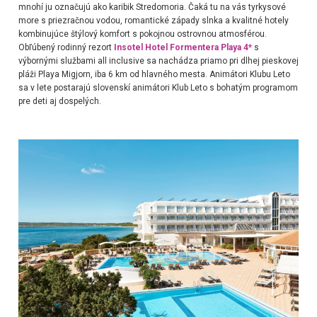
mnohí ju označujú ako karibik Stredomoria. Čaká tu na vás tyrkysové
more s priezračnou vodou, romantické západy slnka a kvalitné hotely
kombinujúce štýlový komfort s pokojnou ostrovnou atmosférou.
Obľúbený rodinný rezort
Insotel Hotel Formentera Playa 4*
s
výbornými službami all inclusive sa nachádza priamo pri dlhej pieskovej
pláži Playa Migjorn, iba 6 km od hlavného mesta. Animátori Klubu Leto
sa v lete postarajú slovenskí animátori Klub Leto s bohatým programom
pre deti aj dospelých.