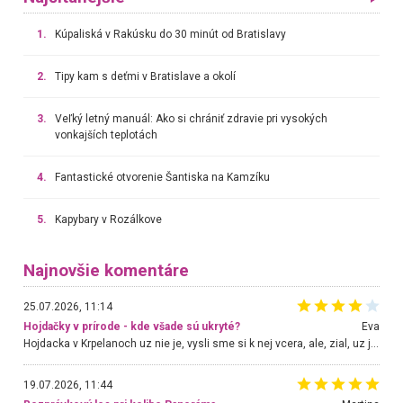
1.
Kúpaliská v Rakúsku do 30 minút od Bratislavy
2.
Tipy kam s deťmi v Bratislave a okolí
3.
Veľký letný manuál: Ako si chrániť zdravie pri vysokých
vonkajších teplotách
4.
Fantastické otvorenie Šantiska na Kamzíku
5.
Kapybary v Rozálkove
Najnovšie komentáre
25.07.2026, 11:14
Hojdačky v prírode - kde všade sú ukryté?
Eva
Hojdacka v Krpelanoch uz nie je, vysli sme si k nej vcera, ale, zial, uz je znicena. Ak sem planujete cestu len kvoli hojdacke, mozete si ju usetrit. Krasny vyhlad je tu vsak aj bez hojdacky :-)
19.07.2026, 11:44