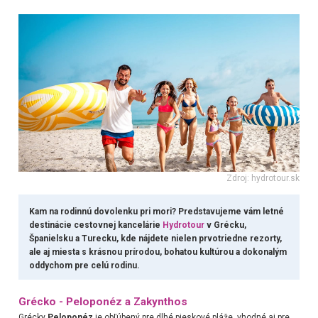
Zdroj: hydrotour.sk
Kam na rodinnú dovolenku pri mori? Predstavujeme vám letné
destinácie cestovnej kancelárie
Hydrotour
v Grécku,
Španielsku a Turecku, kde nájdete nielen prvotriedne rezorty,
ale aj miesta s krásnou prírodou, bohatou kultúrou a dokonalým
oddychom pre celú rodinu.
Grécko - Peloponéz a Zakynthos
Grécky
Peloponéz
je obľúbený pre dlhé pieskové pláže, vhodné aj pre