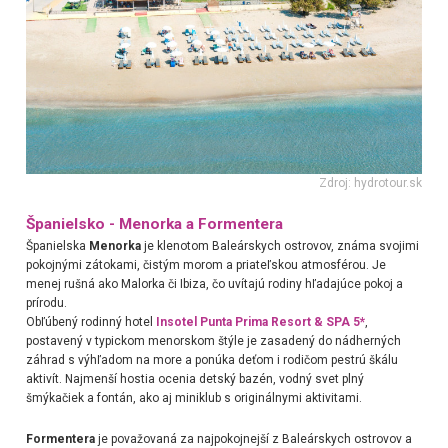
Zdroj: hydrotour.sk
Španielsko - Menorka a Formentera
Španielska
Menorka
je klenotom Baleárskych ostrovov, známa svojimi
pokojnými zátokami, čistým morom a priateľskou atmosférou. Je
menej rušná ako Malorka či Ibiza, čo uvítajú rodiny hľadajúce pokoj a
prírodu.
Obľúbený rodinný hotel
Insotel Punta Prima Resort & SPA 5*
,
postavený v typickom menorskom štýle je zasadený do nádherných
záhrad s výhľadom na more a ponúka deťom i rodičom pestrú škálu
aktivít. Najmenší hostia ocenia detský bazén, vodný svet plný
šmýkačiek a fontán, ako aj miniklub s originálnymi aktivitami.
Formentera
je považovaná za najpokojnejší z Baleárskych ostrovov a