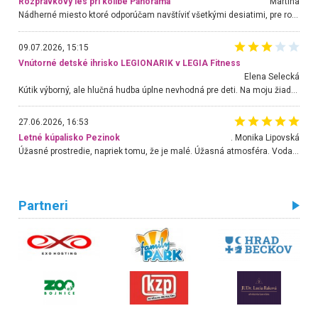
Rozprávkový les pri kolibe Panoráma
Martina
Nádherné miesto ktoré odporúčam navštíviť všetkými desiatimi, pre rodiny s deťmi, dôchodcom... Proste a jednoducho ozaj rozprávkový les.. určite ešte prídeme. Odniesli sme si na pamiatku krásne tričká,
09.07.2026, 15:15
Vnútorné detské ihrisko LEGIONARIK v LEGIA Fitness
Elena Selecká
Kútik výborný, ale hlučná hudba úplne nevhodná pre deti. Na moju žiadosť o aspoň sušenie nereagovali.
27.06.2026, 16:53
Letné kúpalisko Pezinok
. Monika Lipovská
Úžasné prostredie, napriek tomu, že je malé. Úžasná atmosféra. Voda fantastická a nádherná. Ľudí je pomerne veľa, ale su mili a ohľaduplní. Je veľmi zaujímavé sledovať, ako dokážu spolu športovať cudzí ľudia a bez ohľadu na vek. Vládne tu pohoda. Vnuka neviem dostať z vody. Ďakujem za krásny deň . Urcite sa sem vrátim. Jediný problém je s parkovaním, ale aj ten sa mi podarilo vyriešiť. Monika Bratislava
Partneri