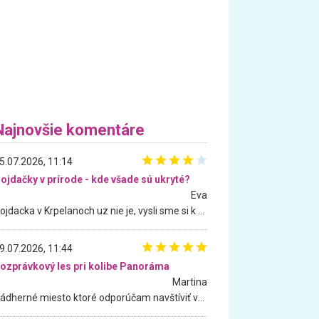
Najnovšie komentáre
5.07.2026, 11:14
ojdačky v prírode - kde všade sú ukryté?
Eva
Hojdacka v Krpelanoch uz nie je, vysli sme si k nej vcera, ale, zial, uz je znicena. Ak sem planujete cestu len kvoli hojdacke, mozete si ju usetrit. Krasny vyhlad je tu vsak aj bez hojdacky :-)
9.07.2026, 11:44
ozprávkový les pri kolibe Panoráma
Martina
Nádherné miesto ktoré odporúčam navštíviť všetkými desiatimi, pre rodiny s deťmi, dôchodcom... Proste a jednoducho ozaj rozprávkový les.. určite ešte prídeme. Odniesli sme si na pamiatku krásne tričká,