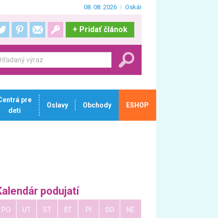
08. 08. 2026
Oskár
+
Pridať článok
Centrá pre
Oslavy
Obchody
ESHOP
deti
Kalendár podujatí
PO
UT
ST
ŠT
PI
SO
NE