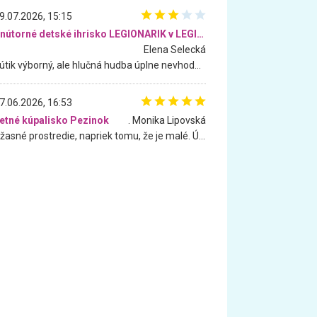
9.07.2026, 15:15
Vnútorné detské ihrisko LEGIONARIK v LEGIA Fitness
Elena Selecká
Kútik výborný, ale hlučná hudba úplne nevhodná pre deti. Na moju žiadosť o aspoň sušenie nereagovali.
7.06.2026, 16:53
etné kúpalisko Pezinok
. Monika Lipovská
Úžasné prostredie, napriek tomu, že je malé. Úžasná atmosféra. Voda fantastická a nádherná. Ľudí je pomerne veľa, ale su mili a ohľaduplní. Je veľmi zaujímavé sledovať, ako dokážu spolu športovať cudzí ľudia a bez ohľadu na vek. Vládne tu pohoda. Vnuka neviem dostať z vody. Ďakujem za krásny deň . Urcite sa sem vrátim. Jediný problém je s parkovaním, ale aj ten sa mi podarilo vyriešiť. Monika Bratislava