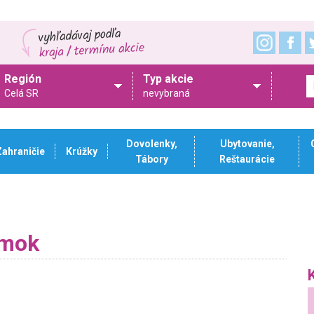
Región
Typ akcie
Celá SR
nevybraná
Dovolenky,
Ubytovanie,
Zahraničie
Krúžky
Tábory
Reštaurácie
rmok