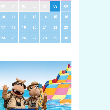
03
04
05
06
07
08
09
10
11
12
13
14
15
16
17
18
19
20
21
22
23
24
25
26
27
28
29
30