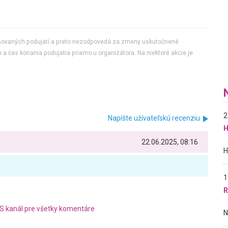
jňovaných podujatí a preto nezodpovedá za zmeny uskutočnené
 a čas konania podujatia priamo u organizátora. Na niektoré akcie je
2
Napíšte užívateľskú recenziu
H
22.06.2025, 08:16
1
R
S kanál pre všetky komentáre