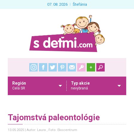
07. 08. 2026
Štefánia
+
Región
Typ akcie
Celá SR
nevybraná
Tajomstvá paleontológie
13.05.2025
Autor: Laura
, Foto: Ekocentrum