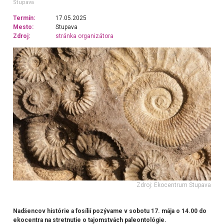
Stupava
Termín:
17.05.2025
Mesto:
Stupava
Zdroj:
stránka organizátora
Zdroj: Ekocentrum Stupava
Nadšencov histórie a fosílií pozývame v sobotu 17. mája o 14.00 do
ekocentra na stretnutie o tajomstvách paleontológie.