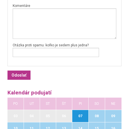
Komentáre
Otázka proti spamu: koľko je sedem plus jedna?
Kalendár podujatí
PO
UT
ST
ŠT
PI
SO
NE
03
04
05
06
07
08
09
10
11
12
13
14
15
16