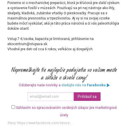
Povieme si o mechanickej preparácii, ktorá je kľúčová pre ďalší výskum
a vystavenie fosílií v múzeách. Používajú sa pri nej nástroje ako ihly,
skalpely, kladivká, zubárske vŕtačky či pieskovačky. Pracuje sa s
maximálnou presnosťou a trpezlivosťou. Aj vy si na svojej vzorke
budete môcť vyskúšať, aká je táto práca náročná a či vás paleontológia
dokáže očariť.
Vstup 7 €/osoba, kapacita je limitovaná, prihlásenie na
ekocentrum@stupava.sk.
Vhodné pre deti od cca 6 rokov, veľkáčov aj dospelých.
Odoberajte naše novinky a
sledujte nás na
Facebooku
Súhlasím so spracovávaním osobných údajov pre marketingové
účely
Zdroj:
https://www.facebook.com/ekoce...