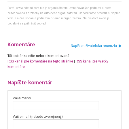
Portál www.sdetmi.com nie je organizátorom uverejňovaných podujatí a preto
nezodpovedá za zmeny uskutočnené organizátormi. Odporúčame preveriť si vopred
termín a čas konania podujatia priamo u organizátora. Na niektoré akcie je
potrebné sa prihlásiť vopred.
Komentáre
Napíšte užívateľskú recenziu
Táto stránka ešte nebola komentovaná.
RSS kanál pre komentáre na tejto stránke
|
RSS kanál pre všetky
komentáre
Napíšte komentár
Vaše meno
Váš e-mail (nebude zverejnený)