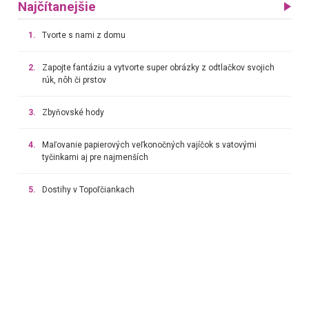
Najčítanejšie
1.
Tvorte s nami z domu
2.
Zapojte fantáziu a vytvorte super obrázky z odtlačkov svojich
rúk, nôh či prstov
3.
Zbyňovské hody
4.
Maľovanie papierových veľkonočných vajíčok s vatovými
tyčinkami aj pre najmenších
5.
Dostihy v Topoľčiankach