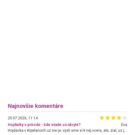
Najnovšie komentáre
25.07.2026, 11:14
Hojdačky v prírode - kde všade sú ukryté?
Eva
Hojdacka v Krpelanoch uz nie je, vysli sme si k nej vcera, ale, zial, uz je znicena. Ak sem planujete cestu len kvoli hojdacke, mozete si ju usetrit. Krasny vyhlad je tu vsak aj bez hojdacky :-)