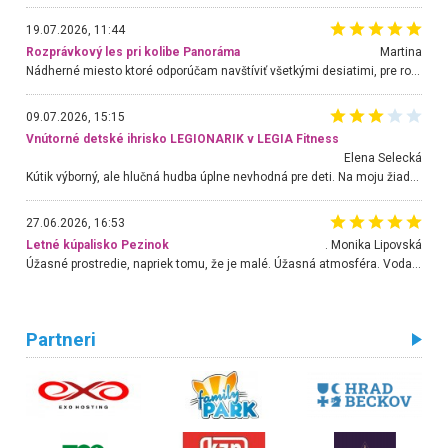
19.07.2026, 11:44
Rozprávkový les pri kolibe Panoráma
Martina
Nádherné miesto ktoré odporúčam navštíviť všetkými desiatimi, pre rodiny s deťmi, dôchodcom... Proste a jednoducho ozaj rozprávkový les.. určite ešte prídeme. Odniesli sme si na pamiatku krásne tričká,
09.07.2026, 15:15
Vnútorné detské ihrisko LEGIONARIK v LEGIA Fitness
Elena Selecká
Kútik výborný, ale hlučná hudba úplne nevhodná pre deti. Na moju žiadosť o aspoň sušenie nereagovali.
27.06.2026, 16:53
Letné kúpalisko Pezinok
. Monika Lipovská
Úžasné prostredie, napriek tomu, že je malé. Úžasná atmosféra. Voda fantastická a nádherná. Ľudí je pomerne veľa, ale su mili a ohľaduplní. Je veľmi zaujímavé sledovať, ako dokážu spolu športovať cudzí ľudia a bez ohľadu na vek. Vládne tu pohoda. Vnuka neviem dostať z vody. Ďakujem za krásny deň . Urcite sa sem vrátim. Jediný problém je s parkovaním, ale aj ten sa mi podarilo vyriešiť. Monika Bratislava
Partneri