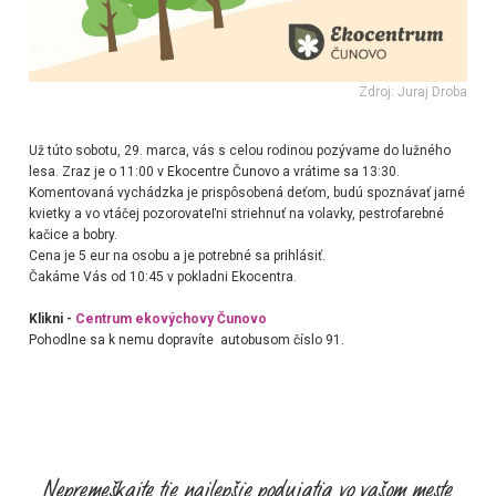
Zdroj: Juraj Droba
Už túto sobotu, 29. marca, vás s celou rodinou pozývame do lužného
lesa. Zraz je o 11:00 v Ekocentre Čunovo a vrátime sa 13:30.
Komentovaná vychádzka je prispôsobená deťom, budú spoznávať jarné
kvietky a vo vtáčej pozorovateľni striehnuť na volavky, pestrofarebné
kačice a bobry.
Cena je 5 eur na osobu a je potrebné sa prihlásiť.
Čakáme Vás od 10:45 v pokladni Ekocentra.
Klikni -
Centrum ekovýchovy Čunovo
Pohodlne sa k nemu dopravíte autobusom číslo 91.