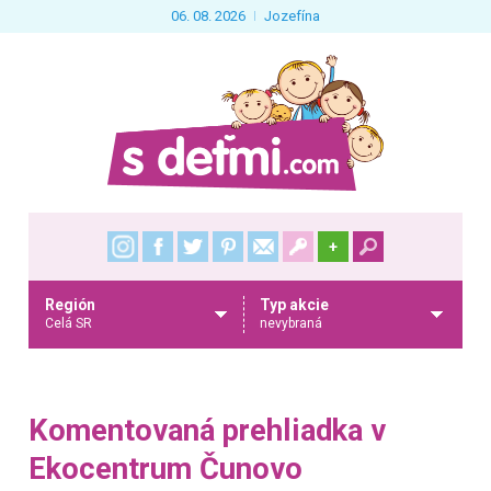
06. 08. 2026
Jozefína
+
Región
Typ akcie
Celá SR
nevybraná
Komentovaná prehliadka v
Ekocentrum Čunovo