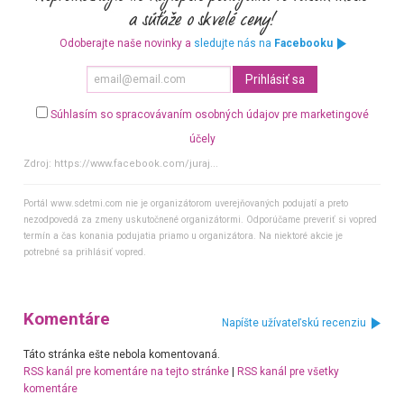
Odoberajte naše novinky a
sledujte nás na
Facebooku
Súhlasím so spracovávaním osobných údajov pre marketingové
účely
Zdroj:
https://www.facebook.com/juraj...
Portál www.sdetmi.com nie je organizátorom uverejňovaných podujatí a preto
nezodpovedá za zmeny uskutočnené organizátormi. Odporúčame preveriť si vopred
termín a čas konania podujatia priamo u organizátora. Na niektoré akcie je
potrebné sa prihlásiť vopred.
Komentáre
Napíšte užívateľskú recenziu
Táto stránka ešte nebola komentovaná.
RSS kanál pre komentáre na tejto stránke
|
RSS kanál pre všetky
komentáre