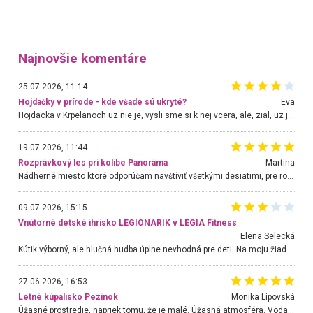
Najnovšie komentáre
25.07.2026, 11:14
Hojdačky v prírode - kde všade sú ukryté?
Eva
Hojdacka v Krpelanoch uz nie je, vysli sme si k nej vcera, ale, zial, uz je znicena. Ak sem planujete cestu len kvoli hojdacke, mozete si ju usetrit. Krasny vyhlad je tu vsak aj bez hojdacky :-)
19.07.2026, 11:44
Rozprávkový les pri kolibe Panoráma
Martina
Nádherné miesto ktoré odporúčam navštíviť všetkými desiatimi, pre rodiny s deťmi, dôchodcom... Proste a jednoducho ozaj rozprávkový les.. určite ešte prídeme. Odniesli sme si na pamiatku krásne tričká,
09.07.2026, 15:15
Vnútorné detské ihrisko LEGIONARIK v LEGIA Fitness
Elena Selecká
Kútik výborný, ale hlučná hudba úplne nevhodná pre deti. Na moju žiadosť o aspoň sušenie nereagovali.
27.06.2026, 16:53
Letné kúpalisko Pezinok
. Monika Lipovská
Úžasné prostredie, napriek tomu, že je malé. Úžasná atmosféra. Voda fantastická a nádherná. Ľudí je pomerne veľa, ale su mili a ohľaduplní. Je veľmi zaujímavé sledovať, ako dokážu spolu športovať cudzí ľudia a bez ohľadu na vek. Vládne tu pohoda. Vnuka neviem dostať z vody. Ďakujem za krásny deň . Urcite sa sem vrátim. Jediný problém je s parkovaním, ale aj ten sa mi podarilo vyriešiť. Monika Bratislava