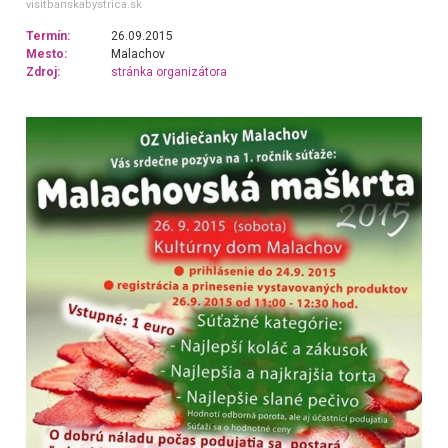
visitbanskabystrica.sk
Termín:
26.09.2015
Mesto:
Malachov
Zdroj:
stránka organizátora