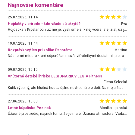
Najnovšie komentáre
25.07.2026, 11:14
Hojdačky v prírode - kde všade sú ukryté?
Eva
Hojdacka v Krpelanoch uz nie je, vysli sme si k nej vcera, ale, zial, uz je znicena. Ak sem planujete cestu len kvoli hojdacke, mozete si ju usetrit. Krasny vyhlad je tu vsak aj bez hojdacky :-)
19.07.2026, 11:44
Rozprávkový les pri kolibe Panoráma
Martina
Nádherné miesto ktoré odporúčam navštíviť všetkými desiatimi, pre rodiny s deťmi, dôchodcom... Proste a jednoducho ozaj rozprávkový les.. určite ešte prídeme. Odniesli sme si na pamiatku krásne tričká,
09.07.2026, 15:15
Vnútorné detské ihrisko LEGIONARIK v LEGIA Fitness
Elena Selecká
Kútik výborný, ale hlučná hudba úplne nevhodná pre deti. Na moju žiadosť o aspoň sušenie nereagovali.
27.06.2026, 16:53
Letné kúpalisko Pezinok
. Monika Lipovská
Úžasné prostredie, napriek tomu, že je malé. Úžasná atmosféra. Voda fantastická a nádherná. Ľudí je pomerne veľa, ale su mili a ohľaduplní. Je veľmi zaujímavé sledovať, ako dokážu spolu športovať cudzí ľudia a bez ohľadu na vek. Vládne tu pohoda. Vnuka neviem dostať z vody. Ďakujem za krásny deň . Urcite sa sem vrátim. Jediný problém je s parkovaním, ale aj ten sa mi podarilo vyriešiť. Monika Bratislava