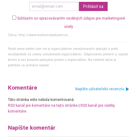
Súhlasím so spracovávaním osobných údajov pre marketingové
účely
Zdroj:
http://www.visitbanskabystrica...
Portál www.sdetmi.com nie je organizátorom uverejňovaných podujatí a preto
nezodpovedá za zmeny uskutočnené organizátormi. Odporúčame preveriť si vopred
termín a čas konania podujatia priamo u organizátora. Na niektoré akcie je
potrebné sa prihlásiť vopred.
Komentáre
Napíšte užívateľskú recenziu
Táto stránka ešte nebola komentovaná.
RSS kanál pre komentáre na tejto stránke
|
RSS kanál pre všetky
komentáre
Napíšte komentár