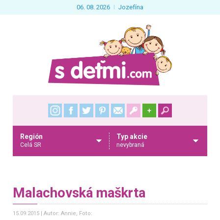
06. 08. 2026
Jozefína
+
Región
Typ akcie
Celá SR
nevybraná
Malachovská maškrta
15.09.2015
Autor: Annie
, Foto: