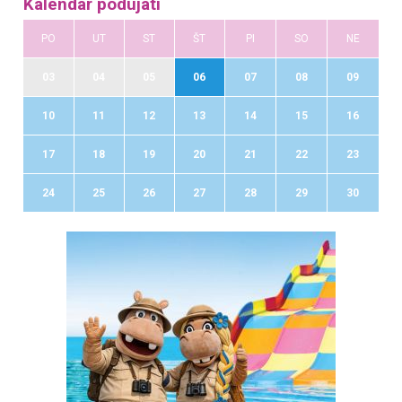
Kalendár podujatí
PO
UT
ST
ŠT
PI
SO
NE
03
04
05
06
07
08
09
10
11
12
13
14
15
16
17
18
19
20
21
22
23
24
25
26
27
28
29
30