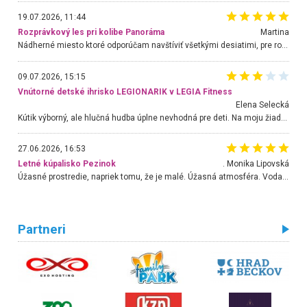
19.07.2026, 11:44
Rozprávkový les pri kolibe Panoráma
Martina
Nádherné miesto ktoré odporúčam navštíviť všetkými desiatimi, pre rodiny s deťmi, dôchodcom... Proste a jednoducho ozaj rozprávkový les.. určite ešte prídeme. Odniesli sme si na pamiatku krásne tričká,
09.07.2026, 15:15
Vnútorné detské ihrisko LEGIONARIK v LEGIA Fitness
Elena Selecká
Kútik výborný, ale hlučná hudba úplne nevhodná pre deti. Na moju žiadosť o aspoň sušenie nereagovali.
27.06.2026, 16:53
Letné kúpalisko Pezinok
. Monika Lipovská
Úžasné prostredie, napriek tomu, že je malé. Úžasná atmosféra. Voda fantastická a nádherná. Ľudí je pomerne veľa, ale su mili a ohľaduplní. Je veľmi zaujímavé sledovať, ako dokážu spolu športovať cudzí ľudia a bez ohľadu na vek. Vládne tu pohoda. Vnuka neviem dostať z vody. Ďakujem za krásny deň . Urcite sa sem vrátim. Jediný problém je s parkovaním, ale aj ten sa mi podarilo vyriešiť. Monika Bratislava
Partneri