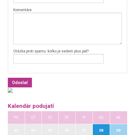
Komentáre
Otázka proti spamu: koľko je sedem plus päť?
Kalendár podujatí
PO
UT
ST
ŠT
PI
SO
NE
03
04
05
06
07
08
09