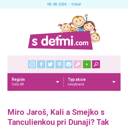
08. 08. 2026
Oskár
+
Región
Typ akcie
Celá SR
nevybraná
Miro Jaroš, Kali a Smejko s
Tanculienkou pri Dunaji? Tak