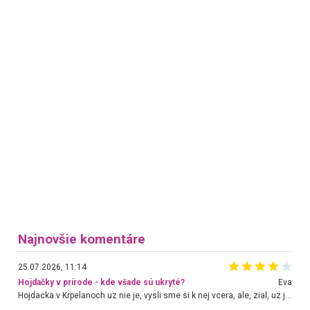
Najnovšie komentáre
25.07.2026, 11:14
Hojdačky v prírode - kde všade sú ukryté?
Eva
Hojdacka v Krpelanoch uz nie je, vysli sme si k nej vcera, ale, zial, uz je znicena. Ak sem planujete cestu len kvoli hojdacke, mozete si ju usetrit. Krasny vyhlad je tu vsak aj bez hojdacky :-)