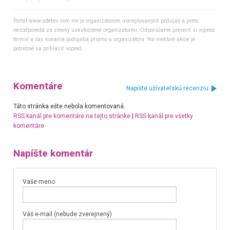
Portál www.sdetmi.com nie je organizátorom uverejňovaných podujatí a preto
nezodpovedá za zmeny uskutočnené organizátormi. Odporúčame preveriť si vopred
termín a čas konania podujatia priamo u organizátora. Na niektoré akcie je
potrebné sa prihlásiť vopred.
Komentáre
Napíšte užívateľskú recenziu
Táto stránka ešte nebola komentovaná.
RSS kanál pre komentáre na tejto stránke
|
RSS kanál pre všetky
komentáre
Napíšte komentár
Vaše meno
Váš e-mail (nebude zverejnený)