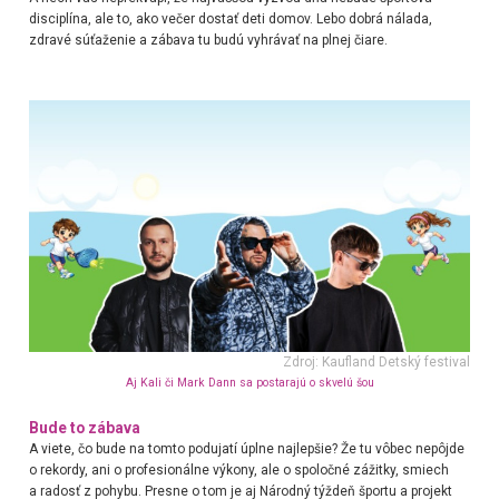
disciplína, ale to, ako večer dostať deti domov. Lebo dobrá nálada,
zdravé súťaženie a zábava tu budú vyhrávať na plnej čiare.
Zdroj: Kaufland Detský festival
Aj Kali či Mark Dann sa postarajú o skvelú šou
Bude to zábava
A viete, čo bude na tomto podujatí úplne najlepšie? Že tu vôbec nepôjde
o rekordy, ani o profesionálne výkony, ale o spoločné zážitky, smiech
a radosť z pohybu. Presne o tom je aj Národný týždeň športu a projekt