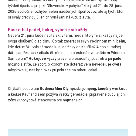
hudby, dobrej nálady a známych tvárí oficiálne odštartuje Národný
týždeň športu a projekt “Slovensko v pohybe,” ktorý od 21. do 28. júna
2026 spoločne rozhýbe nielen nadšených športovcov, ale aj tých, ktorí
si svaly precvičujú len pri vynášaní nákupu z auta.
Basketbal padel, hokej, vyberie si každý
Nedeľa 21. júna bude nabitá aktivitami, medzi ktorými si každý nájde
svoju obľúbenú disciplínu. Čo tak zmerať si sily v
rodinnom mini behu
,
kde deti môžu vyhrať medailu aj darčeky od Kaufíka? Alebo si radšej
dáte partičku
basketbalu
či tréning s profesionálnym
atlétom
Princom
Samuelom?
Hokejové
výzvy preveria presnosť aj postreh a pri
padeli
možno zistíte, že šport, o ktorom ste doteraz veľa nevedeli, je oveľa
návykovejší, než by človek pri pohľade na raketu čakal.
Chýbať nebude ani
Rodinná Mini Olympiáda, jumping, tanečný workout
a keďže Kaufland sem pozýva všetky generácie, pripravené budú aj chill
zóny či pohybové stanovištia pre najmenších.