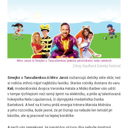
Miro Jaroš či Smejko s Tanculienkou potešia pesničkami vaše ratolesti
Zdroj: Kaufland Detský festival
Smejko s Tanculienkou či Miro Jaroš
roztancujú detičky ešte skôr, než
si rodičia stihnú nájsť najbližšiu lavičku. Staršie ročníky dostane do varu
Kali
, moderátorská dvojica Veronika Hatala a Miško Barbier vás udrží
v tempe rýchlejšom než ranný šprint na električku, a príde aj talentovaná
hokejistka Nela Lopušanová, či olympijská medailistka Danka
Barteková. A keď sa k tomu pridá energia trénera Maroša Molnára
a jeho rozcvička, bude jasné, že pri Dunaji sa nebude len leňošiť pri
kávičke, ale aj pracovať na lepšej kondičke.
A nech vás neprekvapí, že najväčšou výzvou dňa nebude športová