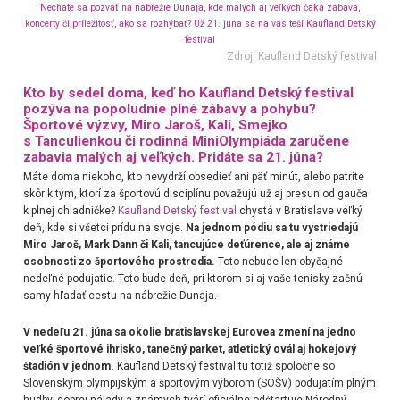
Necháte sa pozvať na nábrežie Dunaja, kde malých aj veľkých čaká zábava,
koncerty či príležitosť, ako sa rozhýbať? Už 21. júna sa na vás teší Kaufland Detský
festival
Zdroj: Kaufland Detský festival
Kto by sedel doma, keď ho Kaufland Detský festival
pozýva na popoludnie plné zábavy a pohybu?
Športové výzvy, Miro Jaroš, Kali, Smejko
s Tanculienkou či rodinná MiniOlympiáda zaručene
zabavia malých aj veľkých. Pridáte sa 21. júna?
Máte doma niekoho, kto nevydrží obsedieť ani päť minút, alebo patríte
skôr k tým, ktorí za športovú disciplínu považujú už aj presun od gauča
k plnej chladničke?
Kaufland Detský festival
chystá v Bratislave veľký
deň, kde si všetci prídu na svoje.
Na jednom pódiu sa tu vystriedajú
Miro Jaroš, Mark Dann či Kali, tancujúce deťúrence, ale aj známe
osobnosti zo športového prostredia.
Toto nebude len obyčajné
nedeľné podujatie. Toto bude deň, pri ktorom si aj vaše tenisky začnú
samy hľadať cestu na nábrežie Dunaja.
V nedeľu 21. júna sa okolie bratislavskej Eurovea zmení na jedno
veľké športové ihrisko, tanečný parket, atletický ovál aj hokejový
štadión v jednom.
Kaufland Detský festival tu totiž spoločne so
Slovenským olympijským a športovým výborom (SOŠV) podujatím plným