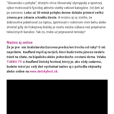
“Slovensko v pohybe“, ktorými chce Slovenský olympijský a športový
výbor motivovať k fyzickej aktivite všetky vekové kategórie. Od detí až
po seniorov.
Lebo už 30 minút pohybu denne dokáže priniesť veľkú
zmenu pre zdravie a kvalitu života.
A možno aj vy zistíte, že
dobrovoľne pobehovať za loptou, šprintovať v rodinnom mini behu alebo
strieľať góly do hokejovej bránky je oveľa väčšia zábava než prepínanie
televíznych kanálov. Tak čo, máte už pripravené tenisky?
Naživo aj online
Že je pre vás bratislavská Eurovea predsa len trochu od ruky? O nič
neprídete. Kaufland myslí aj na tých, ktorí budú tretiu júnovú nedeľu
tráviť na chate, na kúpalisku alebo jednoducho zostanú doma. Vďaka
TURBO TV
si Kaufland Detský festival, ktorý je, ako vždy zadarmo,
budete môcť po celý deň vychutnať naživo aj z pohodlia obývačky
alebo online na
www.detskyfest.sk
.