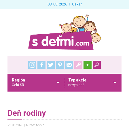
08. 08. 2026
Oskár
+
Región
Typ akcie
Celá SR
nevybraná
Deň rodiny
22.05.2026
Autor: Annie