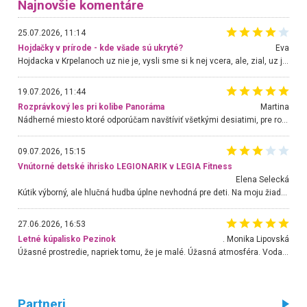
Najnovšie komentáre
25.07.2026, 11:14
Hojdačky v prírode - kde všade sú ukryté?
Eva
Hojdacka v Krpelanoch uz nie je, vysli sme si k nej vcera, ale, zial, uz je znicena. Ak sem planujete cestu len kvoli hojdacke, mozete si ju usetrit. Krasny vyhlad je tu vsak aj bez hojdacky :-)
19.07.2026, 11:44
Rozprávkový les pri kolibe Panoráma
Martina
Nádherné miesto ktoré odporúčam navštíviť všetkými desiatimi, pre rodiny s deťmi, dôchodcom... Proste a jednoducho ozaj rozprávkový les.. určite ešte prídeme. Odniesli sme si na pamiatku krásne tričká,
09.07.2026, 15:15
Vnútorné detské ihrisko LEGIONARIK v LEGIA Fitness
Elena Selecká
Kútik výborný, ale hlučná hudba úplne nevhodná pre deti. Na moju žiadosť o aspoň sušenie nereagovali.
27.06.2026, 16:53
Letné kúpalisko Pezinok
. Monika Lipovská
Úžasné prostredie, napriek tomu, že je malé. Úžasná atmosféra. Voda fantastická a nádherná. Ľudí je pomerne veľa, ale su mili a ohľaduplní. Je veľmi zaujímavé sledovať, ako dokážu spolu športovať cudzí ľudia a bez ohľadu na vek. Vládne tu pohoda. Vnuka neviem dostať z vody. Ďakujem za krásny deň . Urcite sa sem vrátim. Jediný problém je s parkovaním, ale aj ten sa mi podarilo vyriešiť. Monika Bratislava
Partneri