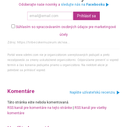
Odoberajte naše novinky a
sledujte nás na
Facebooku
Súhlasím so spracovávaním osobných údajov pre marketingové
účely
Zdroj:
https://tribecskemuzeum.sk/vsa...
Portál www.sdetmi.com nie je organizátorom uverejňovaných podujatí a preto
nezodpovedá za zmeny uskutočnené organizátormi. Odporúčame preveriť si vopred
termín a čas konania podujatia priamo u organizátora. Na niektoré akcie je
potrebné sa prihlásiť vopred.
Komentáre
Napíšte užívateľskú recenziu
Táto stránka ešte nebola komentovaná.
RSS kanál pre komentáre na tejto stránke
|
RSS kanál pre všetky
komentáre