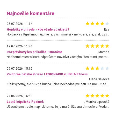
Najnovšie komentáre
25.07.2026, 11:14
Hojdačky v prírode - kde všade sú ukryté?
Eva
Hojdacka v Krpelanoch uz nie je, vysli sme si k nej vcera, ale, zial, uz je znicena. Ak sem planujete cestu len kvoli hojdacke, mozete si ju usetrit. Krasny vyhlad je tu vsak aj bez hojdacky :-)
19.07.2026, 11:44
Rozprávkový les pri kolibe Panoráma
Martina
Nádherné miesto ktoré odporúčam navštíviť všetkými desiatimi, pre rodiny s deťmi, dôchodcom... Proste a jednoducho ozaj rozprávkový les.. určite ešte prídeme. Odniesli sme si na pamiatku krásne tričká,
09.07.2026, 15:15
Vnútorné detské ihrisko LEGIONARIK v LEGIA Fitness
Elena Selecká
Kútik výborný, ale hlučná hudba úplne nevhodná pre deti. Na moju žiadosť o aspoň sušenie nereagovali.
27.06.2026, 16:53
Letné kúpalisko Pezinok
. Monika Lipovská
Úžasné prostredie, napriek tomu, že je malé. Úžasná atmosféra. Voda fantastická a nádherná. Ľudí je pomerne veľa, ale su mili a ohľaduplní. Je veľmi zaujímavé sledovať, ako dokážu spolu športovať cudzí ľudia a bez ohľadu na vek. Vládne tu pohoda. Vnuka neviem dostať z vody. Ďakujem za krásny deň . Urcite sa sem vrátim. Jediný problém je s parkovaním, ale aj ten sa mi podarilo vyriešiť. Monika Bratislava