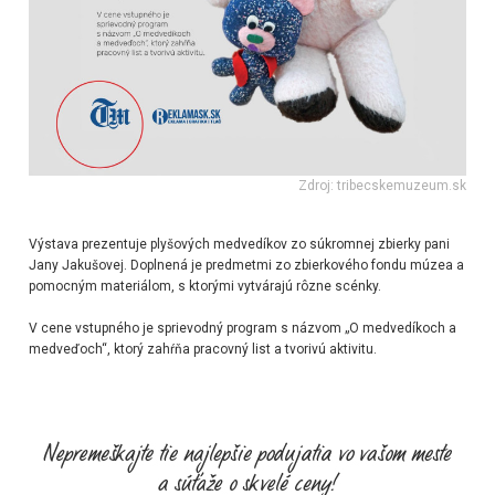
Zdroj: tribecskemuzeum.sk
Výstava prezentuje plyšových medvedíkov zo súkromnej zbierky pani
Jany Jakušovej. Doplnená je predmetmi zo zbierkového fondu múzea a
pomocným materiálom, s ktorými vytvárajú rôzne scénky.
V cene vstupného je sprievodný program s názvom „O medvedíkoch a
medveďoch“, ktorý zahŕňa pracovný list a tvorivú aktivitu.