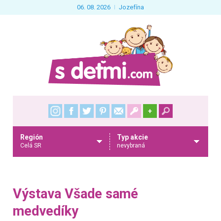
06. 08. 2026
Jozefína
+
Región
Typ akcie
Celá SR
nevybraná
Výstava Všade samé
medvedíky