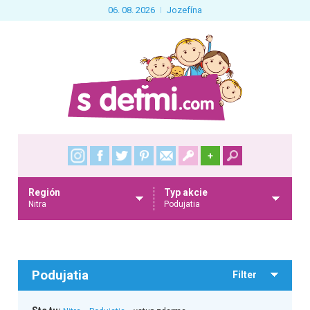
06. 08. 2026
Jozefína
+
Región
Typ akcie
Nitra
Podujatia
Podujatia
Filter