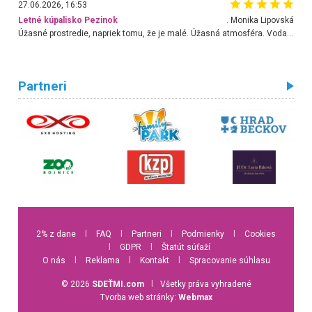
27.06.2026, 16:53
Letné kúpalisko Pezinok
. Monika Lipovská
Úžasné prostredie, napriek tomu, že je malé. Úžasná atmosféra. Voda fantastická a nádherná. Ľudí je pomerne veľa, ale su mili a ohľaduplní. Je veľmi zaujímavé sledovať, ako dokážu spolu športovať cudzí ľudia a bez ohľadu na vek. Vládne tu pohoda. Vnuka neviem dostať z vody. Ďakujem za krásny deň . Urcite sa sem vrátim. Jediný problém je s parkovaním, ale aj ten sa mi podarilo vyriešiť. Monika Bratislava
Partneri
2% z dane
l
FAQ
l
Partneri
l
Podmienky
l
Cookies
l
GDPR
l
Štatút súťaží
O nás
l
Reklama
l
Kontakt
l
Spracovanie súhlasu
© 2026
SDEŤMI.com
l
Všetky práva vyhradené
Tvorba web stránky:
Webmax