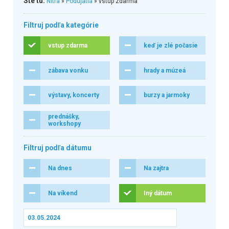
Ste tu:
Nitra
»
Podujatia
» vstup zdarma
Filtruj podľa kategórie
vstup zdarma
keď je zlé počasie
zábava vonku
hrady a múzeá
výstavy, koncerty
burzy a jarmoky
prednášky,
workshopy
Filtruj podľa dátumu
Na dnes
Na zajtra
Na víkend
Iný dátum