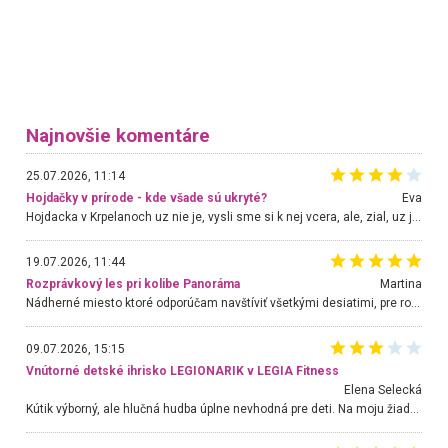
Najnovšie komentáre
25.07.2026, 11:14
Hojdačky v prírode - kde všade sú ukryté?
Eva
Hojdacka v Krpelanoch uz nie je, vysli sme si k nej vcera, ale, zial, uz je znicena. Ak sem planujete cestu len kvoli hojdacke, mozete si ju usetrit. Krasny vyhlad je tu vsak aj bez hojdacky :-)
19.07.2026, 11:44
Rozprávkový les pri kolibe Panoráma
Martina
Nádherné miesto ktoré odporúčam navštíviť všetkými desiatimi, pre rodiny s deťmi, dôchodcom... Proste a jednoducho ozaj rozprávkový les.. určite ešte prídeme. Odniesli sme si na pamiatku krásne tričká,
09.07.2026, 15:15
Vnútorné detské ihrisko LEGIONARIK v LEGIA Fitness
Elena Selecká
Kútik výborný, ale hlučná hudba úplne nevhodná pre deti. Na moju žiadosť o aspoň sušenie nereagovali.