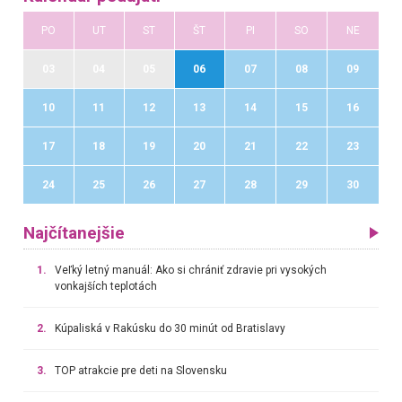
PO
UT
ST
ŠT
PI
SO
NE
03
04
05
06
07
08
09
10
11
12
13
14
15
16
17
18
19
20
21
22
23
24
25
26
27
28
29
30
Najčítanejšie
1.
Veľký letný manuál: Ako si chrániť zdravie pri vysokých
vonkajších teplotách
2.
Kúpaliská v Rakúsku do 30 minút od Bratislavy
3.
TOP atrakcie pre deti na Slovensku