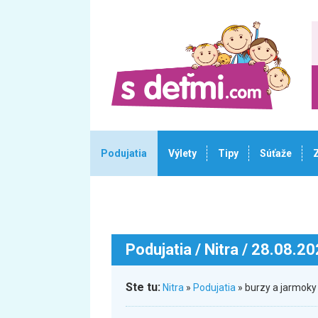
Podujatia
Výlety
Tipy
Súťaže
Podujatia
/ Nitra / 28.08.2
Ste tu:
Nitra
»
Podujatia
» burzy a jarmoky