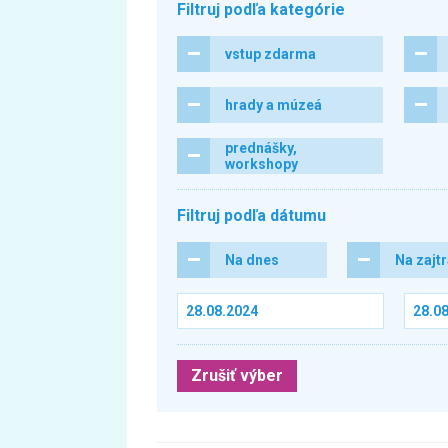
Filtruj podľa kategórie
vstup zdarma
hrady a múzeá
prednášky,
workshopy
Filtruj podľa dátumu
Na dnes
Na zajt
Zrušiť výber