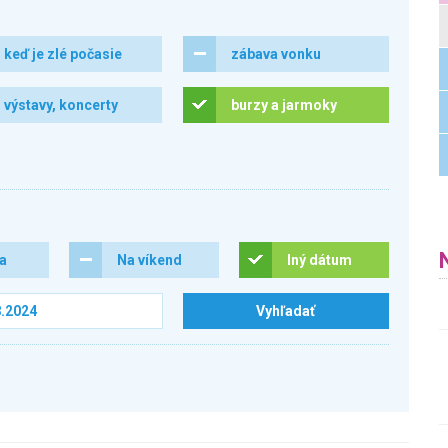
keď je zlé počasie
zábava vonku
výstavy, koncerty
burzy a jarmoky
ra
Na víkend
Iný dátum