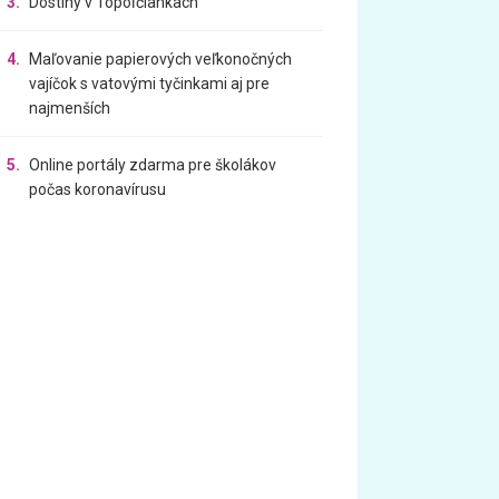
3.
Dostihy v Topoľčiankach
4.
Maľovanie papierových veľkonočných
vajíčok s vatovými tyčinkami aj pre
najmenších
5.
Online portály zdarma pre školákov
počas koronavírusu