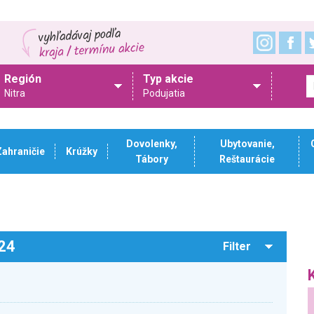
Región
Typ akcie
Nitra
Podujatia
Dovolenky,
Ubytovanie,
Zahraničie
Krúžky
Tábory
Reštaurácie
024
Filter