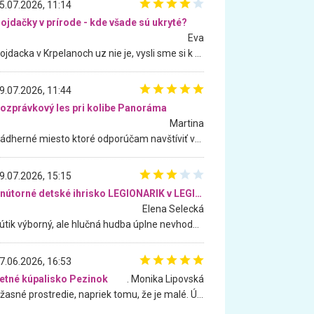
5.07.2026, 11:14
ojdačky v prírode - kde všade sú ukryté?
Eva
Hojdacka v Krpelanoch uz nie je, vysli sme si k nej vcera, ale, zial, uz je znicena. Ak sem planujete cestu len kvoli hojdacke, mozete si ju usetrit. Krasny vyhlad je tu vsak aj bez hojdacky :-)
9.07.2026, 11:44
ozprávkový les pri kolibe Panoráma
Martina
Nádherné miesto ktoré odporúčam navštíviť všetkými desiatimi, pre rodiny s deťmi, dôchodcom... Proste a jednoducho ozaj rozprávkový les.. určite ešte prídeme. Odniesli sme si na pamiatku krásne tričká,
9.07.2026, 15:15
Vnútorné detské ihrisko LEGIONARIK v LEGIA Fitness
Elena Selecká
Kútik výborný, ale hlučná hudba úplne nevhodná pre deti. Na moju žiadosť o aspoň sušenie nereagovali.
7.06.2026, 16:53
etné kúpalisko Pezinok
. Monika Lipovská
Úžasné prostredie, napriek tomu, že je malé. Úžasná atmosféra. Voda fantastická a nádherná. Ľudí je pomerne veľa, ale su mili a ohľaduplní. Je veľmi zaujímavé sledovať, ako dokážu spolu športovať cudzí ľudia a bez ohľadu na vek. Vládne tu pohoda. Vnuka neviem dostať z vody. Ďakujem za krásny deň . Urcite sa sem vrátim. Jediný problém je s parkovaním, ale aj ten sa mi podarilo vyriešiť. Monika Bratislava