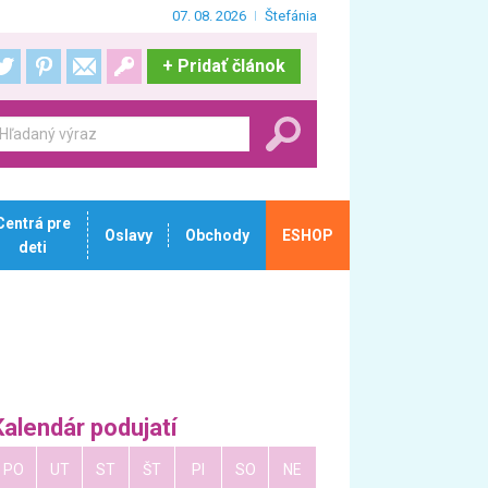
07. 08. 2026
Štefánia
+
Pridať článok
Centrá pre
Oslavy
Obchody
ESHOP
deti
Kalendár podujatí
PO
UT
ST
ŠT
PI
SO
NE