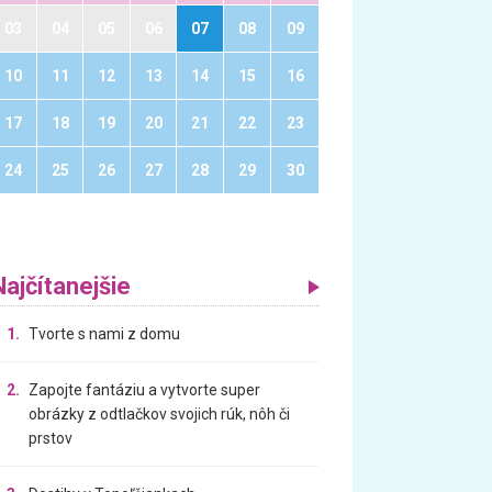
03
04
05
06
07
08
09
10
11
12
13
14
15
16
17
18
19
20
21
22
23
24
25
26
27
28
29
30
Najčítanejšie
1.
Tvorte s nami z domu
2.
Zapojte fantáziu a vytvorte super
obrázky z odtlačkov svojich rúk, nôh či
prstov