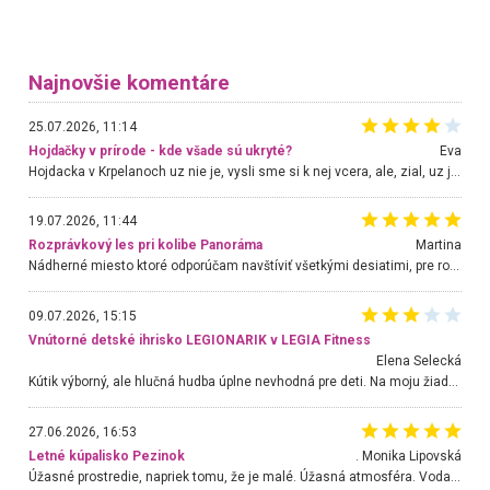
Najnovšie komentáre
25.07.2026, 11:14
Hojdačky v prírode - kde všade sú ukryté?
Eva
Hojdacka v Krpelanoch uz nie je, vysli sme si k nej vcera, ale, zial, uz je znicena. Ak sem planujete cestu len kvoli hojdacke, mozete si ju usetrit. Krasny vyhlad je tu vsak aj bez hojdacky :-)
19.07.2026, 11:44
Rozprávkový les pri kolibe Panoráma
Martina
Nádherné miesto ktoré odporúčam navštíviť všetkými desiatimi, pre rodiny s deťmi, dôchodcom... Proste a jednoducho ozaj rozprávkový les.. určite ešte prídeme. Odniesli sme si na pamiatku krásne tričká,
09.07.2026, 15:15
Vnútorné detské ihrisko LEGIONARIK v LEGIA Fitness
Elena Selecká
Kútik výborný, ale hlučná hudba úplne nevhodná pre deti. Na moju žiadosť o aspoň sušenie nereagovali.
27.06.2026, 16:53
Letné kúpalisko Pezinok
. Monika Lipovská
Úžasné prostredie, napriek tomu, že je malé. Úžasná atmosféra. Voda fantastická a nádherná. Ľudí je pomerne veľa, ale su mili a ohľaduplní. Je veľmi zaujímavé sledovať, ako dokážu spolu športovať cudzí ľudia a bez ohľadu na vek. Vládne tu pohoda. Vnuka neviem dostať z vody. Ďakujem za krásny deň . Urcite sa sem vrátim. Jediný problém je s parkovaním, ale aj ten sa mi podarilo vyriešiť. Monika Bratislava