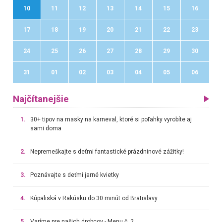
10
11
12
13
14
15
16
17
18
19
20
21
22
23
24
25
26
27
28
29
30
31
01
02
03
04
05
06
Najčítanejšie
1.
30+ tipov na masky na karneval, ktoré si poľahky vyrobíte aj
sami doma
2.
Nepremeškajte s deťmi fantastické prázdninové zážitky!
3.
Poznávajte s deťmi jarné kvietky
4.
Kúpaliská v Rakúsku do 30 minút od Bratislavy
5.
Varíme pre našich drobcov - Menu č. 2