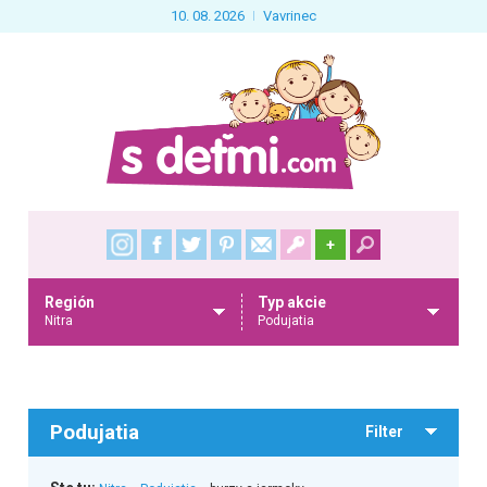
10. 08. 2026
Vavrinec
+
Región
Typ akcie
Nitra
Podujatia
Podujatia
Filter