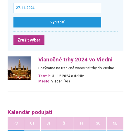
Zrušiť výber
Vianočné trhy 2024 vo Viedni
Pozývame na tradičné vianočné trhy do Viedne.
Termín:
31.12.2024 a ďalšie
Mesto:
Viedeň (AT)
Kalendár podujatí
PO
UT
ST
ŠT
PI
SO
NE