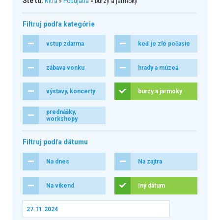
Ste tu:
Nitra
»
Podujatia
» burzy a jarmoky
Filtruj podľa kategórie
vstup zdarma
keď je zlé počasie
zábava vonku
hrady a múzeá
výstavy, koncerty
burzy a jarmoky
prednášky,
workshopy
Filtruj podľa dátumu
Na dnes
Na zajtra
Na víkend
Iný dátum