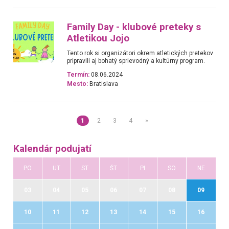
Family Day - klubové preteky s
Atletikou Jojo
Tento rok si organizátori okrem atletických pretekov
pripravili aj bohatý sprievodný a kultúrny program.
Termín:
08.06.2024
Mesto:
Bratislava
1
2
3
4
»
Kalendár podujatí
PO
UT
ST
ŠT
PI
SO
NE
03
04
05
06
07
08
09
10
11
12
13
14
15
16