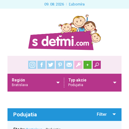
09. 08. 2026
Ľubomíra
+
Región
Typ akcie
Bratislava
Podujatia
Podujatia
Filter