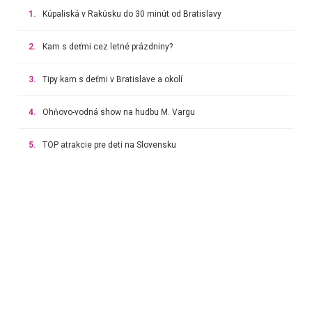
1.
Kúpaliská v Rakúsku do 30 minút od Bratislavy
2.
Kam s deťmi cez letné prázdniny?
3.
Tipy kam s deťmi v Bratislave a okolí
4.
Ohňovo-vodná show na hudbu M. Vargu
5.
TOP atrakcie pre deti na Slovensku