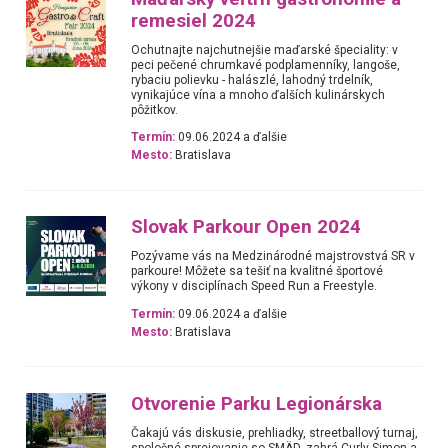
remesiel 2024
Ochutnajte najchutnejšie maďarské špeciality: v
peci pečené chrumkavé podplamenníky, langoše,
rybaciu polievku - halászlé, lahodný trdelník,
vynikajúce vína a mnoho ďalších kulinárskych
pôžitkov.
Termín:
09.06.2024 a ďalšie
Mesto:
Bratislava
Slovak Parkour Open 2024
Pozývame vás na Medzinárodné majstrovstvá SR v
parkoure! Môžete sa tešiť na kvalitné športové
výkony v disciplínach Speed Run a Freestyle.
Termín:
09.06.2024 a ďalšie
Mesto:
Bratislava
Otvorenie Parku Legionárska
Čakajú vás diskusie, prehliadky, streetballový turnaj,
spoločné sprejovanie so SMÄD, zahrá Curly Simon a