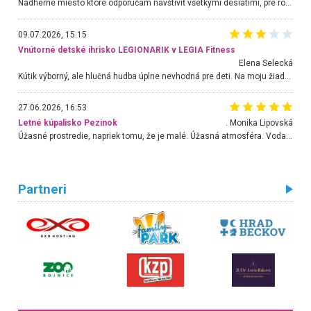
Nádherné miesto ktoré odporúčam navštíviť všetkými desiatimi, pre rodiny s deťmi, dôchodcom... Proste a jednoducho ozaj rozprávkový les.. určite ešte prídeme. Odniesli sme si na pamiatku krásne tričká,
09.07.2026, 15:15
Vnútorné detské ihrisko LEGIONARIK v LEGIA Fitness
Elena Selecká
Kútik výborný, ale hlučná hudba úplne nevhodná pre deti. Na moju žiadosť o aspoň sušenie nereagovali.
27.06.2026, 16:53
Letné kúpalisko Pezinok
. Monika Lipovská
Úžasné prostredie, napriek tomu, že je malé. Úžasná atmosféra. Voda fantastická a nádherná. Ľudí je pomerne veľa, ale su mili a ohľaduplní. Je veľmi zaujímavé sledovať, ako dokážu spolu športovať cudzí ľudia a bez ohľadu na vek. Vládne tu pohoda. Vnuka neviem dostať z vody. Ďakujem za krásny deň . Urcite sa sem vrátim. Jediný problém je s parkovaním, ale aj ten sa mi podarilo vyriešiť. Monika Bratislava
Partneri