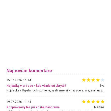
Najnovšie komentáre
25.07.2026, 11:14
Hojdačky v prírode - kde všade sú ukryté?
Eva
Hojdacka v Krpelanoch uz nie je, vysli sme si k nej vcera, ale, zial, uz je znicena. Ak sem planujete cestu len kvoli hojdacke, mozete si ju usetrit. Krasny vyhlad je tu vsak aj bez hojdacky :-)
19.07.2026, 11:44
Rozprávkový les pri kolibe Panoráma
Martina