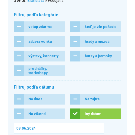
Ste tu:
Bratislava
» Podujatia
Filtruj podľa kategórie
vstup zdarma
keď je zlé počasie
zábava vonku
hrady a múzeá
výstavy, koncerty
burzy a jarmoky
prednášky,
workshopy
Filtruj podľa dátumu
Na dnes
Na zajtra
Na víkend
Iný dátum