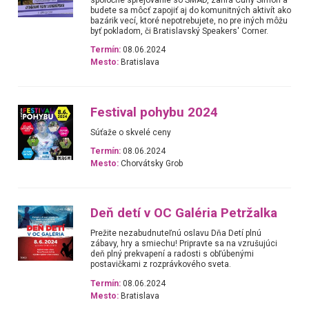
budete sa môcť zapojiť aj do komunitných aktivít ako
bazárik vecí, ktoré nepotrebujete, no pre iných môžu
byť pokladom, či Bratislavský Speakers' Corner.
Termín:
08.06.2024
Mesto:
Bratislava
Festival pohybu 2024
Súťaže o skvelé ceny
Termín:
08.06.2024
Mesto:
Chorvátsky Grob
Deň detí v OC Galéria Petržalka
Prežite nezabudnuteľnú oslavu Dňa Detí plnú
zábavy, hry a smiechu! Pripravte sa na vzrušujúci
deň plný prekvapení a radosti s obľúbenými
postavičkami z rozprávkového sveta.
Termín:
08.06.2024
Mesto:
Bratislava