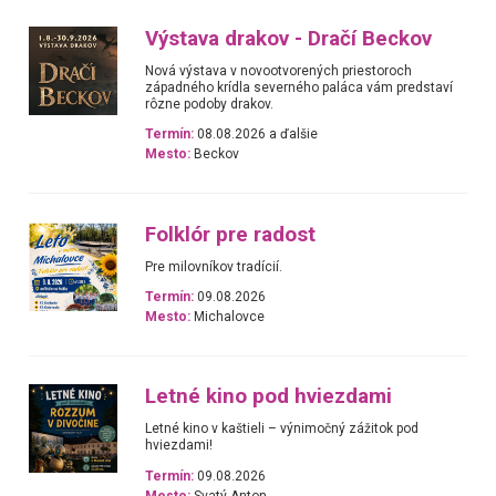
Výstava drakov - Dračí Beckov
Nová výstava v novootvorených priestoroch
západného krídla severného paláca vám predstaví
rôzne podoby drakov.
Termín:
08.08.2026 a ďalšie
Mesto:
Beckov
Folklór pre radost
Pre milovníkov tradícií.
Termín:
09.08.2026
Mesto:
Michalovce
Letné kino pod hviezdami
Letné kino v kaštieli – výnimočný zážitok pod
hviezdami!
Termín:
09.08.2026
Mesto:
Svatý Anton