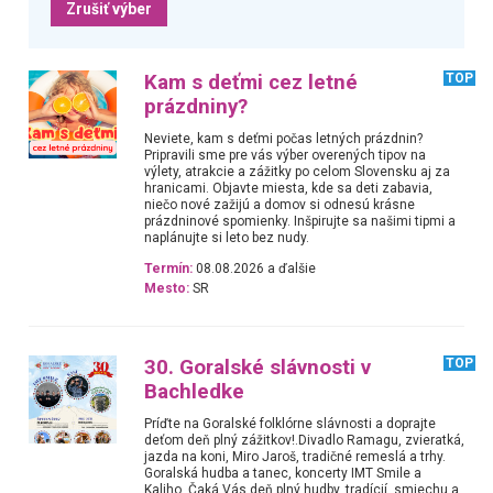
Zrušiť výber
Kam s deťmi cez letné
TOP
prázdniny?
Neviete, kam s deťmi počas letných prázdnin?
Pripravili sme pre vás výber overených tipov na
výlety, atrakcie a zážitky po celom Slovensku aj za
hranicami. Objavte miesta, kde sa deti zabavia,
niečo nové zažijú a domov si odnesú krásne
prázdninové spomienky. Inšpirujte sa našimi tipmi a
naplánujte si leto bez nudy.
Termín:
08.08.2026 a ďalšie
Mesto:
SR
30. Goralské slávnosti v
TOP
Bachledke
Príďte na Goralské folklórne slávnosti a doprajte
deťom deň plný zážitkov!.Divadlo Ramagu, zvieratká,
jazda na koni, Miro Jaroš, tradičné remeslá a trhy.
Goralská hudba a tanec, koncerty IMT Smile a
Kaliho. Čaká Vás deň plný hudby, tradícií, smiechu a