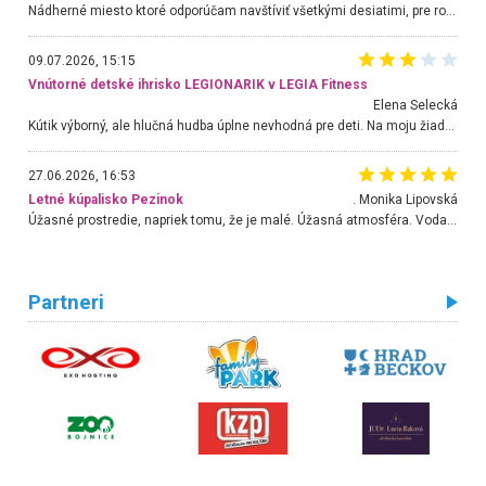
Nádherné miesto ktoré odporúčam navštíviť všetkými desiatimi, pre rodiny s deťmi, dôchodcom... Proste a jednoducho ozaj rozprávkový les.. určite ešte prídeme. Odniesli sme si na pamiatku krásne tričká,
09.07.2026, 15:15
Vnútorné detské ihrisko LEGIONARIK v LEGIA Fitness
Elena Selecká
Kútik výborný, ale hlučná hudba úplne nevhodná pre deti. Na moju žiadosť o aspoň sušenie nereagovali.
27.06.2026, 16:53
Letné kúpalisko Pezinok
. Monika Lipovská
Úžasné prostredie, napriek tomu, že je malé. Úžasná atmosféra. Voda fantastická a nádherná. Ľudí je pomerne veľa, ale su mili a ohľaduplní. Je veľmi zaujímavé sledovať, ako dokážu spolu športovať cudzí ľudia a bez ohľadu na vek. Vládne tu pohoda. Vnuka neviem dostať z vody. Ďakujem za krásny deň . Urcite sa sem vrátim. Jediný problém je s parkovaním, ale aj ten sa mi podarilo vyriešiť. Monika Bratislava
Partneri