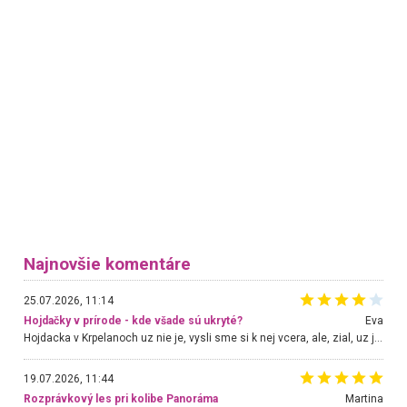
Najnovšie komentáre
25.07.2026, 11:14
Hojdačky v prírode - kde všade sú ukryté?
Eva
Hojdacka v Krpelanoch uz nie je, vysli sme si k nej vcera, ale, zial, uz je znicena. Ak sem planujete cestu len kvoli hojdacke, mozete si ju usetrit. Krasny vyhlad je tu vsak aj bez hojdacky :-)
19.07.2026, 11:44
Rozprávkový les pri kolibe Panoráma
Martina