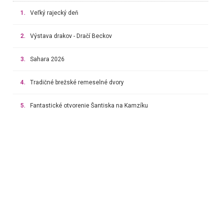
1.
Veľký rajecký deň
2.
Výstava drakov - Dračí Beckov
3.
Sahara 2026
4.
Tradičné brežské remeselné dvory
5.
Fantastické otvorenie Šantiska na Kamzíku