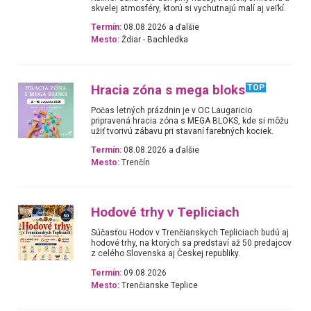
skvelej atmosféry, ktorú si vychutnajú malí aj veľkí.
Termín:
08.08.2026 a ďalšie
Mesto:
Ždiar - Bachledka
Hracia zóna s mega bloks
TOP
Počas letných prázdnin je v OC Laugaricio
pripravená hracia zóna s MEGA BLOKS, kde si môžu
užiť tvorivú zábavu pri stavaní farebných kociek.
Termín:
08.08.2026 a ďalšie
Mesto:
Trenčín
Hodové trhy v Tepliciach
Súčasťou Hodov v Trenčianskych Tepliciach budú aj
hodové trhy, na ktorých sa predstaví až 50 predajcov
z celého Slovenska aj Českej republiky.
Termín:
09.08.2026
Mesto:
Trenčianske Teplice