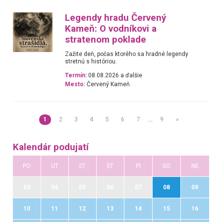
Legendy hradu Červený
Kameň: O vodníkovi a
stratenom poklade
Zažite deň, počas ktorého sa hradné legendy
stretnú s históriou.
Termín:
08.08.2026 a ďalšie
Mesto:
Červený Kameň
1
2
3
4
5
6
7
…
9
»
Kalendár podujatí
PO
UT
ST
ŠT
PI
SO
NE
03
04
05
06
07
08
09
10
11
12
13
14
15
16