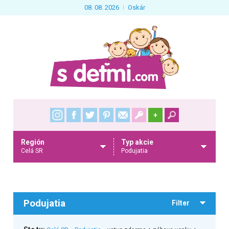
08. 08. 2026
Oskár
+
Región
Typ akcie
Celá SR
Podujatia
Podujatia
Filter