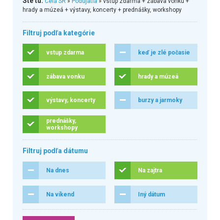
Ste tu:
Celá SR
»
Podujatia
» vstup zdarma + zábava vonku +
hrady a múzeá + výstavy, koncerty + prednášky, workshopy
Filtruj podľa kategórie
vstup zdarma
keď je zlé počasie
zábava vonku
hrady a múzeá
výstavy, koncerty
burzy a jarmoky
prednášky,
workshopy
Filtruj podľa dátumu
Na dnes
Na zajtra
Na víkend
Iný dátum