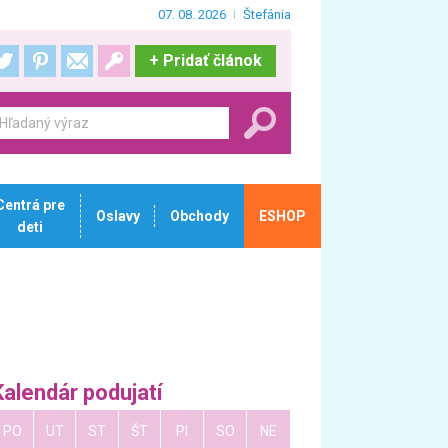
07. 08. 2026
Štefánia
+
Pridať článok
Centrá pre
Oslavy
Obchody
ESHOP
deti
Kalendár podujatí
PO
UT
ST
ŠT
PI
SO
NE