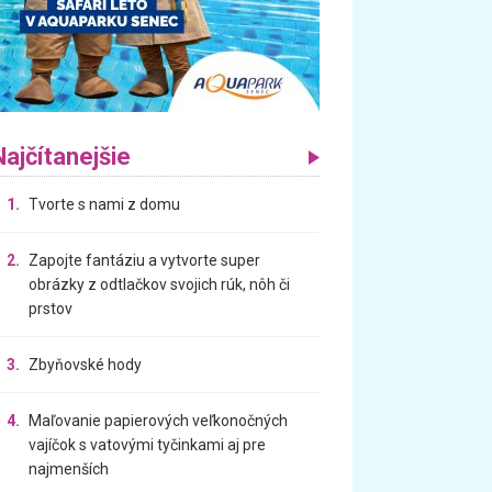
Najčítanejšie
1.
Tvorte s nami z domu
2.
Zapojte fantáziu a vytvorte super
obrázky z odtlačkov svojich rúk, nôh či
prstov
3.
Zbyňovské hody
4.
Maľovanie papierových veľkonočných
vajíčok s vatovými tyčinkami aj pre
najmenších