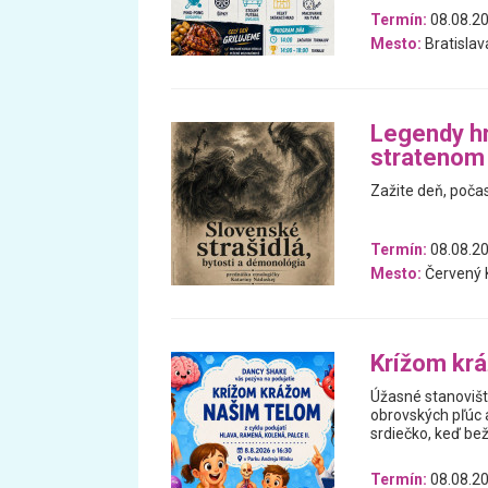
Termín:
08.08.2
Mesto:
Bratislav
Legendy hr
stratenom
Zažite deň, počas
Termín:
08.08.20
Mesto:
Červený
Krížom kr
Úžasné stanovišti
obrovských pľúc 
srdiečko, keď bež
Termín:
08.08.2