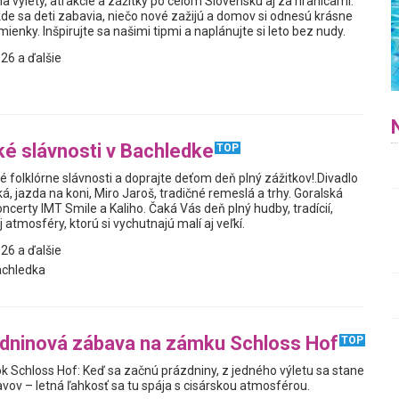
a výlety, atrakcie a zážitky po celom Slovensku aj za hranicami.
kde sa deti zabavia, niečo nové zažijú a domov si odnesú krásne
enky. Inšpirujte sa našimi tipmi a naplánujte si leto bez nudy.
26 a ďalšie
ké slávnosti v Bachledke
TOP
é folklórne slávnosti a doprajte deťom deň plný zážitkov!.Divadlo
, jazda na koni, Miro Jaroš, tradičné remeslá a trhy. Goralská
ncerty IMT Smile a Kaliho. Čaká Vás deň plný hudby, tradícií,
 atmosféry, ktorú si vychutnajú malí aj veľkí.
26 a ďalšie
achledka
zdninová zábava na zámku Schloss Hof
TOP
ok Schloss Hof: Keď sa začnú prázdniny, z jedného výletu sa stane
avov – letná ľahkosť sa tu spája s cisárskou atmosférou.