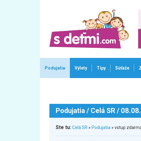
Podujatia
Výlety
Tipy
Súťaže
Podujatia
/ Celá SR / 08.08
Ste tu:
Celá SR
»
Podujatia
» vstup zdarma