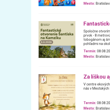
Mesto:
Bratislav
Fantastick
Spoločne otvorím
prvok - 8 metrov
tobogánom aj šmy
pohľadmi na okolit
Termín:
08.08.2
Mesto:
Bratislav
Za líškou 
V centre ekových
nás v Mestských l
Termín:
08.08.2
Mesto:
Bratislav