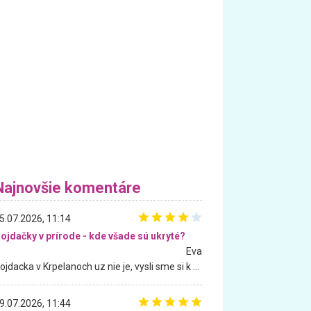
Najnovšie komentáre
5.07.2026, 11:14
ojdačky v prírode - kde všade sú ukryté?
Eva
Hojdacka v Krpelanoch uz nie je, vysli sme si k nej vcera, ale, zial, uz je znicena. Ak sem planujete cestu len kvoli hojdacke, mozete si ju usetrit. Krasny vyhlad je tu vsak aj bez hojdacky :-)
9.07.2026, 11:44