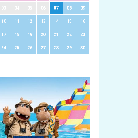
03
04
05
06
07
08
09
10
11
12
13
14
15
16
17
18
19
20
21
22
23
24
25
26
27
28
29
30