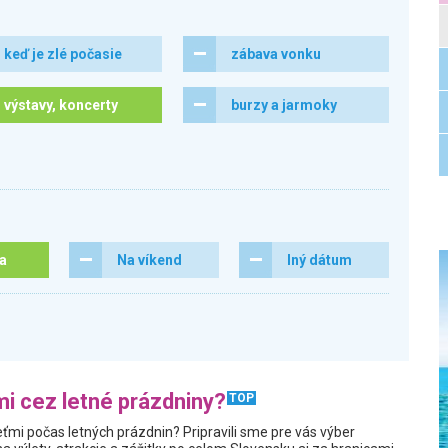
keď je zlé počasie
zábava vonku
výstavy, koncerty
burzy a jarmoky
ra
Na víkend
Iný dátum
i cez letné prázdniny?
TOP
ťmi počas letných prázdnin? Pripravili sme pre vás výber