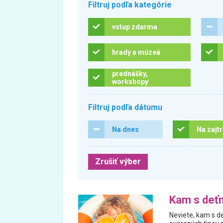
Filtruj podľa kategórie
vstup zdarma
hrady a múzeá
prednášky,
workshopy
Filtruj podľa dátumu
Na dnes
Na zajt
Zrušiť výber
Kam s deťm
Neviete, kam s de