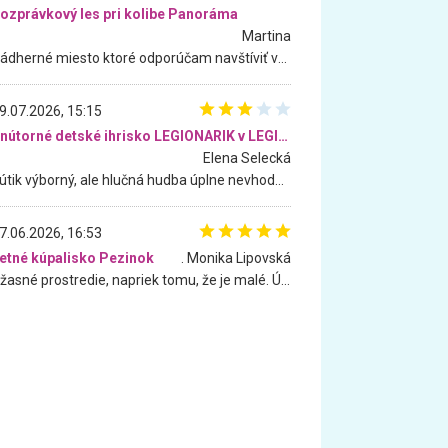
ozprávkový les pri kolibe Panoráma
Martina
Nádherné miesto ktoré odporúčam navštíviť všetkými desiatimi, pre rodiny s deťmi, dôchodcom... Proste a jednoducho ozaj rozprávkový les.. určite ešte prídeme. Odniesli sme si na pamiatku krásne tričká,
9.07.2026, 15:15
Vnútorné detské ihrisko LEGIONARIK v LEGIA Fitness
Elena Selecká
Kútik výborný, ale hlučná hudba úplne nevhodná pre deti. Na moju žiadosť o aspoň sušenie nereagovali.
7.06.2026, 16:53
etné kúpalisko Pezinok
. Monika Lipovská
Úžasné prostredie, napriek tomu, že je malé. Úžasná atmosféra. Voda fantastická a nádherná. Ľudí je pomerne veľa, ale su mili a ohľaduplní. Je veľmi zaujímavé sledovať, ako dokážu spolu športovať cudzí ľudia a bez ohľadu na vek. Vládne tu pohoda. Vnuka neviem dostať z vody. Ďakujem za krásny deň . Urcite sa sem vrátim. Jediný problém je s parkovaním, ale aj ten sa mi podarilo vyriešiť. Monika Bratislava