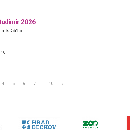
Budimír 2026
pre každého.
026
4
5
6
7
…
10
»