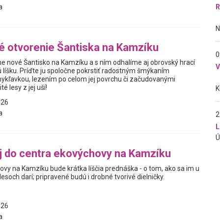
R
a
é otvorenie Šantiska na Kamzíku
0
e nové Šantisko na Kamzíku a s ním odhalíme aj obrovský hrací
ú líšku. Príďte ju spoločne pokrstiť radostným šmýkaním
kľavkou, lezením po celom jej povrchu či začudovanými
é lesy z jej uší!
026
a
2
L
aj do centra ekovýchovy na Kamzíku
ovy na Kamzíku bude krátka líščia prednáška - o tom, ako sa im u
esoch darí; pripravené budú i drobné tvorivé dielničky.
026
a