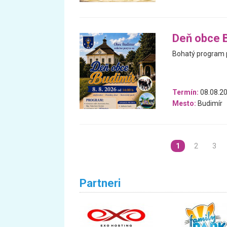
Deň obce 
Bohatý program 
Termín:
08.08.2
Mesto:
Budimír
1
2
3
Partneri