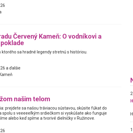
026
a
adu Červený Kameň: O vodníkovi a
 poklade
 ktorého sa hradné legendy stretnú s históriou.
26 a ďalšie
 Kameň
2
ážom našim telom
H
a: prejdete sa našou tráviacou sústavou, skúsite fúkat do
a spolu s veeeeeľkým srdiečkom si vyskúšate ako funguje
íme alebo keď spíme a tvorivé dielničky v Ružinove.
1
026