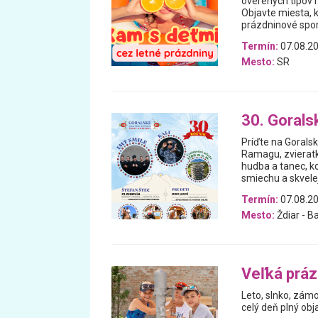
overených tipov n
Objavte miesta, 
prázdninové spomi
Termín:
07.08.20
Mesto:
SR
30. Gorals
Príďte na Goralsk
Ramagu, zvieratká
hudba a tanec, ko
smiechu a skvelej
Termín:
07.08.20
Mesto:
Ždiar - B
Veľká prá
Leto, slnko, zám
celý deň plný obj