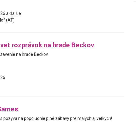
26 a ďalšie
of (AT)
vet rozprávok na hrade Beckov
tavenie na hrade Beckov.
026
Games
s pozýva na popoludnie plné zábavy pre malých aj veľkých!