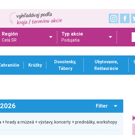
Región
Typ akcie
Celá SR
Podujatia
Dovolenky,
Ubytovanie,
Zahraničie
Krúžky
Tábory
Reštaurácie
.2026
Filter
 + hrady a múzeá + výstavy, koncerty + prednášky, workshopy