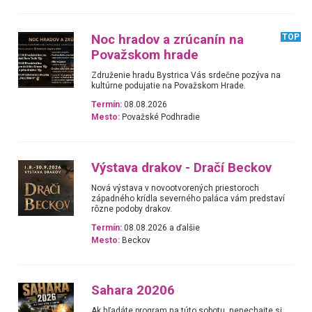
Noc hradov a zrúcanín na
TOP
Považskom hrade
Združenie hradu Bystrica Vás srdečne pozýva na
kultúrne podujatie na Považskom Hrade.
Termín:
08.08.2026
Mesto:
Považské Podhradie
Výstava drakov - Dračí Beckov
Nová výstava v novootvorených priestoroch
západného krídla severného paláca vám predstaví
rôzne podoby drakov.
Termín:
08.08.2026 a ďalšie
Mesto:
Beckov
Sahara 20206
Ak hľadáte program na túto sobotu, nenechajte si