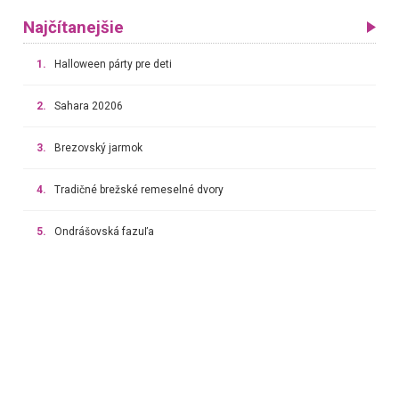
Najčítanejšie
1.
Halloween párty pre deti
2.
Sahara 20206
3.
Brezovský jarmok
4.
Tradičné brežské remeselné dvory
5.
Ondrášovská fazuľa