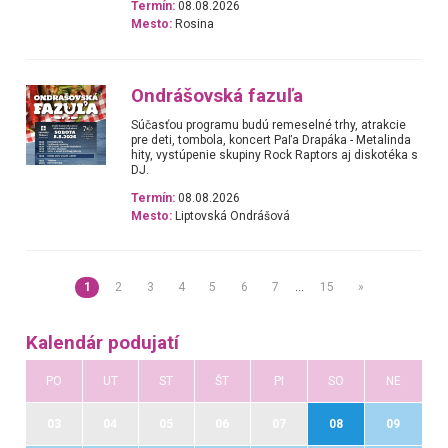
Termín:
08.08.2026
Mesto:
Rosina
Ondrášovská fazuľa
Súčasťou programu budú remeselné trhy, atrakcie
pre deti, tombola, koncert Paľa Drapáka - Metalinda
hity, vystúpenie skupiny Rock Raptors aj diskotéka s
DJ.
Termín:
08.08.2026
Mesto:
Liptovská Ondrášová
1
2
3
4
5
6
7
…
15
»
Kalendár podujatí
PO
UT
ST
ŠT
PI
SO
NE
03
04
05
06
07
08
09