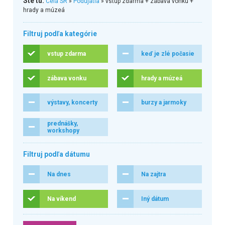
Ste tu:
Celá SR
»
Podujatia
» vstup zdarma + zábava vonku +
hrady a múzeá
Filtruj podľa kategórie
vstup zdarma
keď je zlé počasie
zábava vonku
hrady a múzeá
výstavy, koncerty
burzy a jarmoky
prednášky,
workshopy
Filtruj podľa dátumu
Na dnes
Na zajtra
Na víkend
Iný dátum