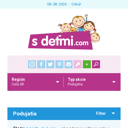
08. 08. 2026
Oskár
+
Región
Typ akcie
Celá SR
Podujatia
Podujatia
Filter