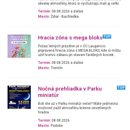
skvelej atmosféry, ktorú si vychutnajú malí aj veľkí.
Termín:
08.08.2026 a ďalšie
Mesto:
Ždiar - Bachledka
Hracia zóna s mega bloks
TOP
Počas letných prázdnin je v OC Laugaricio
pripravená hracia zóna s MEGA BLOKS, kde si môžu
užiť tvorivú zábavu pri stavaní farebných kociek.
Termín:
08.08.2026 a ďalšie
Mesto:
Trenčín
Nočná prehliadka v Parku
TOP
miniatúr
Boli ste už v Parku miniatúr večer? Máte jedinečnú
možnosť zažiť atmosféru krásne osvetlených
hradov.
Termín:
08.08.2026
Mesto:
Podolie