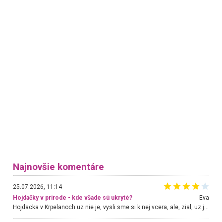
Najnovšie komentáre
25.07.2026, 11:14
Hojdačky v prírode - kde všade sú ukryté?
Eva
Hojdacka v Krpelanoch uz nie je, vysli sme si k nej vcera, ale, zial, uz je znicena. Ak sem planujete cestu len kvoli hojdacke, mozete si ju usetrit. Krasny vyhlad je tu vsak aj bez hojdacky :-)