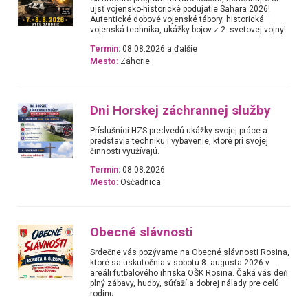
ujsť vojensko-historické podujatie Sahara 2026!
Autentické dobové vojenské tábory, historická
vojenská technika, ukážky bojov z 2. svetovej vojny!
Termín:
08.08.2026 a ďalšie
Mesto:
Záhorie
Dni Horskej záchrannej služby
Príslušníci HZS predvedú ukážky svojej práce a
predstavia techniku i vybavenie, ktoré pri svojej
činnosti využívajú.
Termín:
08.08.2026
Mesto:
Oščadnica
Obecné slávnosti
Srdečne vás pozývame na Obecné slávnosti Rosina,
ktoré sa uskutočnia v sobotu 8. augusta 2026 v
areáli futbalového ihriska OŠK Rosina. Čaká vás deň
plný zábavy, hudby, súťaží a dobrej nálady pre celú
rodinu.