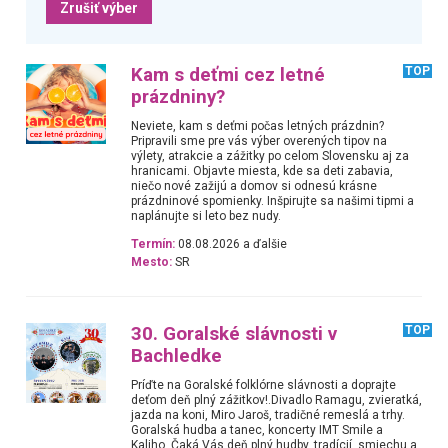
Zrušiť výber
Kam s deťmi cez letné
TOP
prázdniny?
Neviete, kam s deťmi počas letných prázdnin?
Pripravili sme pre vás výber overených tipov na
výlety, atrakcie a zážitky po celom Slovensku aj za
hranicami. Objavte miesta, kde sa deti zabavia,
niečo nové zažijú a domov si odnesú krásne
prázdninové spomienky. Inšpirujte sa našimi tipmi a
naplánujte si leto bez nudy.
Termín:
08.08.2026 a ďalšie
Mesto:
SR
30. Goralské slávnosti v
TOP
Bachledke
Príďte na Goralské folklórne slávnosti a doprajte
deťom deň plný zážitkov!.Divadlo Ramagu, zvieratká,
jazda na koni, Miro Jaroš, tradičné remeslá a trhy.
Goralská hudba a tanec, koncerty IMT Smile a
Kaliho. Čaká Vás deň plný hudby, tradícií, smiechu a