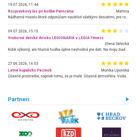
19.07.2026, 11:44
Rozprávkový les pri kolibe Panoráma
Martina
Nádherné miesto ktoré odporúčam navštíviť všetkými desiatimi, pre rodiny s deťmi, dôchodcom... Proste a jednoducho ozaj rozprávkový les.. určite ešte prídeme. Odniesli sme si na pamiatku krásne tričká,
09.07.2026, 15:15
Vnútorné detské ihrisko LEGIONARIK v LEGIA Fitness
Elena Selecká
Kútik výborný, ale hlučná hudba úplne nevhodná pre deti. Na moju žiadosť o aspoň sušenie nereagovali.
27.06.2026, 16:53
Letné kúpalisko Pezinok
. Monika Lipovská
Úžasné prostredie, napriek tomu, že je malé. Úžasná atmosféra. Voda fantastická a nádherná. Ľudí je pomerne veľa, ale su mili a ohľaduplní. Je veľmi zaujímavé sledovať, ako dokážu spolu športovať cudzí ľudia a bez ohľadu na vek. Vládne tu pohoda. Vnuka neviem dostať z vody. Ďakujem za krásny deň . Urcite sa sem vrátim. Jediný problém je s parkovaním, ale aj ten sa mi podarilo vyriešiť. Monika Bratislava
Partneri