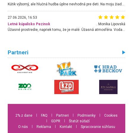
Kútik výborný, ale hlučná hudba úplne nevhodná pre deti. Na moju žiadosť o aspoň sušenie nereagovali.
27.06.2026, 16:53
Letné kúpalisko Pezinok
. Monika Lipovská
Úžasné prostredie, napriek tomu, že je malé. Úžasná atmosféra. Voda fantastická a nádherná. Ľudí je pomerne veľa, ale su mili a ohľaduplní. Je veľmi zaujímavé sledovať, ako dokážu spolu športovať cudzí ľudia a bez ohľadu na vek. Vládne tu pohoda. Vnuka neviem dostať z vody. Ďakujem za krásny deň . Urcite sa sem vrátim. Jediný problém je s parkovaním, ale aj ten sa mi podarilo vyriešiť. Monika Bratislava
Partneri
2% z dane
l
FAQ
l
Partneri
l
Podmienky
l
Cookies
l
GDPR
l
Štatút súťaží
O nás
l
Reklama
l
Kontakt
l
Spracovanie súhlasu