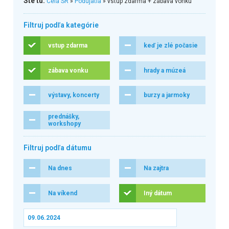
Ste tu:
Celá SR
»
Podujatia
» vstup zdarma + zábava vonku
Filtruj podľa kategórie
vstup zdarma
keď je zlé počasie
zábava vonku
hrady a múzeá
výstavy, koncerty
burzy a jarmoky
prednášky,
workshopy
Filtruj podľa dátumu
Na dnes
Na zajtra
Na víkend
Iný dátum