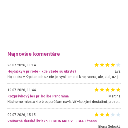
Najnovšie komentáre
25.07.2026, 11:14
Hojdačky v prírode - kde všade sú ukryté?
Eva
Hojdacka v Krpelanoch uz nie je, vysli sme si k nej vcera, ale, zial, uz je znicena. Ak sem planujete cestu len kvoli hojdacke, mozete si ju usetrit. Krasny vyhlad je tu vsak aj bez hojdacky :-)
19.07.2026, 11:44
Rozprávkový les pri kolibe Panoráma
Martina
Nádherné miesto ktoré odporúčam navštíviť všetkými desiatimi, pre rodiny s deťmi, dôchodcom... Proste a jednoducho ozaj rozprávkový les.. určite ešte prídeme. Odniesli sme si na pamiatku krásne tričká,
09.07.2026, 15:15
Vnútorné detské ihrisko LEGIONARIK v LEGIA Fitness
Elena Selecká