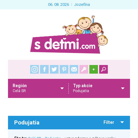
06. 08. 2026
Jozefína
+
Región
Typ akcie
Celá SR
Podujatia
Podujatia
Filter