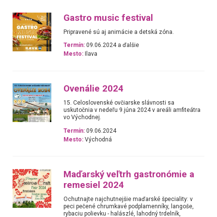
Gastro music festival
Pripravené sú aj animácie a detská zóna.
Termín:
09.06.2024 a ďalšie
Mesto:
Ilava
Ovenálie 2024
15. Celoslovenské ovčiarske slávnosti sa
uskutočnia v nedeľu 9.júna 2024 v areáli amfiteátra
vo Východnej.
Termín:
09.06.2024
Mesto:
Východná
Maďarský veľtrh gastronómie a
remesiel 2024
Ochutnajte najchutnejšie maďarské špeciality: v
peci pečené chrumkavé podplamenníky, langoše,
rybaciu polievku - halászlé, lahodný trdelník,