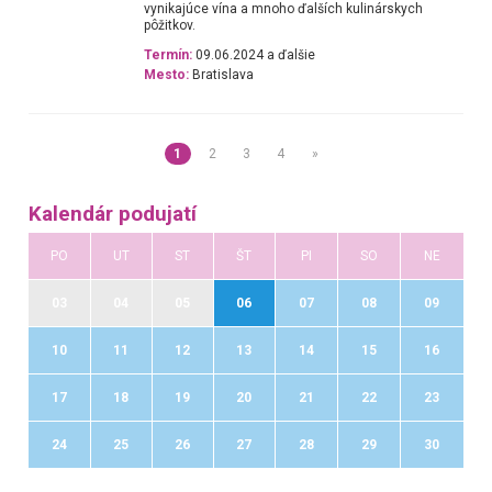
vynikajúce vína a mnoho ďalších kulinárskych
pôžitkov.
Termín:
09.06.2024 a ďalšie
Mesto:
Bratislava
1
2
3
4
»
Kalendár podujatí
PO
UT
ST
ŠT
PI
SO
NE
03
04
05
06
07
08
09
10
11
12
13
14
15
16
17
18
19
20
21
22
23
24
25
26
27
28
29
30