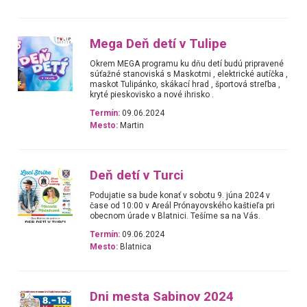
Mega Deň detí v Tulipe
Okrem MEGA programu ku dňu detí budú pripravené
súťažné stanoviská s Maskotmi , elektrické autíčka ,
maskot Tulipánko, skákací hrad , športová streľba ,
kryté pieskovisko a nové ihrisko .
Termín:
09.06.2024
Mesto:
Martin
Deň detí v Turci
Podujatie sa bude konať v sobotu 9. júna 2024 v
čase od 10:00 v Areál Prónayovského kaštieľa pri
obecnom úrade v Blatnici. Tešíme sa na Vás.
Termín:
09.06.2024
Mesto:
Blatnica
Dni mesta Sabinov 2024