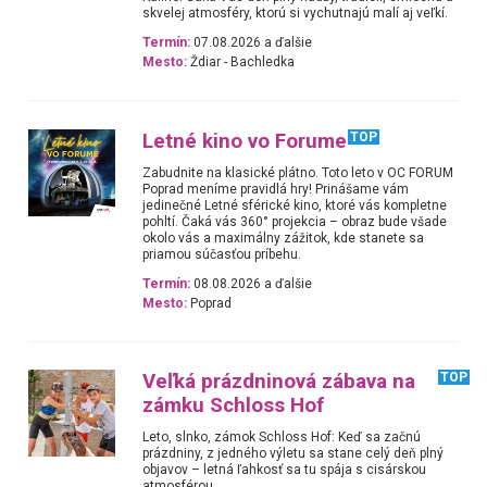
skvelej atmosféry, ktorú si vychutnajú malí aj veľkí.
Termín:
07.08.2026 a ďalšie
Mesto:
Ždiar - Bachledka
Letné kino vo Forume
TOP
Zabudnite na klasické plátno. Toto leto v OC FORUM
Poprad meníme pravidlá hry! Prinášame vám
jedinečné Letné sférické kino, ktoré vás kompletne
pohltí. Čaká vás 360° projekcia – obraz bude všade
okolo vás a maximálny zážitok, kde stanete sa
priamou súčasťou príbehu.
Termín:
08.08.2026 a ďalšie
Mesto:
Poprad
Veľká prázdninová zábava na
TOP
zámku Schloss Hof
Leto, slnko, zámok Schloss Hof: Keď sa začnú
prázdniny, z jedného výletu sa stane celý deň plný
objavov – letná ľahkosť sa tu spája s cisárskou
atmosférou.