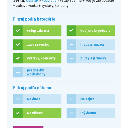
Ste tu:
Celá SR
»
Podujatia
» vstup zdarma + keď je zlé počasie
+ zábava vonku + výstavy, koncerty
Filtruj podľa kategórie
vstup zdarma
keď je zlé počasie
zábava vonku
hrady a múzeá
výstavy, koncerty
burzy a jarmoky
prednášky,
workshopy
Filtruj podľa dátumu
Na dnes
Na zajtra
Na víkend
Iný dátum