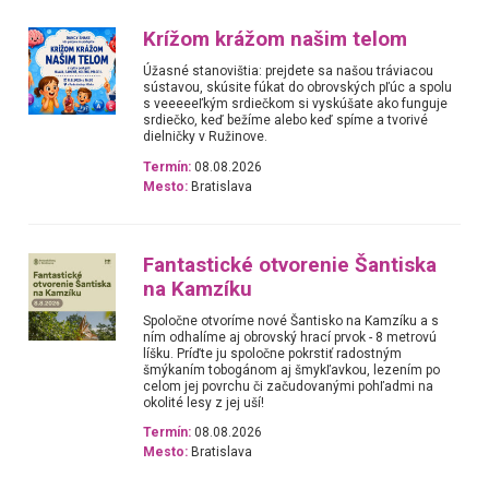
Krížom krážom našim telom
Úžasné stanovištia: prejdete sa našou tráviacou
sústavou, skúsite fúkat do obrovských pľúc a spolu
s veeeeeľkým srdiečkom si vyskúšate ako funguje
srdiečko, keď bežíme alebo keď spíme a tvorivé
dielničky v Ružinove.
Termín:
08.08.2026
Mesto:
Bratislava
Fantastické otvorenie Šantiska
na Kamzíku
Spoločne otvoríme nové Šantisko na Kamzíku a s
ním odhalíme aj obrovský hrací prvok - 8 metrovú
líšku. Príďte ju spoločne pokrstiť radostným
šmýkaním tobogánom aj šmykľavkou, lezením po
celom jej povrchu či začudovanými pohľadmi na
okolité lesy z jej uší!
Termín:
08.08.2026
Mesto:
Bratislava