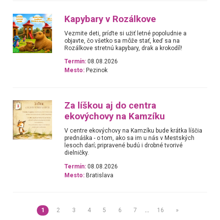
Kapybary v Rozálkove
Vezmite deti, príďte si užiť letné popoludnie a
objavte, čo všetko sa môže stať, keď sa na
Rozálkove stretnú kapybary, drak a krokodíl!
Termín:
08.08.2026
Mesto:
Pezinok
Za líškou aj do centra
ekovýchovy na Kamzíku
V centre ekovýchovy na Kamzíku bude krátka líščia
prednáška - o tom, ako sa im u nás v Mestských
lesoch darí; pripravené budú i drobné tvorivé
dielničky.
Termín:
08.08.2026
Mesto:
Bratislava
1
2
3
4
5
6
7
…
16
»