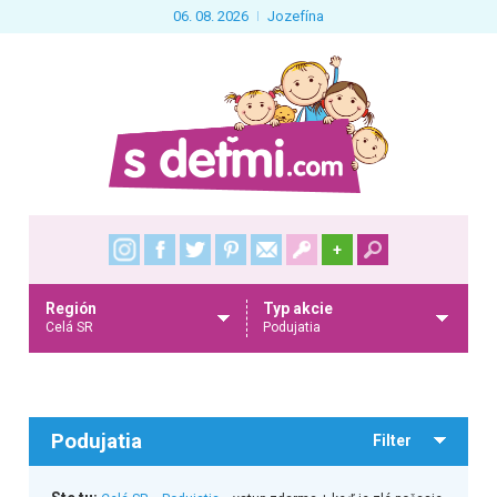
06. 08. 2026
Jozefína
+
Región
Typ akcie
Celá SR
Podujatia
Podujatia
Filter