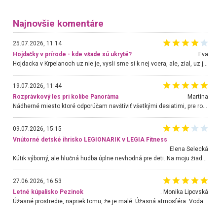
Najnovšie komentáre
25.07.2026, 11:14
Hojdačky v prírode - kde všade sú ukryté?
Eva
Hojdacka v Krpelanoch uz nie je, vysli sme si k nej vcera, ale, zial, uz je znicena. Ak sem planujete cestu len kvoli hojdacke, mozete si ju usetrit. Krasny vyhlad je tu vsak aj bez hojdacky :-)
19.07.2026, 11:44
Rozprávkový les pri kolibe Panoráma
Martina
Nádherné miesto ktoré odporúčam navštíviť všetkými desiatimi, pre rodiny s deťmi, dôchodcom... Proste a jednoducho ozaj rozprávkový les.. určite ešte prídeme. Odniesli sme si na pamiatku krásne tričká,
09.07.2026, 15:15
Vnútorné detské ihrisko LEGIONARIK v LEGIA Fitness
Elena Selecká
Kútik výborný, ale hlučná hudba úplne nevhodná pre deti. Na moju žiadosť o aspoň sušenie nereagovali.
27.06.2026, 16:53
Letné kúpalisko Pezinok
. Monika Lipovská
Úžasné prostredie, napriek tomu, že je malé. Úžasná atmosféra. Voda fantastická a nádherná. Ľudí je pomerne veľa, ale su mili a ohľaduplní. Je veľmi zaujímavé sledovať, ako dokážu spolu športovať cudzí ľudia a bez ohľadu na vek. Vládne tu pohoda. Vnuka neviem dostať z vody. Ďakujem za krásny deň . Urcite sa sem vrátim. Jediný problém je s parkovaním, ale aj ten sa mi podarilo vyriešiť. Monika Bratislava