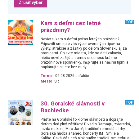
Zrušiť výber
Kam s deťmi cez letné
TOP
prázdniny?
Neviete, kam s deťmi počas letných prázdnin?
Pripravili sme pre vás výber overených tipov na
výlety, atrakcie a zážitky po celom Slovensku aj za
hranicami. Objavte miesta, kde sa deti zabavia,
niečo nové zažijú a domov si odnesú krásne
prázdninové spomienky. Inšpirujte sa našimi tipmi a
naplánujte si leto bez nudy.
Termín:
06.08.2026 a ďalšie
Mesto:
SR
30. Goralské slávnosti v
TOP
Bachledke
Príďte na Goralské folklórne slávnosti a doprajte
deťom deň plný zážitkov!.Divadlo Ramagu, zvieratká,
jazda na koni, Miro Jaroš, tradičné remeslá a trhy.
Goralská hudba a tanec, koncerty IMT Smile a
Kaliho. Čaká Vás deň plný hudby, tradícií, smiechu a