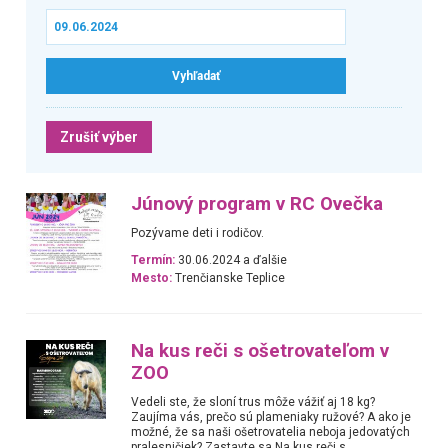
Zrušiť výber
Júnový program v RC Ovečka
Pozývame deti i rodičov.
Termín:
30.06.2024 a ďalšie
Mesto:
Trenčianske Teplice
Na kus reči s ošetrovateľom v
ZOO
Vedeli ste, že sloní trus môže vážiť aj 18 kg?
Zaujíma vás, prečo sú plameniaky ružové? A ako je
možné, že sa naši ošetrovatelia neboja jedovatých
pralesničiek? Zastavte sa Na kus reči s