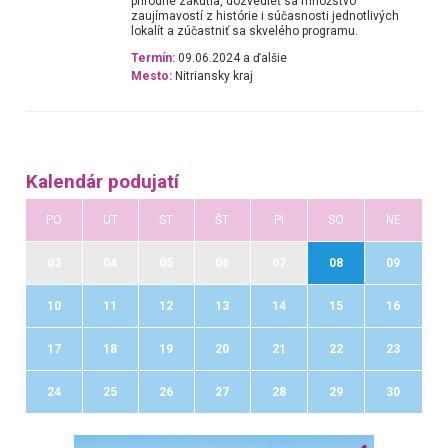
prírodné zákutia, dozvedieť sa množstvo
zaujímavostí z histórie i súčasnosti jednotlivých
lokalít a zúčastniť sa skvelého programu.
Termín:
09.06.2024 a ďalšie
Mesto:
Nitriansky kraj
Kalendár podujatí
PO
UT
ST
ŠT
PI
SO
NE
03
04
05
06
07
08
09
10
11
12
13
14
15
16
17
18
19
20
21
22
23
24
25
26
27
28
29
30