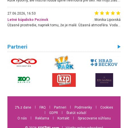
Kútik výborný, ale hlučná hudba úplne nevhodná pre deti. Na moju žiadosť o aspoň sušenie nereagovali.
27.06.2026, 16:53
Letné kúpalisko Pezinok
. Monika Lipovská
Úžasné prostredie, napriek tomu, že je malé. Úžasná atmosféra. Voda fantastická a nádherná. Ľudí je pomerne veľa, ale su mili a ohľaduplní. Je veľmi zaujímavé sledovať, ako dokážu spolu športovať cudzí ľudia a bez ohľadu na vek. Vládne tu pohoda. Vnuka neviem dostať z vody. Ďakujem za krásny deň . Urcite sa sem vrátim. Jediný problém je s parkovaním, ale aj ten sa mi podarilo vyriešiť. Monika Bratislava
Partneri
2% z dane
l
FAQ
l
Partneri
l
Podmienky
l
Cookies
l
GDPR
l
Štatút súťaží
O nás
l
Reklama
l
Kontakt
l
Spracovanie súhlasu