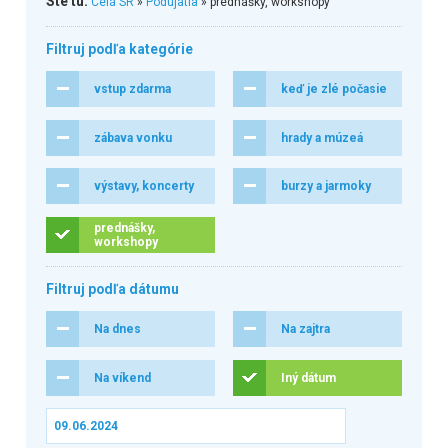
Ste tu:
Celá SR
»
Podujatia
» prednášky, workshopy
Filtruj podľa kategórie
vstup zdarma
keď je zlé počasie
zábava vonku
hrady a múzeá
výstavy, koncerty
burzy a jarmoky
prednášky,
workshopy
Filtruj podľa dátumu
Na dnes
Na zajtra
Na víkend
Iný dátum