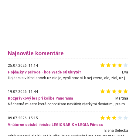
Najnovšie komentáre
25.07.2026, 11:14
Hojdačky v prírode - kde všade sú ukryté?
Eva
Hojdacka v Krpelanoch uz nie je, vysli sme si k nej vcera, ale, zial, uz je znicena. Ak sem planujete cestu len kvoli hojdacke, mozete si ju usetrit. Krasny vyhlad je tu vsak aj bez hojdacky :-)
19.07.2026, 11:44
Rozprávkový les pri kolibe Panoráma
Martina
Nádherné miesto ktoré odporúčam navštíviť všetkými desiatimi, pre rodiny s deťmi, dôchodcom... Proste a jednoducho ozaj rozprávkový les.. určite ešte prídeme. Odniesli sme si na pamiatku krásne tričká,
09.07.2026, 15:15
Vnútorné detské ihrisko LEGIONARIK v LEGIA Fitness
Elena Selecká