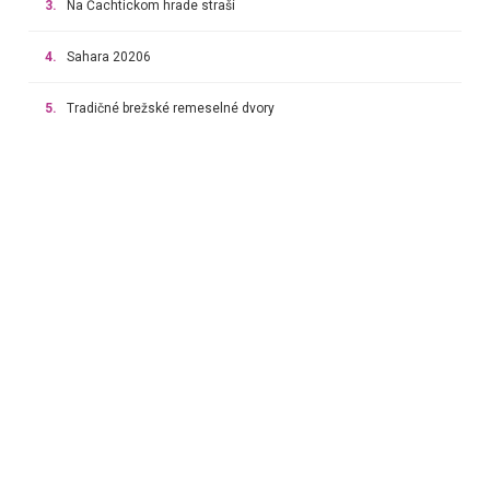
3.
Na Čachtickom hrade straší
4.
Sahara 20206
5.
Tradičné brežské remeselné dvory