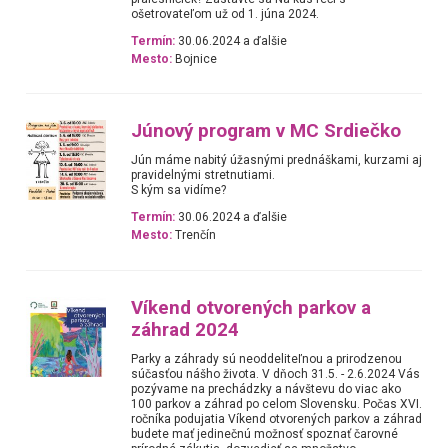
ošetrovateľom už od 1. júna 2024.
Termín:
30.06.2024 a ďalšie
Mesto:
Bojnice
Júnový program v MC Srdiečko
Jún máme nabitý úžasnými prednáškami, kurzami aj
pravidelnými stretnutiami.
S kým sa vidíme?
Termín:
30.06.2024 a ďalšie
Mesto:
Trenčín
Víkend otvorených parkov a
záhrad 2024
Parky a záhrady sú neoddeliteľnou a prirodzenou
súčasťou nášho života. V dňoch 31.5. - 2.6.2024 Vás
pozývame na prechádzky a návštevu do viac ako
100 parkov a záhrad po celom Slovensku. Počas XVI.
ročníka podujatia Víkend otvorených parkov a záhrad
budete mať jedinečnú možnosť spoznať čarovné