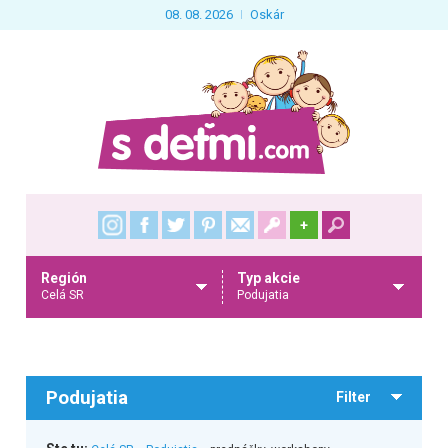
08. 08. 2026
Oskár
+
Región
Typ akcie
Celá SR
Podujatia
Podujatia
Filter