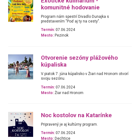
Exotické kulinárium -
komunitné hodovanie
Program nám spestrí Divadlo Dunajka s
predstavením "Poď aj ty na cesty".
Termín:
07.06.2024
Mesto:
Pezinok
Otvorenie sezóny plážového
kúpaliska
V piatok 7. júna kúpalisko v Žiari nad Hronom otvorí
svoju sezónu.
Termín:
07.06.2024
Mesto:
Žiar nad Hronom
Noc kostolov na Katarínke
Pripravený je aj kultúrny program.
Termín:
07.06.2024
Mesto:
Dechtice