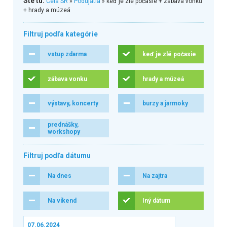
Ste tu:
Celá SR
»
Podujatia
» keď je zlé počasie + zábava vonku
+ hrady a múzeá
Filtruj podľa kategórie
vstup zdarma
keď je zlé počasie
zábava vonku
hrady a múzeá
výstavy, koncerty
burzy a jarmoky
prednášky,
workshopy
Filtruj podľa dátumu
Na dnes
Na zajtra
Na víkend
Iný dátum