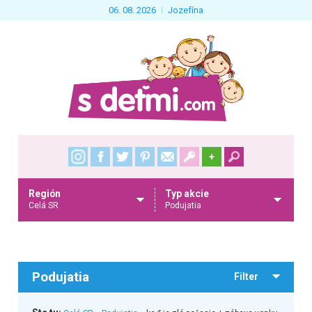
06. 08. 2026
Jozefína
+
Región
Typ akcie
Celá SR
Podujatia
Podujatia
Filter