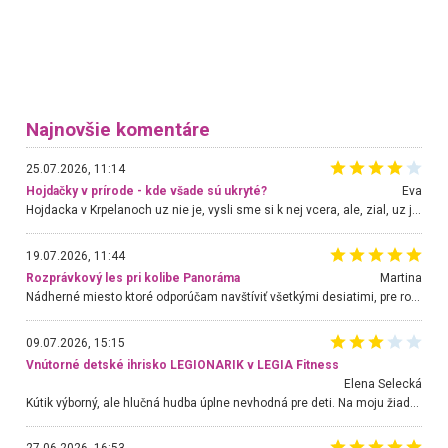
Najnovšie komentáre
25.07.2026, 11:14
Hojdačky v prírode - kde všade sú ukryté?
Eva
Hojdacka v Krpelanoch uz nie je, vysli sme si k nej vcera, ale, zial, uz je znicena. Ak sem planujete cestu len kvoli hojdacke, mozete si ju usetrit. Krasny vyhlad je tu vsak aj bez hojdacky :-)
19.07.2026, 11:44
Rozprávkový les pri kolibe Panoráma
Martina
Nádherné miesto ktoré odporúčam navštíviť všetkými desiatimi, pre rodiny s deťmi, dôchodcom... Proste a jednoducho ozaj rozprávkový les.. určite ešte prídeme. Odniesli sme si na pamiatku krásne tričká,
09.07.2026, 15:15
Vnútorné detské ihrisko LEGIONARIK v LEGIA Fitness
Elena Selecká
Kútik výborný, ale hlučná hudba úplne nevhodná pre deti. Na moju žiadosť o aspoň sušenie nereagovali.