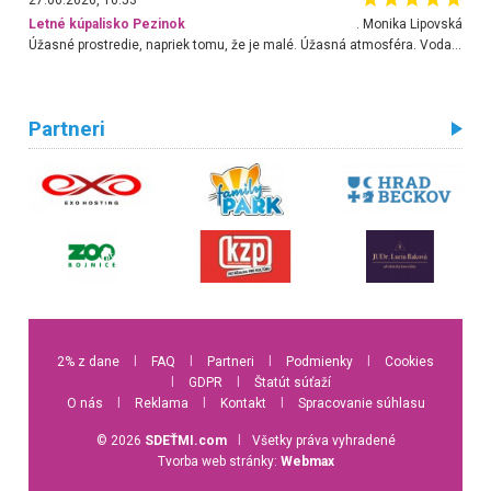
27.06.2026, 16:53
Letné kúpalisko Pezinok
. Monika Lipovská
Úžasné prostredie, napriek tomu, že je malé. Úžasná atmosféra. Voda fantastická a nádherná. Ľudí je pomerne veľa, ale su mili a ohľaduplní. Je veľmi zaujímavé sledovať, ako dokážu spolu športovať cudzí ľudia a bez ohľadu na vek. Vládne tu pohoda. Vnuka neviem dostať z vody. Ďakujem za krásny deň . Urcite sa sem vrátim. Jediný problém je s parkovaním, ale aj ten sa mi podarilo vyriešiť. Monika Bratislava
Partneri
2% z dane
l
FAQ
l
Partneri
l
Podmienky
l
Cookies
l
GDPR
l
Štatút súťaží
O nás
l
Reklama
l
Kontakt
l
Spracovanie súhlasu
© 2026
SDEŤMI.com
l
Všetky práva vyhradené
Tvorba web stránky:
Webmax