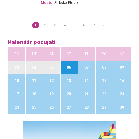
Mesto:
Štrbské Pleso
1
2
3
4
5
6
7
»
Kalendár podujatí
PO
UT
ST
ŠT
PI
SO
NE
03
04
05
06
07
08
09
10
11
12
13
14
15
16
17
18
19
20
21
22
23
24
25
26
27
28
29
30