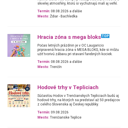
skvelej atmosféry, ktorú si vychutnajú malí aj veľkí.
Termín:
08.08.2026 a ďalšie
Mesto:
Ždiar - Bachledka
Hracia zóna s mega bloks
TOP
Počas letných prázdnin je v OC Laugaricio
pripravená hracia zóna s MEGA BLOKS, kde si môžu
užiť tvorivú zábavu pri stavaní farebných kociek.
Termín:
08.08.2026 a ďalšie
Mesto:
Trenčín
Hodové trhy v Tepliciach
Súčasťou Hodov v Trenčianskych Tepliciach budú aj
hodové trhy, na ktorých sa predstaví až 50 predajcov
z celého Slovenska aj Českej republiky.
Termín:
09.08.2026
Mesto:
Trenčianske Teplice