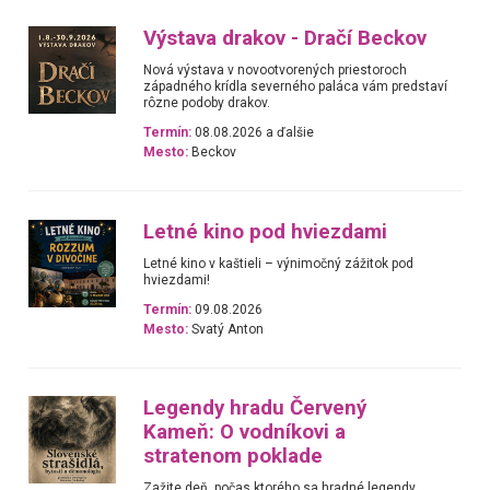
Výstava drakov - Dračí Beckov
Nová výstava v novootvorených priestoroch
západného krídla severného paláca vám predstaví
rôzne podoby drakov.
Termín:
08.08.2026 a ďalšie
Mesto:
Beckov
Letné kino pod hviezdami
Letné kino v kaštieli – výnimočný zážitok pod
hviezdami!
Termín:
09.08.2026
Mesto:
Svatý Anton
Legendy hradu Červený
Kameň: O vodníkovi a
stratenom poklade
Zažite deň, počas ktorého sa hradné legendy