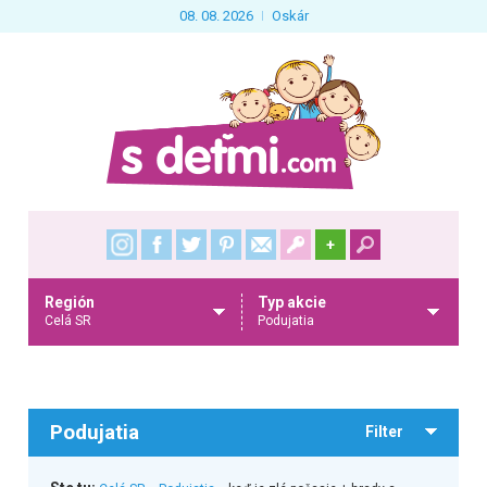
08. 08. 2026
Oskár
+
Región
Typ akcie
Celá SR
Podujatia
Podujatia
Filter