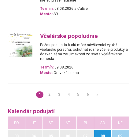
nie sú práve nadšené
Termín:
08.08.2026 a ďalšie
Mesto:
SR
Včelárske popoludnie
Počas podujatia budú môcť návštevníci využiť
včelársku poradňu, ochutnať rôzne včelie produkty a
dozvedieť sa zaujímavosti zo sveta včelárskeho
remesla.
Termín:
09.08.2026
Mesto:
Oravská Lesná
1
2
3
4
5
6
»
Kalendár podujatí
PO
UT
ST
ŠT
PI
SO
NE
03
04
05
06
07
08
09