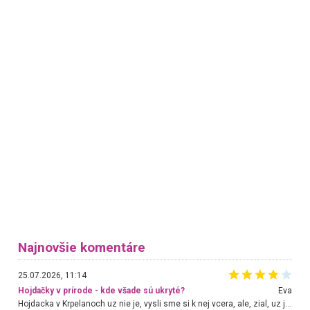
Najnovšie komentáre
25.07.2026, 11:14
Hojdačky v prírode - kde všade sú ukryté?
Eva
Hojdacka v Krpelanoch uz nie je, vysli sme si k nej vcera, ale, zial, uz je znicena. Ak sem planujete cestu len kvoli hojdacke, mozete si ju usetrit. Krasny vyhlad je tu vsak aj bez hojdacky :-)