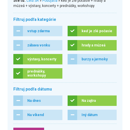
Ste tu:
Celá SR
»
Podujatia
» keď je zlé počasie + hrady a
múzeá + výstavy, koncerty + prednášky, workshopy
Filtruj podľa kategórie
vstup zdarma
keď je zlé počasie
zábava vonku
hrady a múzeá
výstavy, koncerty
burzy a jarmoky
prednášky,
workshopy
Filtruj podľa dátumu
Na dnes
Na zajtra
Na víkend
Iný dátum