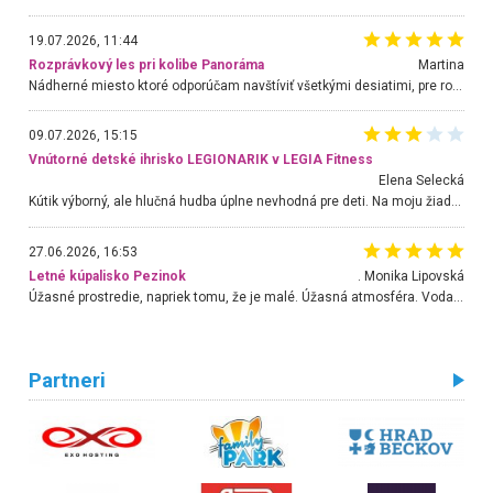
19.07.2026, 11:44
Rozprávkový les pri kolibe Panoráma
Martina
Nádherné miesto ktoré odporúčam navštíviť všetkými desiatimi, pre rodiny s deťmi, dôchodcom... Proste a jednoducho ozaj rozprávkový les.. určite ešte prídeme. Odniesli sme si na pamiatku krásne tričká,
09.07.2026, 15:15
Vnútorné detské ihrisko LEGIONARIK v LEGIA Fitness
Elena Selecká
Kútik výborný, ale hlučná hudba úplne nevhodná pre deti. Na moju žiadosť o aspoň sušenie nereagovali.
27.06.2026, 16:53
Letné kúpalisko Pezinok
. Monika Lipovská
Úžasné prostredie, napriek tomu, že je malé. Úžasná atmosféra. Voda fantastická a nádherná. Ľudí je pomerne veľa, ale su mili a ohľaduplní. Je veľmi zaujímavé sledovať, ako dokážu spolu športovať cudzí ľudia a bez ohľadu na vek. Vládne tu pohoda. Vnuka neviem dostať z vody. Ďakujem za krásny deň . Urcite sa sem vrátim. Jediný problém je s parkovaním, ale aj ten sa mi podarilo vyriešiť. Monika Bratislava
Partneri