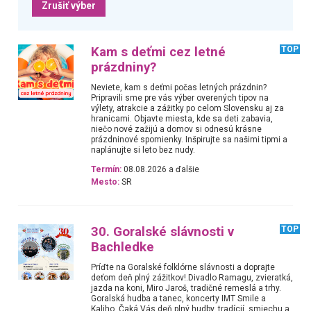
Zrušiť výber
Kam s deťmi cez letné
TOP
prázdniny?
Neviete, kam s deťmi počas letných prázdnin?
Pripravili sme pre vás výber overených tipov na
výlety, atrakcie a zážitky po celom Slovensku aj za
hranicami. Objavte miesta, kde sa deti zabavia,
niečo nové zažijú a domov si odnesú krásne
prázdninové spomienky. Inšpirujte sa našimi tipmi a
naplánujte si leto bez nudy.
Termín:
08.08.2026 a ďalšie
Mesto:
SR
30. Goralské slávnosti v
TOP
Bachledke
Príďte na Goralské folklórne slávnosti a doprajte
deťom deň plný zážitkov!.Divadlo Ramagu, zvieratká,
jazda na koni, Miro Jaroš, tradičné remeslá a trhy.
Goralská hudba a tanec, koncerty IMT Smile a
Kaliho. Čaká Vás deň plný hudby, tradícií, smiechu a