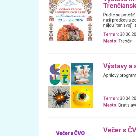
Trenčians
Príďte sa potešiť
naši predkovia zd
nájdu "ten svoj", 
Termín:
30.06.20
Mesto:
Trenčín
Výstavy a 
Aprílový program 
Termín:
30.04.20
Mesto:
Bratislav
Večer s ČV