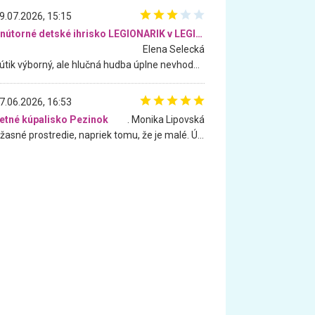
9.07.2026, 15:15
Vnútorné detské ihrisko LEGIONARIK v LEGIA Fitness
Elena Selecká
Kútik výborný, ale hlučná hudba úplne nevhodná pre deti. Na moju žiadosť o aspoň sušenie nereagovali.
7.06.2026, 16:53
etné kúpalisko Pezinok
. Monika Lipovská
Úžasné prostredie, napriek tomu, že je malé. Úžasná atmosféra. Voda fantastická a nádherná. Ľudí je pomerne veľa, ale su mili a ohľaduplní. Je veľmi zaujímavé sledovať, ako dokážu spolu športovať cudzí ľudia a bez ohľadu na vek. Vládne tu pohoda. Vnuka neviem dostať z vody. Ďakujem za krásny deň . Urcite sa sem vrátim. Jediný problém je s parkovaním, ale aj ten sa mi podarilo vyriešiť. Monika Bratislava