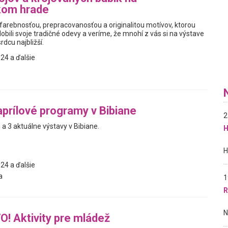
kom hrade
 farebnosťou, prepracovanosťou a originalitou motívov, ktorou
obili svoje tradičné odevy a veríme, že mnohí z vás si na výstave
srdcu najbližší.
24 a ďalšie
aprílové programy v Bibiane
2
a 3 aktuálne výstavy v Bibiane.
H
24 a ďalšie
a
1
R
O! Aktivity pre mládež