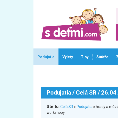
Podujatia
Výlety
Tipy
Súťaže
Podujatia
/ Celá SR / 26.04
Ste tu:
Celá SR
»
Podujatia
» hrady a múze
workshopy