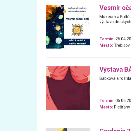
Vesmír oča
Múzeum a Kultúrn
výstavu detských
Termín:
26.04.20
Mesto:
Trebišov
Výstava 
Bábková a rozhla
Termín:
05.06.20
Mesto:
Piešťany