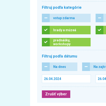
Filtruj podľa kategórie
vstup zdarma
hrady a múzeá
prednášky,
workshopy
Filtruj podľa dátumu
Na dnes
Na zajt
Zrušiť výber