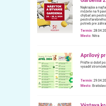
Gardenia 
Najkrajšia a najfa
môžete na 9 pav
chýbať ani pestr
pestrofarebného s
potrieb pre záhr
Termín:
28.04.20
Mesto:
Nitra
Aprílový 
Príďte si dobiť po
vysadiť stromček,
Termín:
29.04.20
Mesto:
Bratislav
Výstava kr