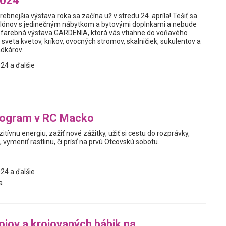
2024
rebnejšia výstava roka sa začína už v stredu 24. apríla! Tešiť sa
ilónov s jedinečným nábytkom a bytovými doplnkami a nebude
ofarebná výstava GARDENIA, ktorá vás vtiahne do voňavého
veta kvetov, kríkov, ovocných stromov, skalničiek, sukulentov a
adkárov.
24 a ďalšie
program v RC Macko
zitívnu energiu, zažiť nové zážitky, užiť si cestu do rozprávky,
 vymeniť rastlinu, či prísť na prvú Otcovskú sobotu.
24 a ďalšie
a
ojov a krojovaných bábik na