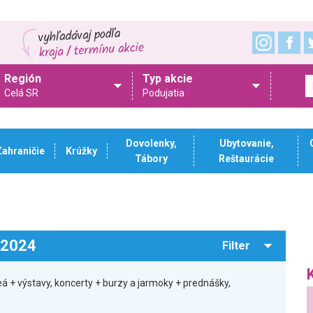
Región
Typ akcie
Celá SR
Podujatia
Dovolenky,
Ubytovanie,
Zahraničie
Krúžky
Tábory
Reštaurácie
.2024
Filter
á + výstavy, koncerty + burzy a jarmoky + prednášky,