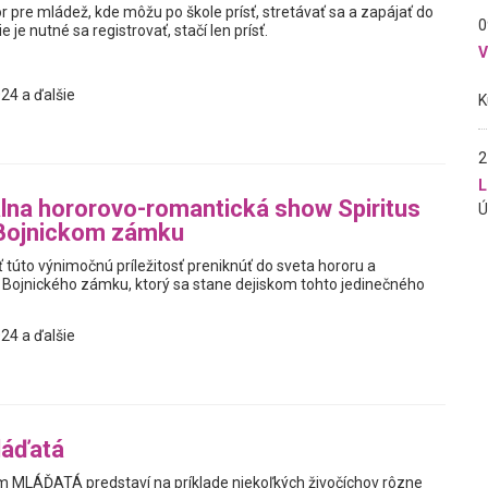
 pre mládež, kde môžu po škole prísť, stretávať sa a zapájať do
0
ie je nutné sa registrovať, stačí len prísť.
24 a ďalšie
2
L
lna hororovo-romantická show Spiritus
 Bojnickom zámku
ť túto výnimočnú príležitosť preniknúť do sveta hororu a
i Bojnického zámku, ktorý sa stane dejiskom tohto jedinečného
24 a ďalšie
láďatá
 MLÁĎATÁ predstaví na príklade niekoľkých živočíchov rôzne