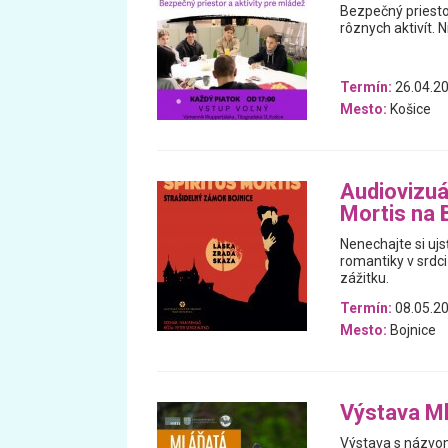
Bezpečný priestor
rôznych aktivít. N
Termín:
26.04.20
Mesto:
Košice
Audiovizuá
Mortis na
Nenechajte si ujs
romantiky v srdc
zážitku.
Termín:
08.05.20
Mesto:
Bojnice
Výstava M
Výstava s názvom