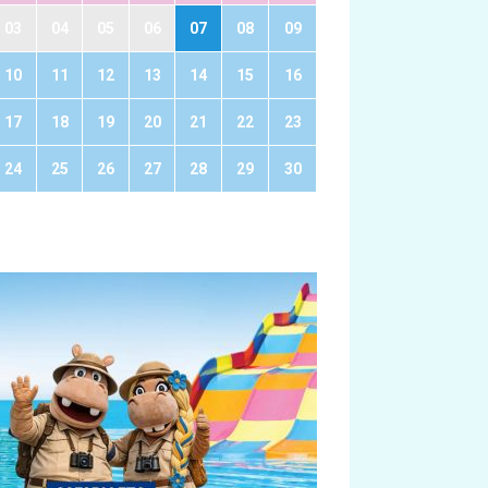
03
04
05
06
07
08
09
10
11
12
13
14
15
16
17
18
19
20
21
22
23
24
25
26
27
28
29
30