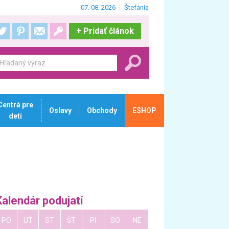
07. 08. 2026
Štefánia
+
Pridať článok
Centrá pre
Oslavy
Obchody
ESHOP
deti
Kalendár podujatí
PO
UT
ST
ŠT
PI
SO
NE