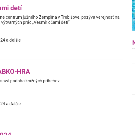
mi detí
e centrum južného Zemplína v Trebišove, pozýva verejnosť na
 výtvarných prác „Vesmír očami detí“.
24 a ďalšie
BÁBKO-HRA
sová podoba knižných príbehov.
24 a ďalšie