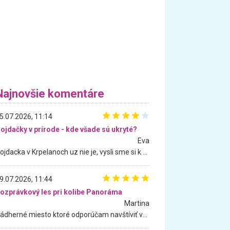
Najnovšie komentáre
5.07.2026, 11:14
ojdačky v prírode - kde všade sú ukryté?
Eva
Hojdacka v Krpelanoch uz nie je, vysli sme si k nej vcera, ale, zial, uz je znicena. Ak sem planujete cestu len kvoli hojdacke, mozete si ju usetrit. Krasny vyhlad je tu vsak aj bez hojdacky :-)
9.07.2026, 11:44
ozprávkový les pri kolibe Panoráma
Martina
Nádherné miesto ktoré odporúčam navštíviť všetkými desiatimi, pre rodiny s deťmi, dôchodcom... Proste a jednoducho ozaj rozprávkový les.. určite ešte prídeme. Odniesli sme si na pamiatku krásne tričká,