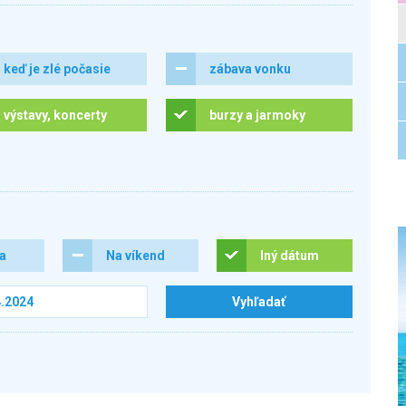
keď je zlé počasie
zábava vonku
výstavy, koncerty
burzy a jarmoky
ra
Na víkend
Iný dátum