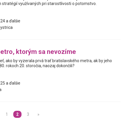
 stratégií využívaných pri starostlivosti o potomstvo.
24 a ďalšie
ystrica
etro, ktorým sa nevozíme
ieť, ako by vyzerala prvá trať bratislavského metra, ak by jeho
80. rokoch 20. storočia, naozaj dokončili?
25 a ďalšie
a
1
2
3
»