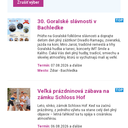
Zrušiť výber
30. Goralské slávnosti v
TOP
Bachledke
Príďte na Goralské folklórne slávnosti a doprajte
deťom deň plný zážitkov!.Divadlo Ramagu, zvieratká,
jazda na koni, Miro Jaroš, tradičné remeslá a trhy.
Goralská hudba a tanec, koncerty IMT Smile a
Kaliho. Čaká Vás deň plný hudby, tradícií, smiechu a
skvelej atmosféry, ktorú si vychutnajú malí aj veľkí.
Termín:
07.08.2026 a ďalšie
Mesto:
Ždiar - Bachledka
Veľká prázdninová zábava na
TOP
zámku Schloss Hof
Leto, slnko, zámok Schloss Hof: Keď sa začnú
prázdniny, z jedného výletu sa stane celý deň plný
objavov – letná ľahkosť sa tu spája s cisárskou
atmosférou.
Termín:
06.08.2026 a ďalšie