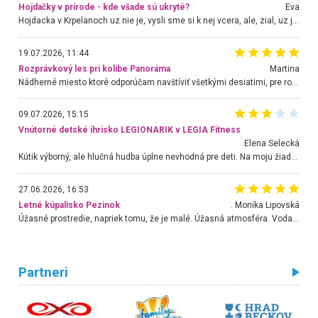
Hojdačky v prírode - kde všade sú ukryté?
Eva
Hojdacka v Krpelanoch uz nie je, vysli sme si k nej vcera, ale, zial, uz je znicena. Ak sem planujete cestu len kvoli hojdacke, mozete si ju usetrit. Krasny vyhlad je tu vsak aj bez hojdacky :-)
19.07.2026, 11:44
Rozprávkový les pri kolibe Panoráma
Martina
Nádherné miesto ktoré odporúčam navštíviť všetkými desiatimi, pre rodiny s deťmi, dôchodcom... Proste a jednoducho ozaj rozprávkový les.. určite ešte prídeme. Odniesli sme si na pamiatku krásne tričká,
09.07.2026, 15:15
Vnútorné detské ihrisko LEGIONARIK v LEGIA Fitness
Elena Selecká
Kútik výborný, ale hlučná hudba úplne nevhodná pre deti. Na moju žiadosť o aspoň sušenie nereagovali.
27.06.2026, 16:53
Letné kúpalisko Pezinok
. Monika Lipovská
Úžasné prostredie, napriek tomu, že je malé. Úžasná atmosféra. Voda fantastická a nádherná. Ľudí je pomerne veľa, ale su mili a ohľaduplní. Je veľmi zaujímavé sledovať, ako dokážu spolu športovať cudzí ľudia a bez ohľadu na vek. Vládne tu pohoda. Vnuka neviem dostať z vody. Ďakujem za krásny deň . Urcite sa sem vrátim. Jediný problém je s parkovaním, ale aj ten sa mi podarilo vyriešiť. Monika Bratislava
Partneri