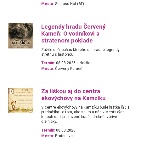
Mesto:
Schloss Hof (AT)
Legendy hradu Červený
Kameň: O vodníkovi a
stratenom poklade
Zažite deň, počas ktorého sa hradné legendy
stretnú s históriou.
Termín:
08.08.2026 a ďalšie
Mesto:
Červený Kameň
Za líškou aj do centra
ekovýchovy na Kamzíku
V centre ekovýchovy na Kamzíku bude krátka líščia
prednáška - o tom, ako sa im u nás v Mestských
lesoch darí; pripravené budú i drobné tvorivé
dielničky.
Termín:
08.08.2026
Mesto:
Bratislava