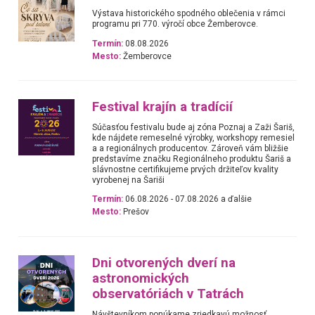
Výstava historického spodného oblečenia v rámci
programu pri 770. výročí obce Žemberovce.
Termín:
08.08.2026
Mesto:
Žemberovce
Festival krajín a tradícií
Súčasťou festivalu bude aj zóna Poznaj a Zaži Šariš,
kde nájdete remeselné výrobky, workshopy remesiel
a a regionálnych producentov. Zároveň vám bližšie
predstavíme značku Regionálneho produktu Šariš a
slávnostne certifikujeme prvých držiteľov kvality
vyrobenej na Šariši
Termín:
06.08.2026 - 07.08.2026 a ďalšie
Mesto:
Prešov
Dni otvorených dverí na
astronomických
observatóriách v Tatrách
Návštevníkom ponúkame zriedkavú možnosť