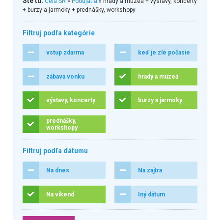
Ste tu:
Celá SR
»
Podujatia
» hrady a múzeá + výstavy, koncerty
+ burzy a jarmoky + prednášky, workshopy
Filtruj podľa kategórie
vstup zdarma
keď je zlé počasie
zábava vonku
hrady a múzeá
výstavy, koncerty
burzy a jarmoky
prednášky,
workshopy
Filtruj podľa dátumu
Na dnes
Na zajtra
Na víkend
Iný dátum