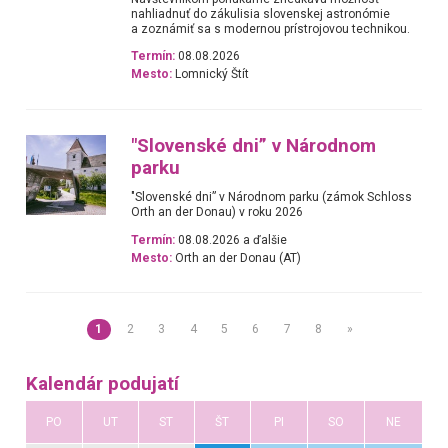
nahliadnuť do zákulisia slovenskej astronómie
a zoznámiť sa s modernou prístrojovou technikou.
Termín:
08.08.2026
Mesto:
Lomnický Štít
"Slovenské dni” v Národnom
parku
"Slovenské dni” v Národnom parku (zámok Schloss
Orth an der Donau) v roku 2026
Termín:
08.08.2026 a ďalšie
Mesto:
Orth an der Donau (AT)
1
2
3
4
5
6
7
8
»
Kalendár podujatí
PO
UT
ST
ŠT
PI
SO
NE