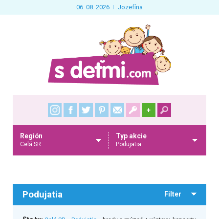
06. 08. 2026
Jozefína
+
Región
Typ akcie
Celá SR
Podujatia
Podujatia
Filter