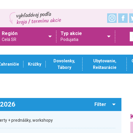
Región
Typ akcie
Celá SR
Podujatia
Dovolenky,
Ubytovanie,
Zahraničie
Krúžky
Tábory
Reštaurácie
.2026
Filter
certy + prednášky, workshopy