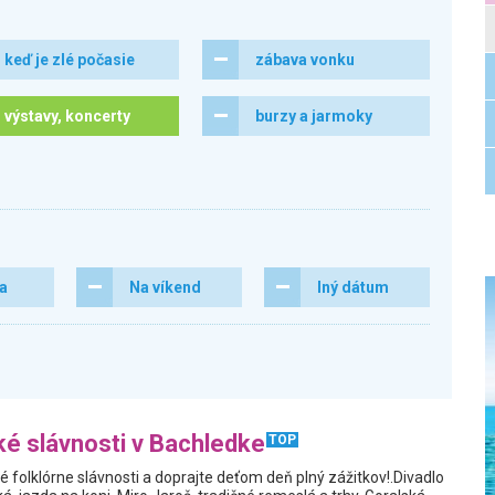
keď je zlé počasie
zábava vonku
výstavy, koncerty
burzy a jarmoky
ra
Na víkend
Iný dátum
ké slávnosti v Bachledke
TOP
é folklórne slávnosti a doprajte deťom deň plný zážitkov!.Divadlo