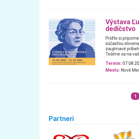
Výstava Ľu
dedičstvo
Príďte si pripome
súčasťou slovens
zaujímavé príbehy
Tešíme sa na vaš
Termín:
07.08.20
Mesto:
Nové Me
1
Partneri