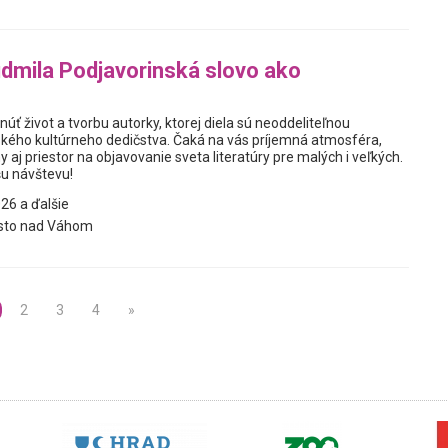
dmila Podjavorinská slovo ako
núť život a tvorbu autorky, ktorej diela sú neoddeliteľnou
kého kultúrneho dedičstva. Čaká na vás príjemná atmosféra,
 aj priestor na objavovanie sveta literatúry pre malých i veľkých.
u návštevu!
26 a ďalšie
sto nad Váhom
2
3
4
»