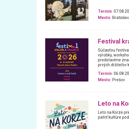
Termín:
07.08.20
Mesto:
Bratislav
Festival kra
Súčasťou festiva
výrobky, worksho
predstavíme znač
prvých držiteľov k
Termín:
06.08.20
Mesto:
Prešov
Leto na Ko
Leto na Korze pri
patriť kultúre p