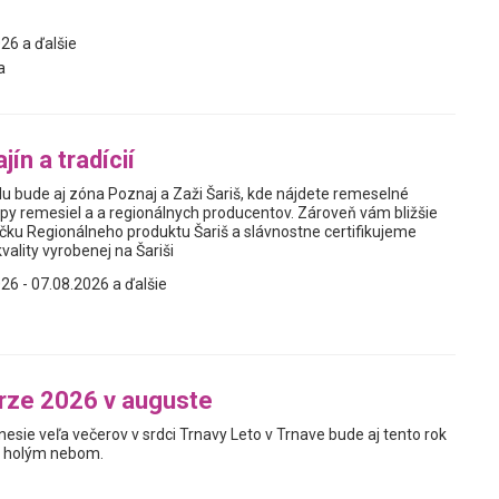
26 a ďalšie
a
jín a tradícií
lu bude aj zóna Poznaj a Zaži Šariš, kde nájdete remeselné
py remesiel a a regionálnych producentov. Zároveň vám bližšie
ku Regionálneho produktu Šariš a slávnostne certifikujeme
vality vyrobenej na Šariši
26 - 07.08.2026 a ďalšie
rze 2026 v auguste
nesie veľa večerov v srdci Trnavy Leto v Trnave bude aj tento rok
od holým nebom.