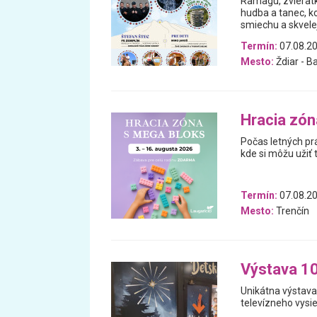
Ramagu, zvieratká
hudba a tanec, ko
smiechu a skvelej
Termín:
07.08.20
Mesto:
Ždiar - B
Hracia zón
Počas letných pr
kde si môžu užiť 
Termín:
07.08.20
Mesto:
Trenčín
Výstava 1
Unikátna výstava
televízneho vysie