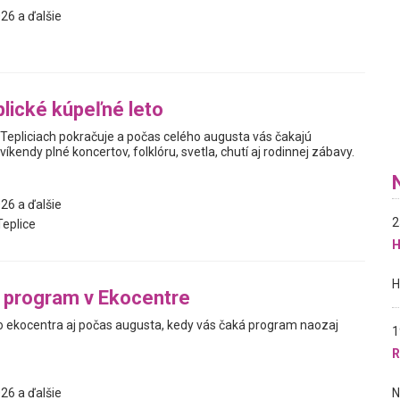
26 a ďalšie
lické kúpeľné leto
 Tepliciach pokračuje a počas celého augusta vás čakajú
kendy plné koncertov, folklóru, svetla, chutí aj rodinnej zábavy.
26 a ďalšie
2
eplice
H
 program v Ekocentre
ekocentra aj počas augusta, kedy vás čaká program naozaj
1
R
26 a ďalšie