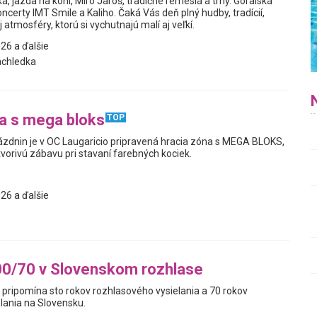
, jazda na koni, Miro Jaroš, tradičné remeslá a trhy. Goralská
ncerty IMT Smile a Kaliho. Čaká Vás deň plný hudby, tradícií,
 atmosféry, ktorú si vychutnajú malí aj veľkí.
26 a ďalšie
achledka
a s mega bloks
TOP
ázdnin je v OC Laugaricio pripravená hracia zóna s MEGA BLOKS,
tvorivú zábavu pri stavaní farebných kociek.
26 a ďalšie
00/70 v Slovenskom rozhlase
 pripomína sto rokov rozhlasového vysielania a 70 rokov
lania na Slovensku.