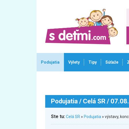
Podujatia
Výlety
Tipy
Súťaže
Podujatia
/ Celá SR / 07.08
Ste tu:
Celá SR
»
Podujatia
» výstavy, kon