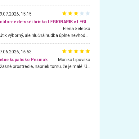
9.07.2026, 15:15
Vnútorné detské ihrisko LEGIONARIK v LEGIA Fitness
Elena Selecká
Kútik výborný, ale hlučná hudba úplne nevhodná pre deti. Na moju žiadosť o aspoň sušenie nereagovali.
7.06.2026, 16:53
etné kúpalisko Pezinok
. Monika Lipovská
Úžasné prostredie, napriek tomu, že je malé. Úžasná atmosféra. Voda fantastická a nádherná. Ľudí je pomerne veľa, ale su mili a ohľaduplní. Je veľmi zaujímavé sledovať, ako dokážu spolu športovať cudzí ľudia a bez ohľadu na vek. Vládne tu pohoda. Vnuka neviem dostať z vody. Ďakujem za krásny deň . Urcite sa sem vrátim. Jediný problém je s parkovaním, ale aj ten sa mi podarilo vyriešiť. Monika Bratislava