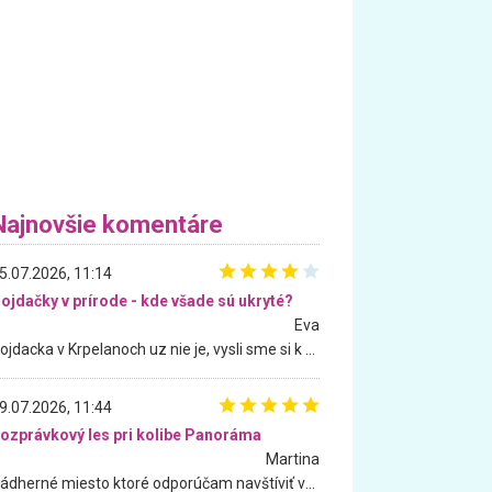
Najnovšie komentáre
5.07.2026, 11:14
ojdačky v prírode - kde všade sú ukryté?
Eva
Hojdacka v Krpelanoch uz nie je, vysli sme si k nej vcera, ale, zial, uz je znicena. Ak sem planujete cestu len kvoli hojdacke, mozete si ju usetrit. Krasny vyhlad je tu vsak aj bez hojdacky :-)
9.07.2026, 11:44
ozprávkový les pri kolibe Panoráma
Martina
Nádherné miesto ktoré odporúčam navštíviť všetkými desiatimi, pre rodiny s deťmi, dôchodcom... Proste a jednoducho ozaj rozprávkový les.. určite ešte prídeme. Odniesli sme si na pamiatku krásne tričká,