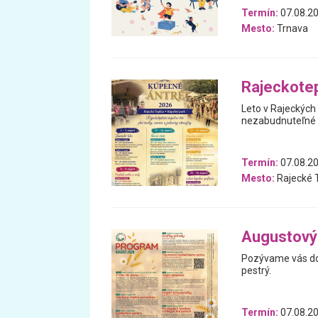
Termín:
07.08.20
Mesto:
Trnava
Rajeckotep
Leto v Rajeckých
nezabudnuteľné ví
Termín:
07.08.20
Mesto:
Rajecké T
Augustový
Pozývame vás do 
pestrý.
Termín:
07.08.20