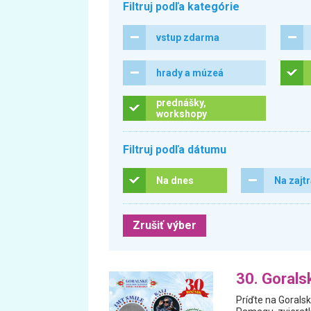
Filtruj podľa kategórie
vstup zdarma
hrady a múzeá
prednášky,
workshopy
Filtruj podľa dátumu
Na dnes
Na zajt
Zrušiť výber
30. Gorals
Príďte na Goralsk