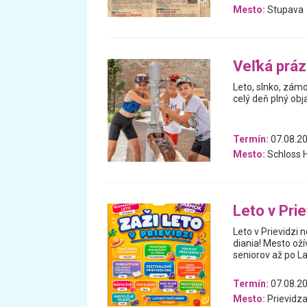
Mesto:
Stupava
Veľká prá
Leto, slnko, zám
celý deň plný obj
Termín:
07.08.20
Mesto:
Schloss H
Leto v Prie
Leto v Prievidzi 
diania! Mesto ož
seniorov až po La
Termín:
07.08.20
Mesto:
Prievidz