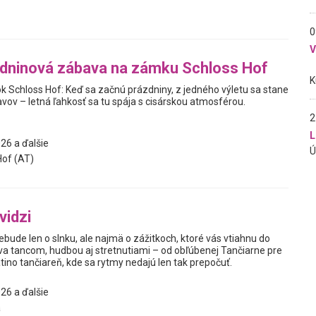
0
zdninová zábava na zámku Schloss Hof
ok Schloss Hof: Keď sa začnú prázdniny, z jedného výletu sa stane
avov – letná ľahkosť sa tu spája s cisárskou atmosférou.
2
L
26 a ďalšie
of (AT)
vidzi
nebude len o slnku, ale najmä o zážitkoch, ktoré vás vtiahnu do
íva tancom, hudbou aj stretnutiami – od obľúbenej Tančiarne pre
tino tančiareň, kde sa rytmy nedajú len tak prepočuť.
26 a ďalšie
a