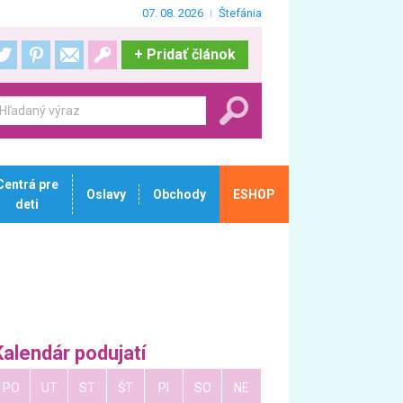
07. 08. 2026
Štefánia
+
Pridať článok
Centrá pre
Oslavy
Obchody
ESHOP
deti
Kalendár podujatí
PO
UT
ST
ŠT
PI
SO
NE