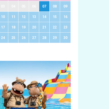
03
04
05
06
07
08
09
10
11
12
13
14
15
16
17
18
19
20
21
22
23
24
25
26
27
28
29
30