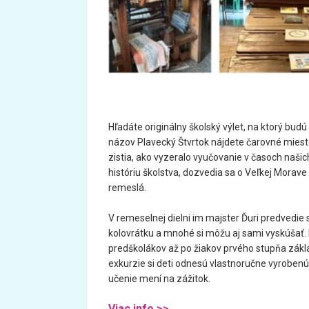
Hľadáte originálny školský výlet, na ktorý bud
názov Plavecký Štvrtok nájdete čarovné miesto 
zistia, ako vyzeralo vyučovanie v časoch našic
históriu školstva, dozvedia sa o Veľkej Morave
remeslá.
V remeselnej dielni im majster Ďuri predvedie 
kolovrátku a mnohé si môžu aj sami vyskúšať. 
predškolákov až po žiakov prvého stupňa zákla
exkurzie si deti odnesú vlastnoručne vyrobenú
učenie mení na zážitok.
Viac info >>