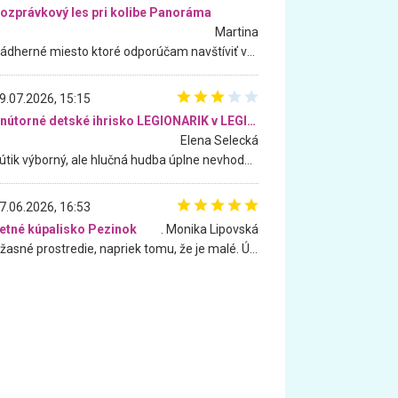
ozprávkový les pri kolibe Panoráma
Martina
Nádherné miesto ktoré odporúčam navštíviť všetkými desiatimi, pre rodiny s deťmi, dôchodcom... Proste a jednoducho ozaj rozprávkový les.. určite ešte prídeme. Odniesli sme si na pamiatku krásne tričká,
9.07.2026, 15:15
Vnútorné detské ihrisko LEGIONARIK v LEGIA Fitness
Elena Selecká
Kútik výborný, ale hlučná hudba úplne nevhodná pre deti. Na moju žiadosť o aspoň sušenie nereagovali.
7.06.2026, 16:53
etné kúpalisko Pezinok
. Monika Lipovská
Úžasné prostredie, napriek tomu, že je malé. Úžasná atmosféra. Voda fantastická a nádherná. Ľudí je pomerne veľa, ale su mili a ohľaduplní. Je veľmi zaujímavé sledovať, ako dokážu spolu športovať cudzí ľudia a bez ohľadu na vek. Vládne tu pohoda. Vnuka neviem dostať z vody. Ďakujem za krásny deň . Urcite sa sem vrátim. Jediný problém je s parkovaním, ale aj ten sa mi podarilo vyriešiť. Monika Bratislava