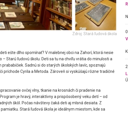
R
0
Zdroj: Stará ľudová škola
ú deti ešte dlho spomínať? V malebnej obci na Zahorí, ktorá nesie
– Starú ľudovú školu. Deti sa tu na chvíľu vrátia do minulosti a
h prababičiek. Sadnú si do starých školských lavíc, spoznajú
2
 či príchode Cyrila a Metoda. Zároveň si vyskúšajú rôzne tradičné
L
spracovanie ovčej vlny, tkanie na krosnách či pradenie na
Program je hravý, interaktívny a prispôsobený veku detí – od
dných škôl. Počas návštevy čaká deti aj mlsná desiata. Z
 pamiatku. Stará ľudová škola je ideálnym miestom, kde sa