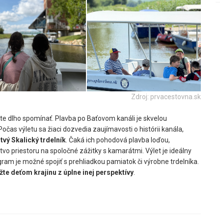
Zdroj: prvacestovna.sk
šte dlho spomínať. Plavba po Baťovom kanáli je skvelou
 Počas výletu sa žiaci dozvedia zaujímavosti o histórii kanála,
tvý Skalický trdelník
. Čaká ich pohodová plavba loďou,
o priestoru na spoločné zážitky s kamarátmi. Výlet je ideálny
gram je možné spojiť s prehliadkou pamiatok či výrobne trdelníka.
žte deťom krajinu z úplne inej perspektívy
.