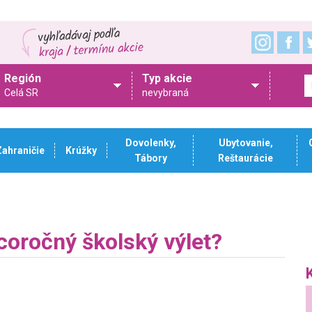
Región
Typ akcie
Celá SR
nevybraná
Dovolenky,
Ubytovanie,
Zahraničie
Krúžky
Tábory
Reštaurácie
oročný školský výlet?