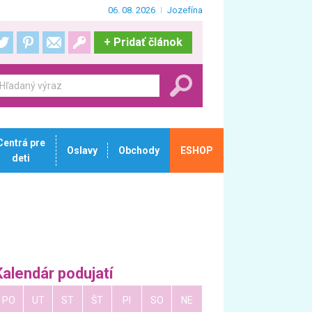
06. 08. 2026
Jozefína
+
Pridať článok
Centrá pre
Oslavy
Obchody
ESHOP
deti
Kalendár podujatí
PO
UT
ST
ŠT
PI
SO
NE