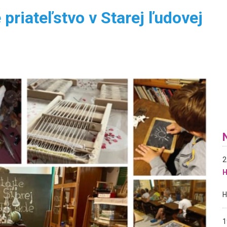
priateľstvo v Starej ľudovej
2
H
1