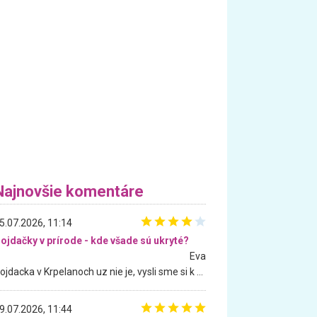
Najnovšie komentáre
5.07.2026, 11:14
ojdačky v prírode - kde všade sú ukryté?
Eva
Hojdacka v Krpelanoch uz nie je, vysli sme si k nej vcera, ale, zial, uz je znicena. Ak sem planujete cestu len kvoli hojdacke, mozete si ju usetrit. Krasny vyhlad je tu vsak aj bez hojdacky :-)
9.07.2026, 11:44