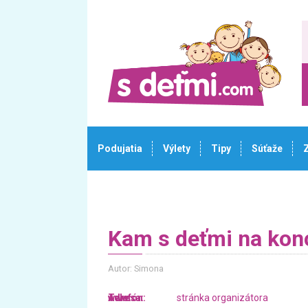
Podujatia
Výlety
Tipy
Súťaže
Kam s deťmi na konc
Autor: Simona
Adresa:
Telefón:
www:
stránka organizátora