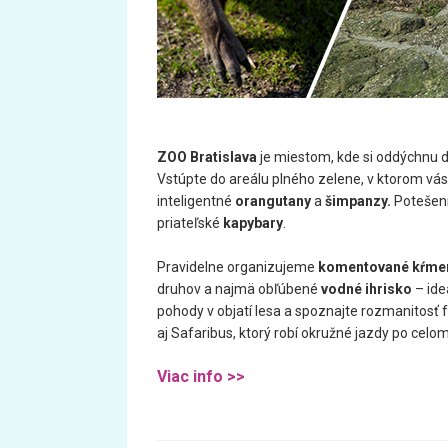
ZOO Bratislava
je miestom, kde si oddýchnu do
Vstúpte do areálu plného zelene, v ktorom vás
inteligentné
orangutany
a
šimpanzy.
Potešení
priateľské
kapybary
.
Pravidelne organizujeme
komentované kŕmen
druhov a najmä obľúbené
vodné ihrisko
– ide
pohody v objatí lesa a spoznajte rozmanitosť 
aj Safaribus, ktorý robí okružné jazdy po celom
Viac info >>