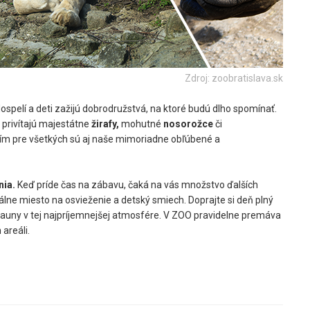
Zdroj: zoobratislava.sk
spelí a deti zažijú dobrodružstvá, na ktoré budú dlho spomínať.
 privítajú majestátne
žirafy,
mohutné
nosorožce
či
m pre všetkých sú aj naše mimoriadne obľúbené a
ia.
Keď príde čas na zábavu, čaká na vás množstvo ďalších
álne miesto na osvieženie a detský smiech. Doprajte si deň plný
fauny v tej najpríjemnejšej atmosfére. V ZOO pravidelne premáva
 areáli.