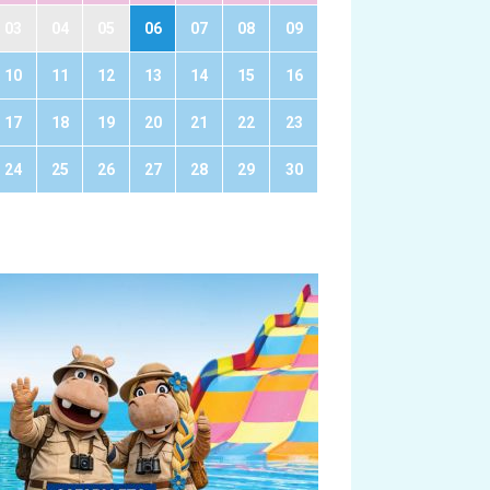
03
04
05
06
07
08
09
10
11
12
13
14
15
16
17
18
19
20
21
22
23
24
25
26
27
28
29
30