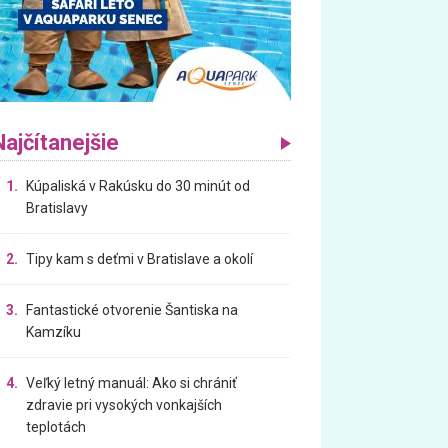
Najčítanejšie
1.
Kúpaliská v Rakúsku do 30 minút od
Bratislavy
2.
Tipy kam s deťmi v Bratislave a okolí
3.
Fantastické otvorenie Šantiska na
Kamzíku
4.
Veľký letný manuál: Ako si chrániť
zdravie pri vysokých vonkajších
teplotách