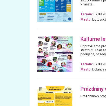
zážitky, letné a p
v meste.
Termín:
07.08.20
Mesto:
Liptovský
Kultúrne le
Pripravili sme pr
stretnutí. Tešiť 
podujatia, besedy
Termín:
07.08.20
Mesto:
Dubnica 
Prázdniny 
Prázdninový prog