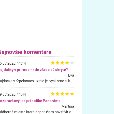
Najnovšie komentáre
5.07.2026, 11:14
ojdačky v prírode - kde všade sú ukryté?
Eva
Hojdacka v Krpelanoch uz nie je, vysli sme si k nej vcera, ale, zial, uz je znicena. Ak sem planujete cestu len kvoli hojdacke, mozete si ju usetrit. Krasny vyhlad je tu vsak aj bez hojdacky :-)
9.07.2026, 11:44
ozprávkový les pri kolibe Panoráma
Martina
Nádherné miesto ktoré odporúčam navštíviť všetkými desiatimi, pre rodiny s deťmi, dôchodcom... Proste a jednoducho ozaj rozprávkový les.. určite ešte prídeme. Odniesli sme si na pamiatku krásne tričká,