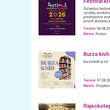
Festival kra
Súčasťou festiva
výrobky, worksho
predstavíme znač
prvých držiteľov k
Termín:
06.08.20
Mesto:
Prešov
Burza kníh
Burza kníh je tu!
Termín:
07.08.20
Mesto:
Stropkov
Rajeckotep