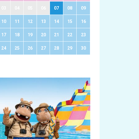
03
04
05
06
07
08
09
10
11
12
13
14
15
16
17
18
19
20
21
22
23
24
25
26
27
28
29
30