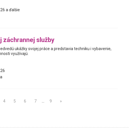
26 a ďalšie
j záchrannej služby
redvedú ukážky svojej práce a predstavia techniku i vybavenie,
innosti využívajú.
026
a
4
5
6
7
…
9
»