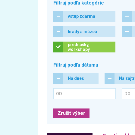
Filtruj podľa kategórie
vstup zdarma
hrady a múzeá
prednášky,
workshopy
Filtruj podľa dátumu
Na dnes
Na zajt
Zrušiť výber