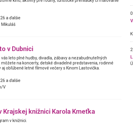
utovné kino, aktivity pre rodiny, turistické prehliadky či maľovanie
0
26 a ďalšie
 Mikuláš
to v Dubnici
2
L
e vás leto plné hudby, divadla, zábavy a nezabudnuteľných
sa môžete na koncerty, detské divadelné predstavenia, rodinné
 aj obľúbené letné filmové večery s Kinom Lastovička.
26 a ďalšie
n/V
v Krajskej knižnici Karola Kmeťka
ram v knižnici.