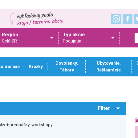
Región
Typ akcie
Celá SR
Podujatia
Dovolenky,
Ubytovanie,
Zahraničie
Krúžky
Tábory
Reštaurácie
Filter
oky + prednášky, workshopy