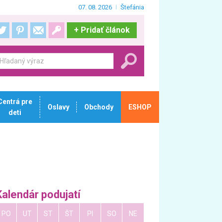
07. 08. 2026
Štefánia
+
Pridať článok
Centrá pre
Oslavy
Obchody
ESHOP
deti
Kalendár podujatí
PO
UT
ST
ŠT
PI
SO
NE