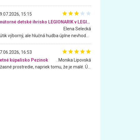
9.07.2026, 15:15
Vnútorné detské ihrisko LEGIONARIK v LEGIA Fitness
Elena Selecká
Kútik výborný, ale hlučná hudba úplne nevhodná pre deti. Na moju žiadosť o aspoň sušenie nereagovali.
7.06.2026, 16:53
etné kúpalisko Pezinok
. Monika Lipovská
Úžasné prostredie, napriek tomu, že je malé. Úžasná atmosféra. Voda fantastická a nádherná. Ľudí je pomerne veľa, ale su mili a ohľaduplní. Je veľmi zaujímavé sledovať, ako dokážu spolu športovať cudzí ľudia a bez ohľadu na vek. Vládne tu pohoda. Vnuka neviem dostať z vody. Ďakujem za krásny deň . Urcite sa sem vrátim. Jediný problém je s parkovaním, ale aj ten sa mi podarilo vyriešiť. Monika Bratislava