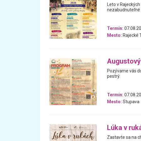
Leto v Rajeckých
nezabudnuteľné ví
Termín:
07.08.20
Mesto:
Rajecké T
Augustový
Pozývame vás do 
pestrý.
Termín:
07.08.20
Mesto:
Stupava
Lúka v ruká
Zastavte sa na ch