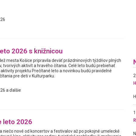
026
leto 2026 s knižnicou
dež mesta Košice pripravila deväť prázdninových týždňov plných
, tvorivých aktivít a hravého čítania. Celé leto budú prebiehať
 aktivity projektu Prečítané leto a novinkou budú pravidelné
2
ítania pre deti v Kulturparku.
H
26 a ďalšie
1
R
 leto 2026
a niečo nové od koncertov a festivalov až po pokojné umelecké