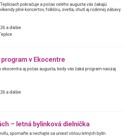
 Tepliciach pokračuje a počas celého augusta vás čakajú
kendy plné koncertov, folklóru, svetla, chutí aj rodinnej zábavy.
26 a ďalšie
eplice
 program v Ekocentre
ekocentra aj počas augusta, kedy vás čaká program naozaj
26 a ďalšie
ch – letná bylinková dielnička
víľu, spomaľte a nechajte sa uniesť vôňou letných bylín.