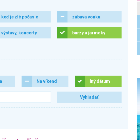
keď je zlé počasie
zábava vonku
výstavy, koncerty
burzy a jarmoky
ra
Na víkend
Iný dátum