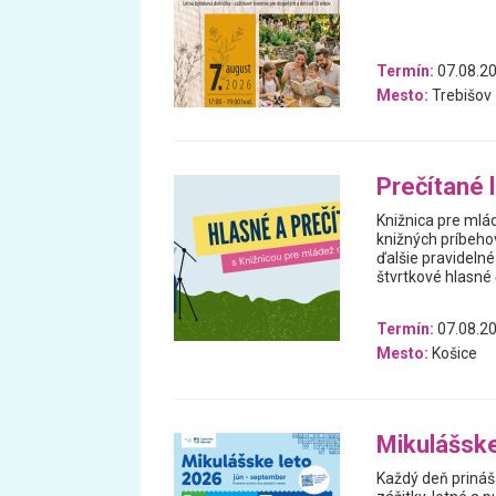
Termín:
07.08.2
Mesto:
Trebišov
Prečítané 
Knižnica pre mlá
knižných príbehov
ďalšie pravidelné
štvrtkové hlasné č
Termín:
07.08.20
Mesto:
Košice
Mikulášske
Každý deň prináš