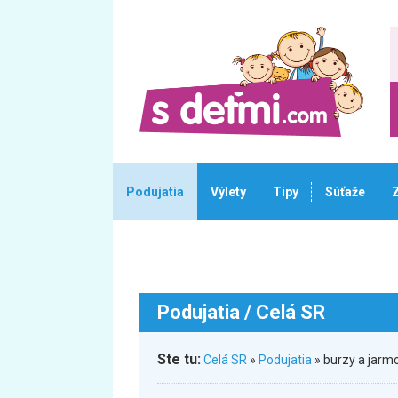
Podujatia
Výlety
Tipy
Súťaže
Podujatia
/ Celá SR
Ste tu:
Celá SR
»
Podujatia
» burzy a jarm