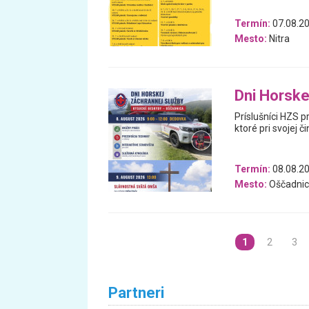
Termín:
07.08.20
Mesto:
Nitra
Dni Horske
Príslušníci HZS p
ktoré pri svojej č
Termín:
08.08.2
Mesto:
Oščadnic
1
2
3
Partneri