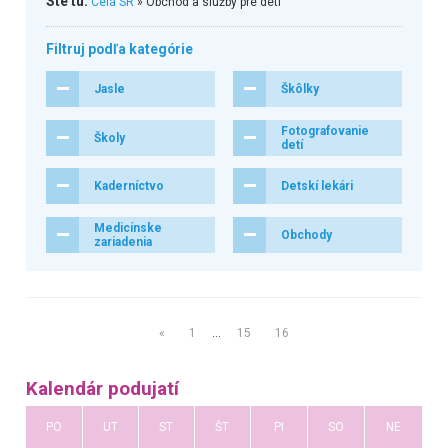
Ste tu:
Celá SR
» Obchod a služby pre deti
Filtruj podľa kategórie
Jasle
Škôlky
Fotografovanie
Školy
detí
Kaderníctvo
Detskí lekári
Medicínske
Obchody
zariadenia
«
1
…
15
16
Kalendár podujatí
PO
UT
ST
ŠT
PI
SO
NE