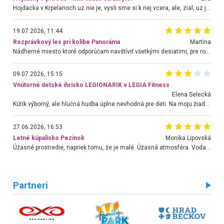
Hojdacka v Krpelanoch uz nie je, vysli sme si k nej vcera, ale, zial, uz je znicena. Ak sem planujete cestu len kvoli hojdacke, mozete si ju usetrit. Krasny vyhlad je tu vsak aj bez hojdacky :-)
19.07.2026, 11:44
Rozprávkový les pri kolibe Panoráma
Martina
Nádherné miesto ktoré odporúčam navštíviť všetkými desiatimi, pre rodiny s deťmi, dôchodcom... Proste a jednoducho ozaj rozprávkový les.. určite ešte prídeme. Odniesli sme si na pamiatku krásne tričká,
09.07.2026, 15:15
Vnútorné detské ihrisko LEGIONARIK v LEGIA Fitness
Elena Selecká
Kútik výborný, ale hlučná hudba úplne nevhodná pre deti. Na moju žiadosť o aspoň sušenie nereagovali.
27.06.2026, 16:53
Letné kúpalisko Pezinok
. Monika Lipovská
Úžasné prostredie, napriek tomu, že je malé. Úžasná atmosféra. Voda fantastická a nádherná. Ľudí je pomerne veľa, ale su mili a ohľaduplní. Je veľmi zaujímavé sledovať, ako dokážu spolu športovať cudzí ľudia a bez ohľadu na vek. Vládne tu pohoda. Vnuka neviem dostať z vody. Ďakujem za krásny deň . Urcite sa sem vrátim. Jediný problém je s parkovaním, ale aj ten sa mi podarilo vyriešiť. Monika Bratislava
Partneri