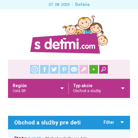
07. 08. 2026
Štefánia
+
Región
Typ akcie
Celá SR
Obchod a služby
Obchod a služby pre deti
Filter