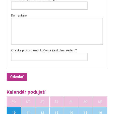
Komentáre
Otázka proti spamu: koľko je šesť plus sedem?
Kalendár podujatí
PO
UT
ST
ŠT
PI
SO
NE
10
11
12
13
14
15
16