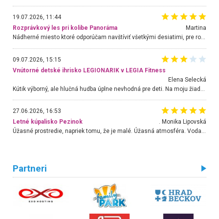
19.07.2026, 11:44
Rozprávkový les pri kolibe Panoráma
Martina
Nádherné miesto ktoré odporúčam navštíviť všetkými desiatimi, pre rodiny s deťmi, dôchodcom... Proste a jednoducho ozaj rozprávkový les.. určite ešte prídeme. Odniesli sme si na pamiatku krásne tričká,
09.07.2026, 15:15
Vnútorné detské ihrisko LEGIONARIK v LEGIA Fitness
Elena Selecká
Kútik výborný, ale hlučná hudba úplne nevhodná pre deti. Na moju žiadosť o aspoň sušenie nereagovali.
27.06.2026, 16:53
Letné kúpalisko Pezinok
. Monika Lipovská
Úžasné prostredie, napriek tomu, že je malé. Úžasná atmosféra. Voda fantastická a nádherná. Ľudí je pomerne veľa, ale su mili a ohľaduplní. Je veľmi zaujímavé sledovať, ako dokážu spolu športovať cudzí ľudia a bez ohľadu na vek. Vládne tu pohoda. Vnuka neviem dostať z vody. Ďakujem za krásny deň . Urcite sa sem vrátim. Jediný problém je s parkovaním, ale aj ten sa mi podarilo vyriešiť. Monika Bratislava
Partneri