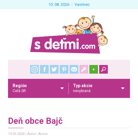
10. 08. 2026
Vavrinec
+
Región
Typ akcie
Celá SR
nevybraná
Deň obce Bajč
19.05.2026
Autor: Annie