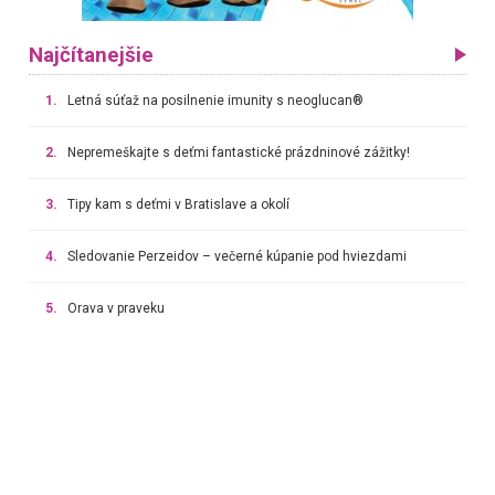
Najčítanejšie
1.
Letná súťaž na posilnenie imunity s neoglucan®
2.
Nepremeškajte s deťmi fantastické prázdninové zážitky!
3.
Tipy kam s deťmi v Bratislave a okolí
4.
Sledovanie Perzeidov – večerné kúpanie pod hviezdami
5.
Orava v praveku