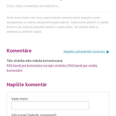
Zdroj:
https://www.bajc.sk/udalosti/a...
Portál www.sdetmi.com nie je organizátorom uverejňovaných podujatí a preto
nezodpovedá za zmeny uskutočnené organizátormi. Odporúčame preveriť si vopred
termín a čas konania podujatia priamo u organizátora. Na niektoré akcie je
potrebné sa prihlásiť vopred.
Komentáre
Napíšte užívateľskú recenziu
Táto stránka ešte nebola komentovaná.
RSS kanál pre komentáre na tejto stránke
|
RSS kanál pre všetky
komentáre
Napíšte komentár
Vaše meno
Váš e-mail (nebude zverejnený)