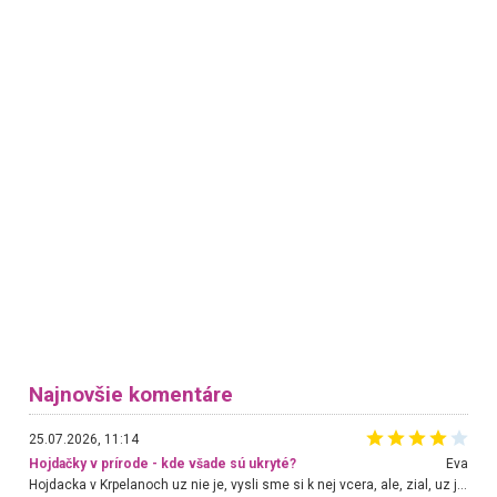
Najnovšie komentáre
25.07.2026, 11:14
Hojdačky v prírode - kde všade sú ukryté?
Eva
Hojdacka v Krpelanoch uz nie je, vysli sme si k nej vcera, ale, zial, uz je znicena. Ak sem planujete cestu len kvoli hojdacke, mozete si ju usetrit. Krasny vyhlad je tu vsak aj bez hojdacky :-)