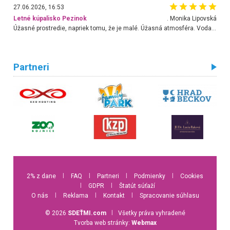
27.06.2026, 16:53
Letné kúpalisko Pezinok
. Monika Lipovská
Úžasné prostredie, napriek tomu, že je malé. Úžasná atmosféra. Voda fantastická a nádherná. Ľudí je pomerne veľa, ale su mili a ohľaduplní. Je veľmi zaujímavé sledovať, ako dokážu spolu športovať cudzí ľudia a bez ohľadu na vek. Vládne tu pohoda. Vnuka neviem dostať z vody. Ďakujem za krásny deň . Urcite sa sem vrátim. Jediný problém je s parkovaním, ale aj ten sa mi podarilo vyriešiť. Monika Bratislava
Partneri
2% z dane
l
FAQ
l
Partneri
l
Podmienky
l
Cookies
l
GDPR
l
Štatút súťaží
O nás
l
Reklama
l
Kontakt
l
Spracovanie súhlasu
© 2026
SDEŤMI.com
l
Všetky práva vyhradené
Tvorba web stránky:
Webmax