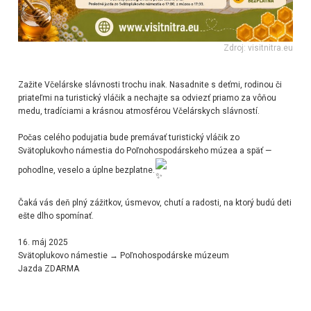
Zdroj: visitnitra.eu
Zažite Včelárske slávnosti trochu inak. Nasadnite s deťmi, rodinou či
priateľmi na turistický vláčik a nechajte sa odviezť priamo za vôňou
medu, tradíciami a krásnou atmosférou Včelárskych slávností.
Počas celého podujatia bude premávať turistický vláčik zo
Svätoplukovho námestia do Poľnohospodárskeho múzea a späť —
pohodlne, veselo a úplne bezplatne.
Čaká vás deň plný zážitkov, úsmevov, chutí a radosti, na ktorý budú deti
ešte dlho spomínať.
16. máj 2025
Svätoplukovo námestie → Poľnohospodárske múzeum
Jazda ZDARMA