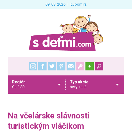
09. 08. 2026
Ľubomíra
+
Región
Typ akcie
Celá SR
nevybraná
Na včelárske slávnosti
turistickým vláčikom