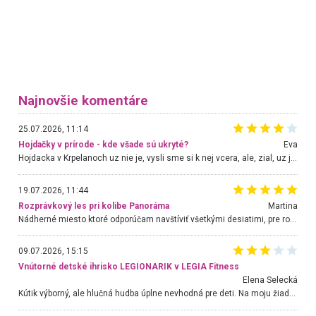
Najnovšie komentáre
25.07.2026, 11:14
Hojdačky v prírode - kde všade sú ukryté?
Eva
Hojdacka v Krpelanoch uz nie je, vysli sme si k nej vcera, ale, zial, uz je znicena. Ak sem planujete cestu len kvoli hojdacke, mozete si ju usetrit. Krasny vyhlad je tu vsak aj bez hojdacky :-)
19.07.2026, 11:44
Rozprávkový les pri kolibe Panoráma
Martina
Nádherné miesto ktoré odporúčam navštíviť všetkými desiatimi, pre rodiny s deťmi, dôchodcom... Proste a jednoducho ozaj rozprávkový les.. určite ešte prídeme. Odniesli sme si na pamiatku krásne tričká,
09.07.2026, 15:15
Vnútorné detské ihrisko LEGIONARIK v LEGIA Fitness
Elena Selecká
Kútik výborný, ale hlučná hudba úplne nevhodná pre deti. Na moju žiadosť o aspoň sušenie nereagovali.