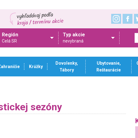
Región
Typ akcie
Celá SR
nevybraná
Dovolenky,
Ubytovanie,
Zahraničie
Krúžky
Tábory
Reštaurácie
istickej sezóny