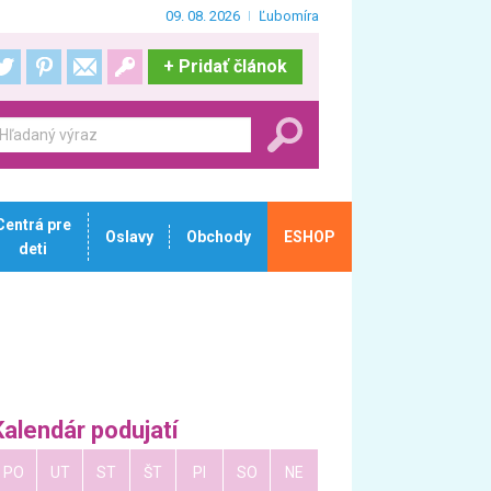
09. 08. 2026
Ľubomíra
+
Pridať článok
Centrá pre
Oslavy
Obchody
ESHOP
deti
Kalendár podujatí
PO
UT
ST
ŠT
PI
SO
NE