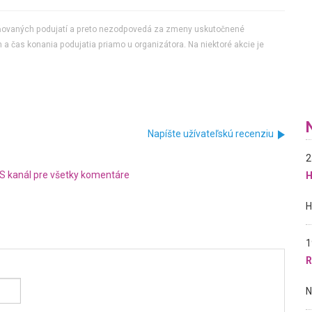
jňovaných podujatí a preto nezodpovedá za zmeny uskutočnené
 a čas konania podujatia priamo u organizátora. Na niektoré akcie je
Napíšte užívateľskú recenziu
2
S kanál pre všetky komentáre
H
1
R