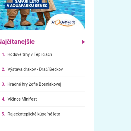
Najčítanejšie
1.
Hodové trhy v Tepliciach
2.
Výstava drakov - Dračí Beckov
3.
Hradné hry Žofie Bosniakovej
4.
Vlčince Minifest
5.
Rajeckoteplické kúpeľné leto