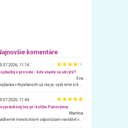
Najnovšie komentáre
5.07.2026, 11:14
ojdačky v prírode - kde všade sú ukryté?
Eva
Hojdacka v Krpelanoch uz nie je, vysli sme si k nej vcera, ale, zial, uz je znicena. Ak sem planujete cestu len kvoli hojdacke, mozete si ju usetrit. Krasny vyhlad je tu vsak aj bez hojdacky :-)
9.07.2026, 11:44
ozprávkový les pri kolibe Panoráma
Martina
Nádherné miesto ktoré odporúčam navštíviť všetkými desiatimi, pre rodiny s deťmi, dôchodcom... Proste a jednoducho ozaj rozprávkový les.. určite ešte prídeme. Odniesli sme si na pamiatku krásne tričká,