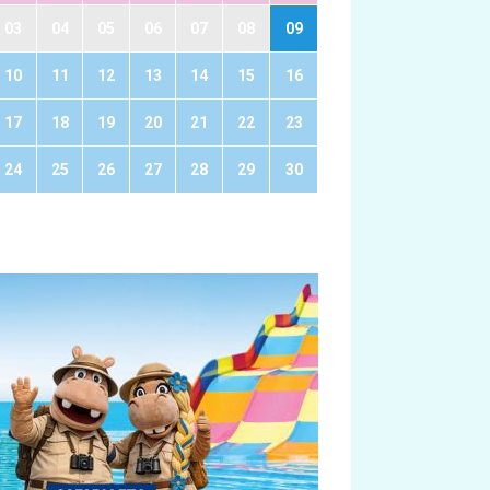
03
04
05
06
07
08
09
10
11
12
13
14
15
16
17
18
19
20
21
22
23
24
25
26
27
28
29
30