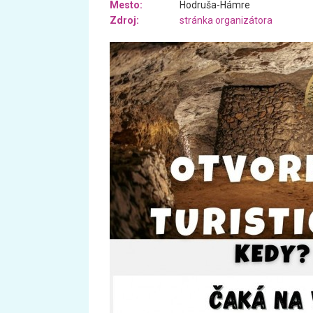
Mesto:
Hodruša-Hámre
Zdroj:
stránka organizátora