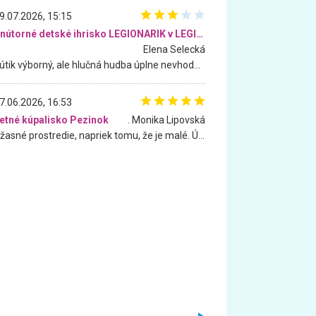
9.07.2026, 15:15
Vnútorné detské ihrisko LEGIONARIK v LEGIA Fitness
Elena Selecká
Kútik výborný, ale hlučná hudba úplne nevhodná pre deti. Na moju žiadosť o aspoň sušenie nereagovali.
7.06.2026, 16:53
etné kúpalisko Pezinok
. Monika Lipovská
Úžasné prostredie, napriek tomu, že je malé. Úžasná atmosféra. Voda fantastická a nádherná. Ľudí je pomerne veľa, ale su mili a ohľaduplní. Je veľmi zaujímavé sledovať, ako dokážu spolu športovať cudzí ľudia a bez ohľadu na vek. Vládne tu pohoda. Vnuka neviem dostať z vody. Ďakujem za krásny deň . Urcite sa sem vrátim. Jediný problém je s parkovaním, ale aj ten sa mi podarilo vyriešiť. Monika Bratislava