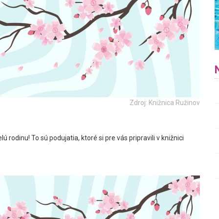
Zdroj: Knižnica Ružinov
 rodinu! To sú podujatia, ktoré si pre vás pripravili v knižnici