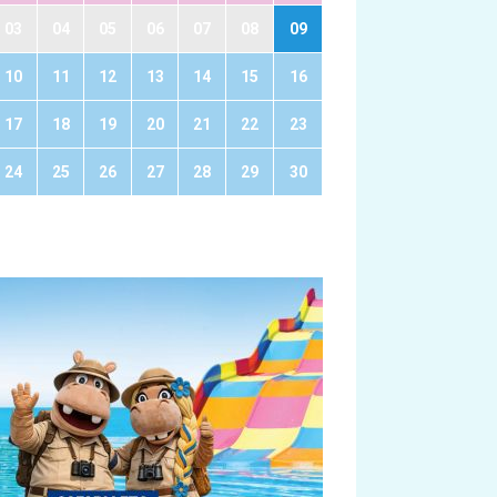
03
04
05
06
07
08
09
10
11
12
13
14
15
16
17
18
19
20
21
22
23
24
25
26
27
28
29
30