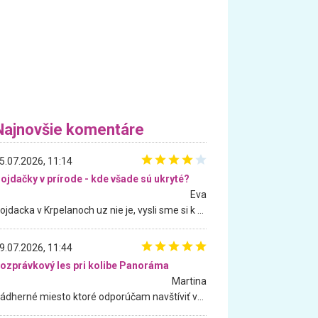
Najnovšie komentáre
5.07.2026, 11:14
ojdačky v prírode - kde všade sú ukryté?
Eva
Hojdacka v Krpelanoch uz nie je, vysli sme si k nej vcera, ale, zial, uz je znicena. Ak sem planujete cestu len kvoli hojdacke, mozete si ju usetrit. Krasny vyhlad je tu vsak aj bez hojdacky :-)
9.07.2026, 11:44
ozprávkový les pri kolibe Panoráma
Martina
Nádherné miesto ktoré odporúčam navštíviť všetkými desiatimi, pre rodiny s deťmi, dôchodcom... Proste a jednoducho ozaj rozprávkový les.. určite ešte prídeme. Odniesli sme si na pamiatku krásne tričká,