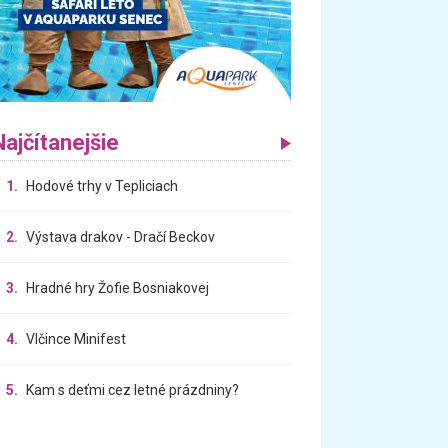
Najčítanejšie
1.
Hodové trhy v Tepliciach
2.
Výstava drakov - Dračí Beckov
3.
Hradné hry Žofie Bosniakovej
4.
Vlčince Minifest
5.
Kam s deťmi cez letné prázdniny?