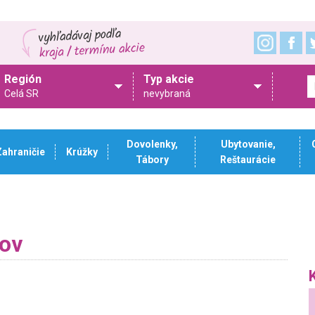
Región
Typ akcie
Celá SR
nevybraná
Dovolenky,
Ubytovanie,
Zahraničie
Krúžky
Tábory
Reštaurácie
nov