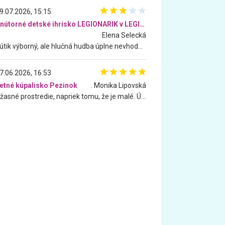
9.07.2026, 15:15
Vnútorné detské ihrisko LEGIONARIK v LEGIA Fitness
Elena Selecká
Kútik výborný, ale hlučná hudba úplne nevhodná pre deti. Na moju žiadosť o aspoň sušenie nereagovali.
7.06.2026, 16:53
etné kúpalisko Pezinok
. Monika Lipovská
Úžasné prostredie, napriek tomu, že je malé. Úžasná atmosféra. Voda fantastická a nádherná. Ľudí je pomerne veľa, ale su mili a ohľaduplní. Je veľmi zaujímavé sledovať, ako dokážu spolu športovať cudzí ľudia a bez ohľadu na vek. Vládne tu pohoda. Vnuka neviem dostať z vody. Ďakujem za krásny deň . Urcite sa sem vrátim. Jediný problém je s parkovaním, ale aj ten sa mi podarilo vyriešiť. Monika Bratislava