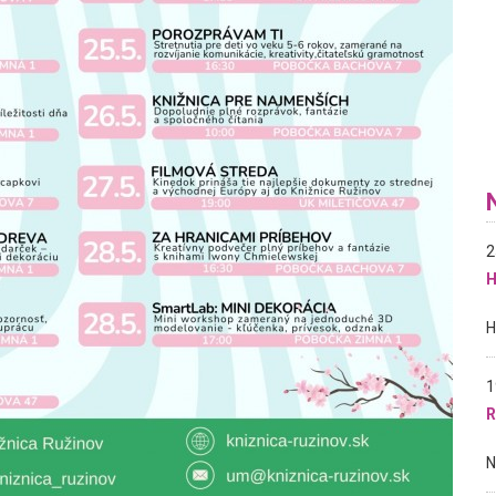
2
H
1
R