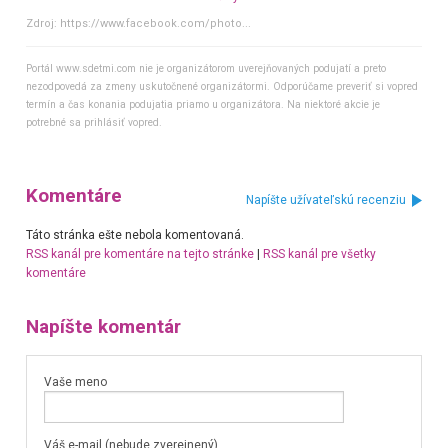
Zdroj:
https://www.facebook.com/photo...
Portál www.sdetmi.com nie je organizátorom uverejňovaných podujatí a preto
nezodpovedá za zmeny uskutočnené organizátormi. Odporúčame preveriť si vopred
termín a čas konania podujatia priamo u organizátora. Na niektoré akcie je
potrebné sa prihlásiť vopred.
Komentáre
Napíšte užívateľskú recenziu
Táto stránka ešte nebola komentovaná.
RSS kanál pre komentáre na tejto stránke
|
RSS kanál pre všetky
komentáre
Napíšte komentár
Vaše meno
Váš e-mail (nebude zverejnený)