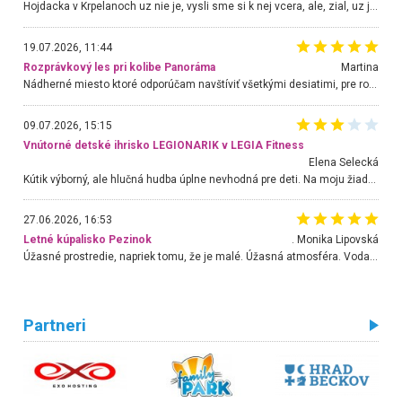
Hojdacka v Krpelanoch uz nie je, vysli sme si k nej vcera, ale, zial, uz je znicena. Ak sem planujete cestu len kvoli hojdacke, mozete si ju usetrit. Krasny vyhlad je tu vsak aj bez hojdacky :-)
19.07.2026, 11:44
Rozprávkový les pri kolibe Panoráma
Martina
Nádherné miesto ktoré odporúčam navštíviť všetkými desiatimi, pre rodiny s deťmi, dôchodcom... Proste a jednoducho ozaj rozprávkový les.. určite ešte prídeme. Odniesli sme si na pamiatku krásne tričká,
09.07.2026, 15:15
Vnútorné detské ihrisko LEGIONARIK v LEGIA Fitness
Elena Selecká
Kútik výborný, ale hlučná hudba úplne nevhodná pre deti. Na moju žiadosť o aspoň sušenie nereagovali.
27.06.2026, 16:53
Letné kúpalisko Pezinok
. Monika Lipovská
Úžasné prostredie, napriek tomu, že je malé. Úžasná atmosféra. Voda fantastická a nádherná. Ľudí je pomerne veľa, ale su mili a ohľaduplní. Je veľmi zaujímavé sledovať, ako dokážu spolu športovať cudzí ľudia a bez ohľadu na vek. Vládne tu pohoda. Vnuka neviem dostať z vody. Ďakujem za krásny deň . Urcite sa sem vrátim. Jediný problém je s parkovaním, ale aj ten sa mi podarilo vyriešiť. Monika Bratislava
Partneri