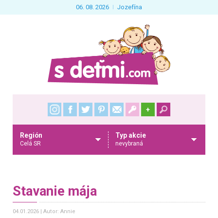
06. 08. 2026
Jozefína
+
Región
Typ akcie
Celá SR
nevybraná
Stavanie mája
04.01.2026
Autor: Annie