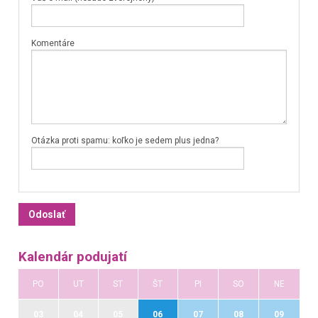
Komentáre
Otázka proti spamu: koľko je sedem plus jedna?
Kalendár podujatí
PO
UT
ST
ŠT
PI
SO
NE
03
04
05
06
07
08
09